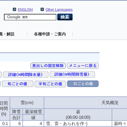
ENGLISH
Other Languages
識・解説
各種申請・ご案内
雪(cm)
雪(cm)
雪(cm)
雪(cm)
天気概況
天気概況
天気概況
天気概況
日照
日照
日照
日照
時間
時間
時間
時間
降雪
降雪
降雪
降雪
最深積雪
最深積雪
最深積雪
最深積雪
昼
昼
昼
昼
(h)
(h)
(h)
(h)
(06:00-18:00)
(06:00-18:00)
(06:00-18:00)
(06:00-18:00)
合計
合計
合計
合計
値
値
値
値
0.1
0.1
0.1
0.1
6
6
6
6
4
4
4
4
雪、雷・あられを伴う
雪、雷・あられを伴う
雪、雷・あられを伴う
雪、雷・あられを伴う
曇時々
曇時々
曇時々
曇時々