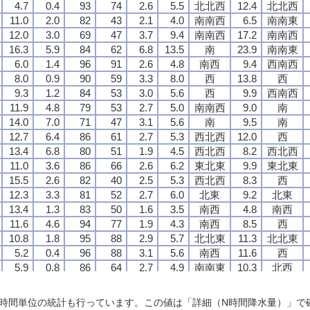
4.7
4.7
4.7
4.7
0.4
0.4
0.4
0.4
93
93
93
93
74
74
74
74
2.6
2.6
2.6
2.6
5.5
5.5
5.5
5.5
北北西
北北西
北北西
北北西
12.4
12.4
12.4
12.4
北北西
北北西
北北西
北北西
11.0
11.0
11.0
11.0
2.0
2.0
2.0
2.0
82
82
82
82
43
43
43
43
2.1
2.1
2.1
2.1
4.0
4.0
4.0
4.0
南南西
南南西
南南西
南南西
6.5
6.5
6.5
6.5
南南東
南南東
南南東
南南東
12.0
12.0
12.0
12.0
3.0
3.0
3.0
3.0
69
69
69
69
47
47
47
47
3.7
3.7
3.7
3.7
9.4
9.4
9.4
9.4
南南西
南南西
南南西
南南西
17.2
17.2
17.2
17.2
南南西
南南西
南南西
南南西
16.3
16.3
16.3
16.3
5.9
5.9
5.9
5.9
84
84
84
84
62
62
62
62
6.8
6.8
6.8
6.8
13.5
13.5
13.5
13.5
南
南
南
南
23.9
23.9
23.9
23.9
南南東
南南東
南南東
南南東
6.0
6.0
6.0
6.0
1.4
1.4
1.4
1.4
96
96
96
96
91
91
91
91
2.6
2.6
2.6
2.6
4.8
4.8
4.8
4.8
南西
南西
南西
南西
9.4
9.4
9.4
9.4
西南西
西南西
西南西
西南西
8.0
8.0
8.0
8.0
0.9
0.9
0.9
0.9
90
90
90
90
59
59
59
59
3.3
3.3
3.3
3.3
8.0
8.0
8.0
8.0
西
西
西
西
13.8
13.8
13.8
13.8
西
西
西
西
9.3
9.3
9.3
9.3
1.2
1.2
1.2
1.2
84
84
84
84
53
53
53
53
3.0
3.0
3.0
3.0
5.6
5.6
5.6
5.6
西
西
西
西
9.9
9.9
9.9
9.9
西南西
西南西
西南西
西南西
11.9
11.9
11.9
11.9
4.8
4.8
4.8
4.8
79
79
79
79
53
53
53
53
2.7
2.7
2.7
2.7
5.0
5.0
5.0
5.0
南南西
南南西
南南西
南南西
9.0
9.0
9.0
9.0
南
南
南
南
14.0
14.0
14.0
14.0
7.0
7.0
7.0
7.0
71
71
71
71
47
47
47
47
3.1
3.1
3.1
3.1
5.6
5.6
5.6
5.6
南
南
南
南
9.5
9.5
9.5
9.5
南
南
南
南
12.7
12.7
12.7
12.7
6.4
6.4
6.4
6.4
86
86
86
86
61
61
61
61
2.7
2.7
2.7
2.7
5.3
5.3
5.3
5.3
西北西
西北西
西北西
西北西
12.0
12.0
12.0
12.0
西
西
西
西
13.4
13.4
13.4
13.4
6.8
6.8
6.8
6.8
80
80
80
80
51
51
51
51
1.9
1.9
1.9
1.9
4.5
4.5
4.5
4.5
西北西
西北西
西北西
西北西
8.2
8.2
8.2
8.2
西北西
西北西
西北西
西北西
11.0
11.0
11.0
11.0
3.6
3.6
3.6
3.6
86
86
86
86
66
66
66
66
2.6
2.6
2.6
2.6
6.2
6.2
6.2
6.2
東北東
東北東
東北東
東北東
9.9
9.9
9.9
9.9
東北東
東北東
東北東
東北東
15.5
15.5
15.5
15.5
2.6
2.6
2.6
2.6
82
82
82
82
40
40
40
40
2.5
2.5
2.5
2.5
5.3
5.3
5.3
5.3
西北西
西北西
西北西
西北西
8.3
8.3
8.3
8.3
西
西
西
西
12.3
12.3
12.3
12.3
3.3
3.3
3.3
3.3
81
81
81
81
52
52
52
52
2.7
2.7
2.7
2.7
6.0
6.0
6.0
6.0
北東
北東
北東
北東
9.2
9.2
9.2
9.2
北東
北東
北東
北東
13.4
13.4
13.4
13.4
1.3
1.3
1.3
1.3
83
83
83
83
50
50
50
50
1.6
1.6
1.6
1.6
3.5
3.5
3.5
3.5
南西
南西
南西
南西
4.8
4.8
4.8
4.8
南西
南西
南西
南西
11.6
11.6
11.6
11.6
4.6
4.6
4.6
4.6
94
94
94
94
77
77
77
77
1.9
1.9
1.9
1.9
4.3
4.3
4.3
4.3
南西
南西
南西
南西
8.5
8.5
8.5
8.5
西
西
西
西
10.8
10.8
10.8
10.8
1.8
1.8
1.8
1.8
95
95
95
95
88
88
88
88
2.9
2.9
2.9
2.9
5.7
5.7
5.7
5.7
北北東
北北東
北北東
北北東
11.3
11.3
11.3
11.3
北北東
北北東
北北東
北北東
5.2
5.2
5.2
5.2
0.4
0.4
0.4
0.4
96
96
96
96
88
88
88
88
3.1
3.1
3.1
3.1
5.6
5.6
5.6
5.6
南西
南西
南西
南西
11.6
11.6
11.6
11.6
西
西
西
西
5.9
5.9
5.9
5.9
0.8
0.8
0.8
0.8
86
86
86
86
64
64
64
64
2.7
2.7
2.7
2.7
4.9
4.9
4.9
4.9
南南東
南南東
南南東
南南東
10.3
10.3
10.3
10.3
北西
北西
北西
北西
7.9
7.9
7.9
7.9
3.0
3.0
3.0
3.0
92
92
92
92
76
76
76
76
2.1
2.1
2.1
2.1
3.7
3.7
3.7
3.7
西北西
西北西
西北西
西北西
5.7
5.7
5.7
5.7
北西
北西
北西
北西
12.5
12.5
12.5
12.5
1.4
1.4
1.4
1.4
73
73
73
73
40
40
40
40
5.9
5.9
5.9
5.9
10.4
10.4
10.4
10.4
南
南
南
南
22.7
22.7
22.7
22.7
西
西
西
西
1時間単位の統計も行っています。この値は「詳細（N時間降水量）」で