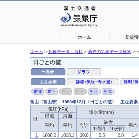
ホーム
防災情
ホーム
>
各種データ・資料
>
過去の気象データ検索
>
日ごとの値
富山（富山県) 1996年12月（日ごとの値） 主な要素
気圧(hPa)
気圧(hPa)
気圧(hPa)
気圧(hPa)
降水量(mm)
降水量(mm)
降水量(mm)
降水量(mm)
現地
現地
現地
現地
海面
海面
海面
海面
日
日
日
日
最大
最大
最大
最大
平均
平均
平均
平均
平均
平均
平均
平均
合計
合計
合計
合計
平均
平均
平均
平均
1時間
1時間
1時間
1時間
10分間
10分間
10分間
10分間
1
1
1
1
1006.2
1006.2
1006.2
1006.2
1008.3
1008.3
1008.3
1008.3
30.0
30.0
30.0
30.0
5.5
5.5
5.5
5.5
2.0
2.0
2.0
2.0
1.4
1.4
1.4
1.4