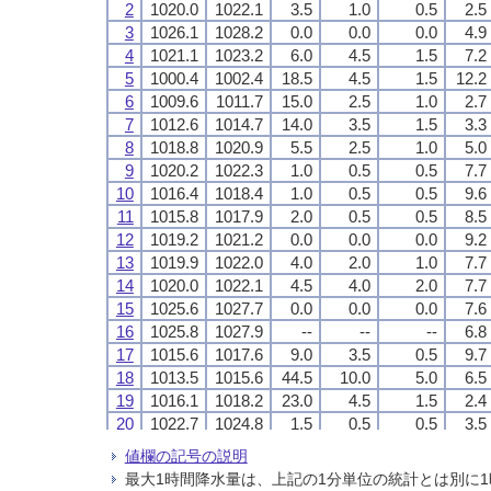
2
2
2
2
1020.0
1020.0
1020.0
1020.0
1022.1
1022.1
1022.1
1022.1
3.5
3.5
3.5
3.5
1.0
1.0
1.0
1.0
0.5
0.5
0.5
0.5
2.5
2.5
2.5
2.5
3
3
3
3
1026.1
1026.1
1026.1
1026.1
1028.2
1028.2
1028.2
1028.2
0.0
0.0
0.0
0.0
0.0
0.0
0.0
0.0
0.0
0.0
0.0
0.0
4.9
4.9
4.9
4.9
4
4
4
4
1021.1
1021.1
1021.1
1021.1
1023.2
1023.2
1023.2
1023.2
6.0
6.0
6.0
6.0
4.5
4.5
4.5
4.5
1.5
1.5
1.5
1.5
7.2
7.2
7.2
7.2
5
5
5
5
1000.4
1000.4
1000.4
1000.4
1002.4
1002.4
1002.4
1002.4
18.5
18.5
18.5
18.5
4.5
4.5
4.5
4.5
1.5
1.5
1.5
1.5
12.2
12.2
12.2
12.2
6
6
6
6
1009.6
1009.6
1009.6
1009.6
1011.7
1011.7
1011.7
1011.7
15.0
15.0
15.0
15.0
2.5
2.5
2.5
2.5
1.0
1.0
1.0
1.0
2.7
2.7
2.7
2.7
7
7
7
7
1012.6
1012.6
1012.6
1012.6
1014.7
1014.7
1014.7
1014.7
14.0
14.0
14.0
14.0
3.5
3.5
3.5
3.5
1.5
1.5
1.5
1.5
3.3
3.3
3.3
3.3
8
8
8
8
1018.8
1018.8
1018.8
1018.8
1020.9
1020.9
1020.9
1020.9
5.5
5.5
5.5
5.5
2.5
2.5
2.5
2.5
1.0
1.0
1.0
1.0
5.0
5.0
5.0
5.0
9
9
9
9
1020.2
1020.2
1020.2
1020.2
1022.3
1022.3
1022.3
1022.3
1.0
1.0
1.0
1.0
0.5
0.5
0.5
0.5
0.5
0.5
0.5
0.5
7.7
7.7
7.7
7.7
10
10
10
10
1016.4
1016.4
1016.4
1016.4
1018.4
1018.4
1018.4
1018.4
1.0
1.0
1.0
1.0
0.5
0.5
0.5
0.5
0.5
0.5
0.5
0.5
9.6
9.6
9.6
9.6
11
11
11
11
1015.8
1015.8
1015.8
1015.8
1017.9
1017.9
1017.9
1017.9
2.0
2.0
2.0
2.0
0.5
0.5
0.5
0.5
0.5
0.5
0.5
0.5
8.5
8.5
8.5
8.5
12
12
12
12
1019.2
1019.2
1019.2
1019.2
1021.2
1021.2
1021.2
1021.2
0.0
0.0
0.0
0.0
0.0
0.0
0.0
0.0
0.0
0.0
0.0
0.0
9.2
9.2
9.2
9.2
13
13
13
13
1019.9
1019.9
1019.9
1019.9
1022.0
1022.0
1022.0
1022.0
4.0
4.0
4.0
4.0
2.0
2.0
2.0
2.0
1.0
1.0
1.0
1.0
7.7
7.7
7.7
7.7
14
14
14
14
1020.0
1020.0
1020.0
1020.0
1022.1
1022.1
1022.1
1022.1
4.5
4.5
4.5
4.5
4.0
4.0
4.0
4.0
2.0
2.0
2.0
2.0
7.7
7.7
7.7
7.7
15
15
15
15
1025.6
1025.6
1025.6
1025.6
1027.7
1027.7
1027.7
1027.7
0.0
0.0
0.0
0.0
0.0
0.0
0.0
0.0
0.0
0.0
0.0
0.0
7.6
7.6
7.6
7.6
16
16
16
16
1025.8
1025.8
1025.8
1025.8
1027.9
1027.9
1027.9
1027.9
--
--
--
--
--
--
--
--
--
--
--
--
6.8
6.8
6.8
6.8
17
17
17
17
1015.6
1015.6
1015.6
1015.6
1017.6
1017.6
1017.6
1017.6
9.0
9.0
9.0
9.0
3.5
3.5
3.5
3.5
0.5
0.5
0.5
0.5
9.7
9.7
9.7
9.7
18
18
18
18
1013.5
1013.5
1013.5
1013.5
1015.6
1015.6
1015.6
1015.6
44.5
44.5
44.5
44.5
10.0
10.0
10.0
10.0
5.0
5.0
5.0
5.0
6.5
6.5
6.5
6.5
19
19
19
19
1016.1
1016.1
1016.1
1016.1
1018.2
1018.2
1018.2
1018.2
23.0
23.0
23.0
23.0
4.5
4.5
4.5
4.5
1.5
1.5
1.5
1.5
2.4
2.4
2.4
2.4
20
20
20
20
1022.7
1022.7
1022.7
1022.7
1024.8
1024.8
1024.8
1024.8
1.5
1.5
1.5
1.5
0.5
0.5
0.5
0.5
0.5
0.5
0.5
0.5
3.5
3.5
3.5
3.5
21
21
21
21
1019.7
1019.7
1019.7
1019.7
1021.8
1021.8
1021.8
1021.8
4.5
4.5
4.5
4.5
2.0
2.0
2.0
2.0
0.5
0.5
0.5
0.5
5.2
5.2
5.2
5.2
値欄の記号の説明
22
22
22
22
1009.4
1009.4
1009.4
1009.4
1011.5
1011.5
1011.5
1011.5
15.5
15.5
15.5
15.5
6.0
6.0
6.0
6.0
2.0
2.0
2.0
2.0
6.9
6.9
6.9
6.9
最大1時間降水量は、上記の1分単位の統計とは別に