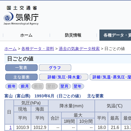
ホーム
防災情報
各種データ・
ホーム
>
各種データ・資料
>
過去の気象データ検索
>
日ごとの値
日ごとの値
富山（富山県) 1993年6月（日ごとの値） 主な要素
気圧(hPa)
降水量(mm)
気温(℃)
現地
海面
日
最大
平均
平均
合計
平均
最高
最
1時間
10分間
1
1010.9
1012.9
--
--
--
18.0
21.6
13.