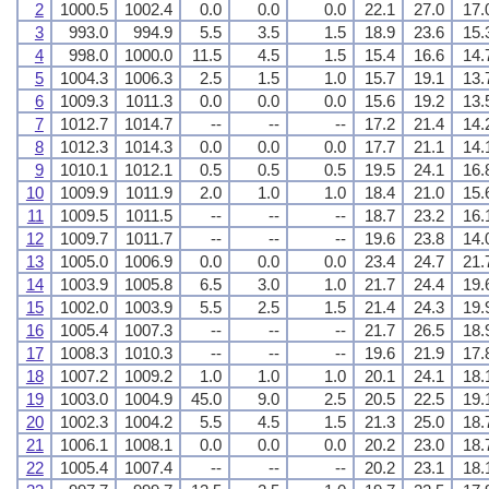
2
1000.5
1002.4
0.0
0.0
0.0
22.1
27.0
17.
3
993.0
994.9
5.5
3.5
1.5
18.9
23.6
15.
4
998.0
1000.0
11.5
4.5
1.5
15.4
16.6
14.
5
1004.3
1006.3
2.5
1.5
1.0
15.7
19.1
13.
6
1009.3
1011.3
0.0
0.0
0.0
15.6
19.2
13.
7
1012.7
1014.7
--
--
--
17.2
21.4
14.
8
1012.3
1014.3
0.0
0.0
0.0
17.7
21.1
14.
9
1010.1
1012.1
0.5
0.5
0.5
19.5
24.1
16.
10
1009.9
1011.9
2.0
1.0
1.0
18.4
21.0
15.
11
1009.5
1011.5
--
--
--
18.7
23.2
16.
12
1009.7
1011.7
--
--
--
19.6
23.8
14.
13
1005.0
1006.9
0.0
0.0
0.0
23.4
24.7
21.
14
1003.9
1005.8
6.5
3.0
1.0
21.7
24.4
19.
15
1002.0
1003.9
5.5
2.5
1.5
21.4
24.3
19.
16
1005.4
1007.3
--
--
--
21.7
26.5
18.
17
1008.3
1010.3
--
--
--
19.6
21.9
17.
18
1007.2
1009.2
1.0
1.0
1.0
20.1
24.1
18.
19
1003.0
1004.9
45.0
9.0
2.5
20.5
22.5
19.
20
1002.3
1004.2
5.5
4.5
1.5
21.3
25.0
18.
21
1006.1
1008.1
0.0
0.0
0.0
20.2
23.0
18.
22
1005.4
1007.4
--
--
--
20.2
23.1
18.