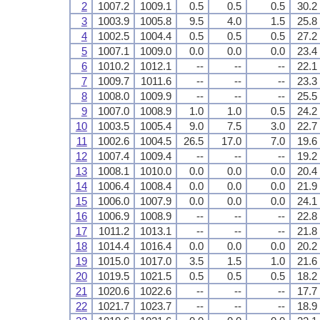
2
1007.2
1009.1
0.5
0.5
0.5
30.2
3
1003.9
1005.8
9.5
4.0
1.5
25.8
4
1002.5
1004.4
0.5
0.5
0.5
27.2
5
1007.1
1009.0
0.0
0.0
0.0
23.4
6
1010.2
1012.1
--
--
--
22.1
7
1009.7
1011.6
--
--
--
23.3
8
1008.0
1009.9
--
--
--
25.5
9
1007.0
1008.9
1.0
1.0
0.5
24.2
10
1003.5
1005.4
9.0
7.5
3.0
22.7
11
1002.6
1004.5
26.5
17.0
7.0
19.6
12
1007.4
1009.4
--
--
--
19.2
13
1008.1
1010.0
0.0
0.0
0.0
20.4
14
1006.4
1008.4
0.0
0.0
0.0
21.9
15
1006.0
1007.9
0.0
0.0
0.0
24.1
16
1006.9
1008.9
--
--
--
22.8
17
1011.2
1013.1
--
--
--
21.8
18
1014.4
1016.4
0.0
0.0
0.0
20.2
19
1015.0
1017.0
3.5
1.5
1.0
21.6
20
1019.5
1021.5
0.5
0.5
0.5
18.2
21
1020.6
1022.6
--
--
--
17.7
22
1021.7
1023.7
--
--
--
18.9