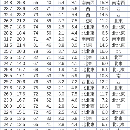
34.8
25.8
55
40
5.4
9.1
南南西
15.9
南南西
28.7
23.6
83
71
2.6
5.6
西
10.6
西
32.4
23.2
73
55
4.1
9.4
西
14.5
西
26.2
21.2
74
59
3.7
7.5
北東
11.2
北東
25.7
18.6
74
59
2.9
5.4
北北東
9.0
北北東
28.2
18.4
74
56
2.1
4.4
北北東
6.5
北北東
31.7
20.0
71
47
2.0
4.2
南南西
6.5
南南西
31.5
21.4
81
46
3.8
8.9
北東
14.5
北北東
25.7
20.3
78
55
3.7
8.3
北北東
16.6
北
22.5
15.7
82
71
3.0
7.0
北東
13.1
北西
24.7
14.0
67
39
2.6
4.1
北東
6.0
北東
25.9
16.7
69
44
1.9
4.0
北北東
6.1
北北東
26.5
17.1
73
53
2.5
5.9
南
10.3
南
29.7
20.6
76
53
3.2
7.2
西北西
12.2
西
27.6
18.2
75
52
2.1
4.6
北北東
6.8
北東
26.0
17.6
72
52
3.0
7.5
北北東
11.7
北北東
23.3
16.7
74
62
1.9
4.6
北北東
7.2
北北東
26.9
18.1
72
41
2.8
6.1
西北西
10.6
西
22.4
15.1
72
45
2.5
4.6
北北東
6.8
北北東
22.6
13.6
67
39
2.9
5.8
北東
9.2
北東
24.7
13.5
65
41
2.8
4.4
北北東
6.7
北北東