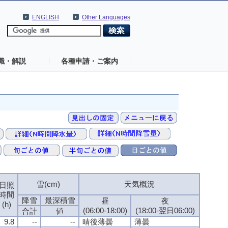
ENGLISH
Other Languages
識・解説
各種申請・ご案内
雪(cm)
天気概況
日照
時間
降雪
最深積雪
昼
夜
(h)
(06:00-18:00)
(18:00-翌日06:00)
合計
値
9.8
--
--
晴後薄曇
薄曇