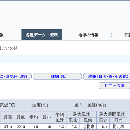
報
各種データ・資料
地域の情報
知
日ごとの値
気温(℃)
湿度(％)
風向・風速(m/s)
最大風速
最大瞬間風速
平均
最高
最低
平均
最小
風速
風速
風向
風速
風向
31.5
22.6
76
56
2.0
4.0
北北東
6.7
北北東