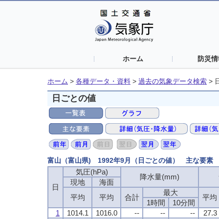
ホーム
防災情
ホーム
>
各種データ・資料
>
過去の気象データ検索
>
日ごとの値
富山（富山県) 1992年9月（日ごとの値） 主な要素
気圧(hPa)
降水量(mm)
現地
海面
日
最大
平均
平均
合計
平均
1時間
10分間
1
1014.1
1016.0
--
--
--
27.3