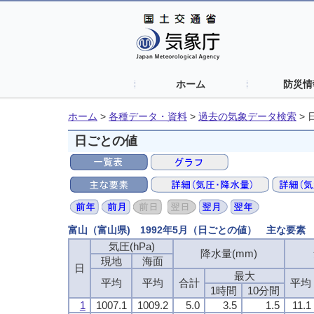
ホーム
防災情
ホーム
>
各種データ・資料
>
過去の気象データ検索
>
日ごとの値
富山（富山県) 1992年5月（日ごとの値） 主な要素
気圧(hPa)
降水量(mm)
現地
海面
日
最大
平均
平均
合計
平均
1時間
10分間
1
1007.1
1009.2
5.0
3.5
1.5
11.1