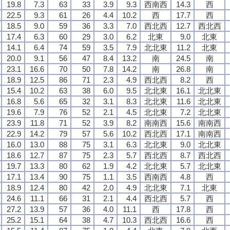
19.8
7.3
63
33
3.9
9.3
西南西
14.3
西
22.5
9.3
61
26
4.4
10.2
西
17.7
西
18.5
9.0
59
36
3.3
7.0
西北西
12.7
西北西
17.4
6.3
60
29
3.0
6.2
北東
9.0
北東
14.1
6.4
74
59
3.5
7.9
北北東
11.2
北東
20.0
9.1
56
47
8.4
13.2
南
24.5
南
23.1
16.6
70
50
7.8
14.2
南
26.8
南
18.9
12.5
86
71
2.3
4.9
西北西
8.2
西
15.4
10.2
63
38
6.0
9.5
北北東
16.1
北北東
16.8
5.6
65
32
3.1
8.3
北北東
11.6
北北東
19.6
7.9
76
52
2.1
4.5
北北東
7.2
北北東
23.9
11.8
71
52
3.9
8.2
南南西
15.6
南南西
22.9
14.2
79
57
5.6
10.2
西北西
17.1
南南西
16.0
13.0
88
75
3.1
6.3
北北東
9.0
北北東
18.6
12.7
87
75
2.3
5.7
西北西
8.7
西北西
19.7
13.3
80
62
1.9
4.2
北北東
5.7
北北東
17.1
13.4
90
75
1.1
3.5
西南西
4.8
西
18.9
12.4
80
42
2.0
4.9
北北東
7.1
北東
24.6
11.1
66
31
2.1
4.4
西北西
5.7
西
27.2
13.9
57
36
4.0
11.1
西
17.8
西
25.2
15.1
64
38
4.7
10.3
西北西
16.6
西