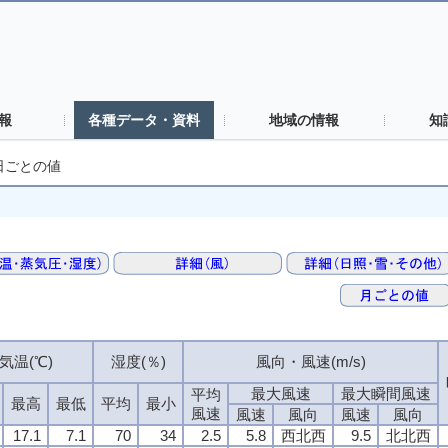
報
各種データ・資料
地域の情報
知
日ごとの値
気温(℃)
湿度(％)
風向・風速(m/s)
最大風速
最大瞬間風速
平均
最高
最低
平均
最小
風速
風速
風向
風速
風向
17.1
7.1
70
34
2.5
5.8
西北西
9.5
北北西