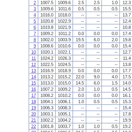
2
1007.5
1009.6
2.5
2.5
1.0
12.3
3
1009.6
1011.6
0.5
0.5
0.5
15.5
4
1016.0
1018.0
--
--
--
13.7
5
1020.8
1022.9
--
--
--
12.4
6
1019.8
1021.9
--
--
--
10.8
7
1009.2
1011.2
0.0
0.0
0.0
17.4
8
1002.0
1003.9
19.5
6.0
2.0
19.8
9
1008.6
1010.6
0.0
0.0
0.0
15.4
10
1020.1
1022.1
--
--
--
12.7
11
1024.2
1026.3
--
--
--
11.4
12
1022.5
1024.5
--
--
--
13.8
13
1016.9
1018.9
0.0
0.0
0.0
17.7
14
1013.2
1015.2
22.0
9.0
4.0
17.5
15
1013.0
1015.0
14.5
6.0
1.5
14.0
16
1007.2
1009.2
2.0
1.0
0.5
14.5
17
1008.2
1010.2
0.0
0.0
0.0
16.1
18
1004.1
1006.1
1.0
0.5
0.5
15.3
19
1006.3
1008.3
--
--
--
15.4
20
1003.1
1005.1
--
--
--
17.8
21
1002.2
1004.2
--
--
--
19.9
22
1001.8
1003.7
1.0
1.0
0.5
19.2