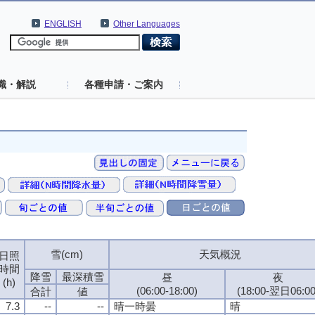
ENGLISH
Other Languages
識・解説
各種申請・ご案内
雪(cm)
天気概況
日照
時間
降雪
最深積雪
昼
夜
(h)
(06:00-18:00)
(18:00-翌日06:00
合計
値
7.3
--
--
晴一時曇
晴