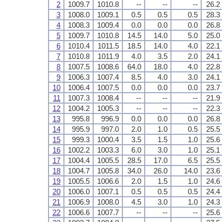
2
1009.7
1010.8
--
--
--
26.2
3
1008.0
1009.1
0.5
0.5
0.5
28.3
4
1008.3
1009.4
0.0
0.0
0.0
26.8
5
1009.7
1010.8
14.5
14.0
5.0
25.0
6
1010.4
1011.5
18.5
14.0
4.0
22.1
7
1010.8
1011.9
4.0
3.5
2.0
24.1
8
1007.5
1008.6
64.0
18.0
4.0
22.8
9
1006.3
1007.4
8.5
4.0
3.0
24.1
10
1006.4
1007.5
0.0
0.0
0.0
23.7
11
1007.3
1008.4
--
--
--
21.9
12
1004.2
1005.3
--
--
--
22.3
13
995.8
996.9
0.0
0.0
0.0
26.8
14
995.9
997.0
2.0
1.0
0.5
25.5
15
999.3
1000.4
3.5
1.5
1.0
25.6
16
1002.2
1003.3
6.0
3.0
1.0
25.1
17
1004.4
1005.5
28.5
17.0
6.5
25.5
18
1004.7
1005.8
34.0
26.0
14.0
23.6
19
1005.5
1006.6
2.0
1.5
1.0
24.6
20
1006.0
1007.1
0.5
0.5
0.5
24.4
21
1006.9
1008.0
4.5
3.0
1.0
24.3
22
1006.6
1007.7
--
--
--
25.6