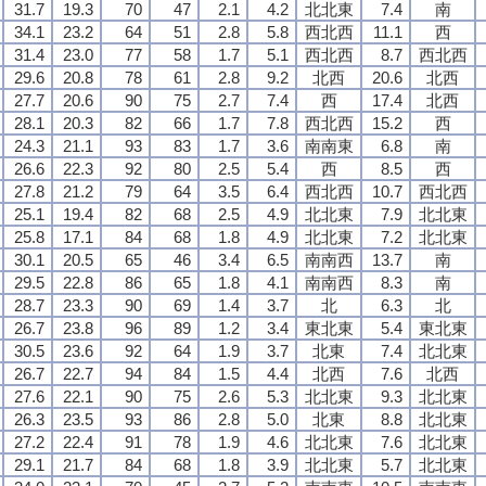
31.7
19.3
70
47
2.1
4.2
北北東
7.4
南
34.1
23.2
64
51
2.8
5.8
西北西
11.1
西
31.4
23.0
77
58
1.7
5.1
西北西
8.7
西北西
29.6
20.8
78
61
2.8
9.2
北西
20.6
北西
27.7
20.6
90
75
2.7
7.4
西
17.4
北西
28.1
20.3
82
66
1.7
7.8
西北西
15.2
西
24.3
21.1
93
83
1.7
3.6
南南東
6.8
南
26.6
22.3
92
80
2.5
5.4
西
8.5
西
27.8
21.2
79
64
3.5
6.4
西北西
10.7
西北西
25.1
19.4
82
68
2.5
4.9
北北東
7.9
北北東
25.8
17.1
84
68
1.8
4.9
北北東
7.2
北北東
30.1
20.5
65
46
3.4
6.5
南南西
13.7
南
29.5
22.8
86
65
1.8
4.1
南南西
8.3
南
28.7
23.3
90
69
1.4
3.7
北
6.3
北
26.7
23.8
96
89
1.2
3.4
東北東
5.4
東北東
30.5
23.6
92
64
1.9
3.7
北東
7.4
北北東
26.7
22.7
94
84
1.5
4.4
北西
7.6
北西
27.6
22.1
90
75
2.6
5.3
北北東
9.3
北北東
26.3
23.5
93
86
2.8
5.0
北東
8.8
北北東
27.2
22.4
91
78
1.9
4.6
北北東
7.6
北北東
29.1
21.7
84
68
1.8
3.9
北北東
5.7
北北東