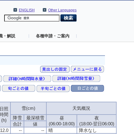
ENGLISH
Other Languages
識・解説
各種申請・ご案内
雪(cm)
天気概況
日照
時間
降雪
最深積雪
昼
夜
(h)
(06:00-18:00)
(18:00-翌日06:00)
合計
値
12.0
--
--
晴
降水なし