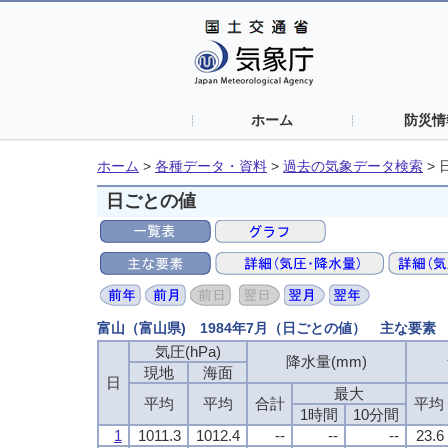
ホーム
防災情
ホーム
>
各種データ・資料
>
過去の気象データ検索
>
日ごとの値
富山（富山県) 1984年7月（日ごとの値） 主な要素
気圧(hPa)
降水量(mm)
現地
海面
日
最大
平均
平均
合計
平均
1時間
10分間
1
1011.3
1012.4
--
--
--
23.6