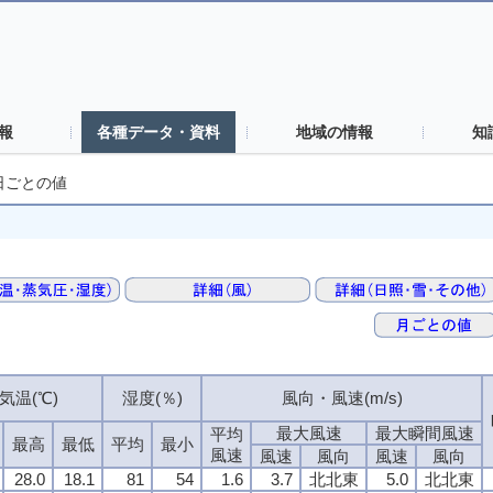
報
各種データ・資料
地域の情報
知
日ごとの値
気温(℃)
湿度(％)
風向・風速(m/s)
最大風速
最大瞬間風速
平均
最高
最低
平均
最小
風速
風速
風向
風速
風向
28.0
18.1
81
54
1.6
3.7
北北東
5.0
北北東