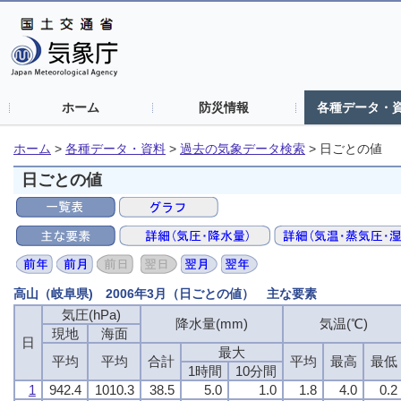
ホーム
防災情報
各種データ・
ホーム
>
各種データ・資料
>
過去の気象データ検索
>
日ごとの値
日ごとの値
高山（岐阜県) 2006年3月（日ごとの値） 主な要素
気圧(hPa)
気圧(hPa)
気圧(hPa)
気圧(hPa)
降水量(mm)
降水量(mm)
降水量(mm)
降水量(mm)
気温(℃)
気温(℃)
気温(℃)
気温(℃)
現地
現地
現地
現地
海面
海面
海面
海面
日
日
日
日
最大
最大
最大
最大
平均
平均
平均
平均
平均
平均
平均
平均
合計
合計
合計
合計
平均
平均
平均
平均
最高
最高
最高
最高
最低
最低
最低
最低
1時間
1時間
1時間
1時間
10分間
10分間
10分間
10分間
1
1
1
1
942.4
942.4
942.4
942.4
1010.3
1010.3
1010.3
1010.3
38.5
38.5
38.5
38.5
5.0
5.0
5.0
5.0
1.0
1.0
1.0
1.0
1.8
1.8
1.8
1.8
4.0
4.0
4.0
4.0
0.2
0.2
0.2
0.2