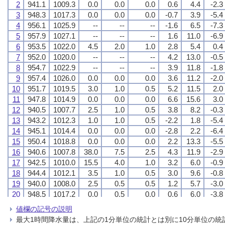
2
2
2
2
941.1
941.1
941.1
941.1
1009.3
1009.3
1009.3
1009.3
0.0
0.0
0.0
0.0
0.0
0.0
0.0
0.0
0.0
0.0
0.0
0.0
0.6
0.6
0.6
0.6
4.4
4.4
4.4
4.4
-2.3
-2.3
-2.3
-2.3
3
3
3
3
948.3
948.3
948.3
948.3
1017.3
1017.3
1017.3
1017.3
0.0
0.0
0.0
0.0
0.0
0.0
0.0
0.0
0.0
0.0
0.0
0.0
-0.7
-0.7
-0.7
-0.7
3.9
3.9
3.9
3.9
-5.4
-5.4
-5.4
-5.4
4
4
4
4
956.1
956.1
956.1
956.1
1025.9
1025.9
1025.9
1025.9
--
--
--
--
--
--
--
--
--
--
--
--
-1.6
-1.6
-1.6
-1.6
6.5
6.5
6.5
6.5
-7.3
-7.3
-7.3
-7.3
5
5
5
5
957.9
957.9
957.9
957.9
1027.1
1027.1
1027.1
1027.1
--
--
--
--
--
--
--
--
--
--
--
--
1.6
1.6
1.6
1.6
11.0
11.0
11.0
11.0
-6.9
-6.9
-6.9
-6.9
6
6
6
6
953.5
953.5
953.5
953.5
1022.0
1022.0
1022.0
1022.0
4.5
4.5
4.5
4.5
2.0
2.0
2.0
2.0
1.0
1.0
1.0
1.0
2.8
2.8
2.8
2.8
5.4
5.4
5.4
5.4
0.4
0.4
0.4
0.4
7
7
7
7
952.0
952.0
952.0
952.0
1020.0
1020.0
1020.0
1020.0
--
--
--
--
--
--
--
--
--
--
--
--
4.2
4.2
4.2
4.2
13.0
13.0
13.0
13.0
-0.5
-0.5
-0.5
-0.5
8
8
8
8
954.7
954.7
954.7
954.7
1022.9
1022.9
1022.9
1022.9
--
--
--
--
--
--
--
--
--
--
--
--
3.9
3.9
3.9
3.9
11.8
11.8
11.8
11.8
-1.8
-1.8
-1.8
-1.8
9
9
9
9
957.4
957.4
957.4
957.4
1026.0
1026.0
1026.0
1026.0
0.0
0.0
0.0
0.0
0.0
0.0
0.0
0.0
0.0
0.0
0.0
0.0
3.6
3.6
3.6
3.6
11.2
11.2
11.2
11.2
-2.0
-2.0
-2.0
-2.0
10
10
10
10
951.7
951.7
951.7
951.7
1019.5
1019.5
1019.5
1019.5
3.0
3.0
3.0
3.0
1.0
1.0
1.0
1.0
0.5
0.5
0.5
0.5
5.2
5.2
5.2
5.2
11.5
11.5
11.5
11.5
2.0
2.0
2.0
2.0
11
11
11
11
947.8
947.8
947.8
947.8
1014.9
1014.9
1014.9
1014.9
0.0
0.0
0.0
0.0
0.0
0.0
0.0
0.0
0.0
0.0
0.0
0.0
6.6
6.6
6.6
6.6
15.6
15.6
15.6
15.6
3.0
3.0
3.0
3.0
12
12
12
12
940.5
940.5
940.5
940.5
1007.7
1007.7
1007.7
1007.7
2.5
2.5
2.5
2.5
1.0
1.0
1.0
1.0
0.5
0.5
0.5
0.5
3.8
3.8
3.8
3.8
8.2
8.2
8.2
8.2
-0.3
-0.3
-0.3
-0.3
13
13
13
13
943.2
943.2
943.2
943.2
1012.3
1012.3
1012.3
1012.3
1.0
1.0
1.0
1.0
1.0
1.0
1.0
1.0
0.5
0.5
0.5
0.5
-2.2
-2.2
-2.2
-2.2
1.8
1.8
1.8
1.8
-5.4
-5.4
-5.4
-5.4
14
14
14
14
945.1
945.1
945.1
945.1
1014.4
1014.4
1014.4
1014.4
0.0
0.0
0.0
0.0
0.0
0.0
0.0
0.0
0.0
0.0
0.0
0.0
-2.8
-2.8
-2.8
-2.8
2.2
2.2
2.2
2.2
-6.4
-6.4
-6.4
-6.4
15
15
15
15
950.4
950.4
950.4
950.4
1018.8
1018.8
1018.8
1018.8
0.0
0.0
0.0
0.0
0.0
0.0
0.0
0.0
0.0
0.0
0.0
0.0
2.2
2.2
2.2
2.2
13.3
13.3
13.3
13.3
-5.5
-5.5
-5.5
-5.5
16
16
16
16
940.6
940.6
940.6
940.6
1007.8
1007.8
1007.8
1007.8
38.0
38.0
38.0
38.0
7.5
7.5
7.5
7.5
2.5
2.5
2.5
2.5
4.3
4.3
4.3
4.3
11.9
11.9
11.9
11.9
-2.9
-2.9
-2.9
-2.9
17
17
17
17
942.5
942.5
942.5
942.5
1010.0
1010.0
1010.0
1010.0
15.5
15.5
15.5
15.5
4.0
4.0
4.0
4.0
1.0
1.0
1.0
1.0
3.2
3.2
3.2
3.2
6.0
6.0
6.0
6.0
-0.9
-0.9
-0.9
-0.9
18
18
18
18
944.4
944.4
944.4
944.4
1012.1
1012.1
1012.1
1012.1
3.5
3.5
3.5
3.5
1.0
1.0
1.0
1.0
0.5
0.5
0.5
0.5
3.0
3.0
3.0
3.0
9.6
9.6
9.6
9.6
-0.8
-0.8
-0.8
-0.8
19
19
19
19
940.0
940.0
940.0
940.0
1008.0
1008.0
1008.0
1008.0
2.5
2.5
2.5
2.5
0.5
0.5
0.5
0.5
0.5
0.5
0.5
0.5
1.2
1.2
1.2
1.2
5.7
5.7
5.7
5.7
-3.0
-3.0
-3.0
-3.0
20
20
20
20
948.5
948.5
948.5
948.5
1017.2
1017.2
1017.2
1017.2
0.0
0.0
0.0
0.0
0.5
0.5
0.5
0.5
0.0
0.0
0.0
0.0
0.6
0.6
0.6
0.6
6.0
6.0
6.0
6.0
-3.8
-3.8
-3.8
-3.8
21
21
21
21
950.6
950.6
950.6
950.6
1019.0
1019.0
1019.0
1019.0
0.0
0.0
0.0
0.0
0.0
0.0
0.0
0.0
0.0
0.0
0.0
0.0
2.2
2.2
2.2
2.2
8.5
8.5
8.5
8.5
-1.9
-1.9
-1.9
-1.9
値欄の記号の説明
22
22
22
22
949.2
949.2
949.2
949.2
1017.7
1017.7
1017.7
1017.7
15.5
15.5
15.5
15.5
3.5
3.5
3.5
3.5
1.0
1.0
1.0
1.0
1.5
1.5
1.5
1.5
9.8
9.8
9.8
9.8
-2.8
-2.8
-2.8
-2.8
最大1時間降水量は、上記の1分単位の統計とは別に10分単位の