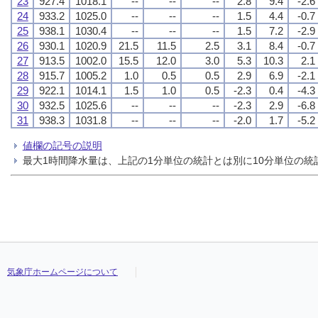
23
927.4
1018.1
--
--
--
2.8
9.4
-2.6
24
933.2
1025.0
--
--
--
1.5
4.4
-0.7
25
938.1
1030.4
--
--
--
1.5
7.2
-2.9
26
930.1
1020.9
21.5
11.5
2.5
3.1
8.4
-0.7
27
913.5
1002.0
15.5
12.0
3.0
5.3
10.3
2.1
28
915.7
1005.2
1.0
0.5
0.5
2.9
6.9
-2.1
29
922.1
1014.1
1.5
1.0
0.5
-2.3
0.4
-4.3
30
932.5
1025.6
--
--
--
-2.3
2.9
-6.8
31
938.3
1031.8
--
--
--
-2.0
1.7
-5.2
値欄の記号の説明
最大1時間降水量は、上記の1分単位の統計とは別に10分単位の
気象庁ホームページについて