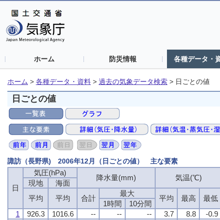
ホーム
防災情報
各種データ・
ホーム
>
各種データ・資料
>
過去の気象データ検索
>
日ごとの値
日ごとの値
諏訪（長野県) 2006年12月（日ごとの値） 主な要素
気圧(hPa)
降水量(mm)
気温(℃)
現地
海面
日
最大
平均
平均
合計
平均
最高
最低
1時間
10分間
1
926.3
1016.6
--
--
--
3.7
8.8
-0.9