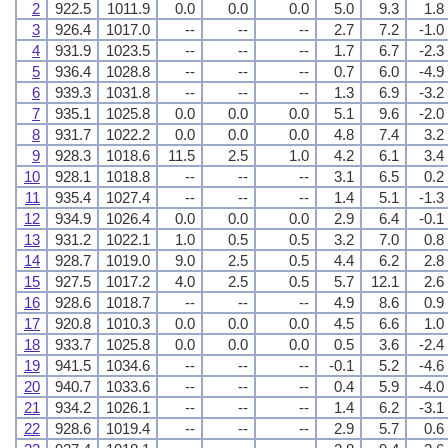
2
922.5
1011.9
0.0
0.0
0.0
5.0
9.3
1.8
3
926.4
1017.0
--
--
--
2.7
7.2
-1.0
4
931.9
1023.5
--
--
--
1.7
6.7
-2.3
5
936.4
1028.8
--
--
--
0.7
6.0
-4.9
6
939.3
1031.8
--
--
--
1.3
6.9
-3.2
7
935.1
1025.8
0.0
0.0
0.0
5.1
9.6
-2.0
8
931.7
1022.2
0.0
0.0
0.0
4.8
7.4
3.2
9
928.3
1018.6
11.5
2.5
1.0
4.2
6.1
3.4
10
928.1
1018.8
--
--
--
3.1
6.5
0.2
11
935.4
1027.4
--
--
--
1.4
5.1
-1.3
12
934.9
1026.4
0.0
0.0
0.0
2.9
6.4
-0.1
13
931.2
1022.1
1.0
0.5
0.5
3.2
7.0
0.8
14
928.7
1019.0
9.0
2.5
0.5
4.4
6.2
2.8
15
927.5
1017.2
4.0
2.5
0.5
5.7
12.1
2.6
16
928.6
1018.7
--
--
--
4.9
8.6
0.9
17
920.8
1010.3
0.0
0.0
0.0
4.5
6.6
1.0
18
933.7
1025.8
0.0
0.0
0.0
0.5
3.6
-2.4
19
941.5
1034.6
--
--
--
-0.1
5.2
-4.6
20
940.7
1033.6
--
--
--
0.4
5.9
-4.0
21
934.2
1026.1
--
--
--
1.4
6.2
-3.1
22
928.6
1019.4
--
--
--
2.9
5.7
0.6