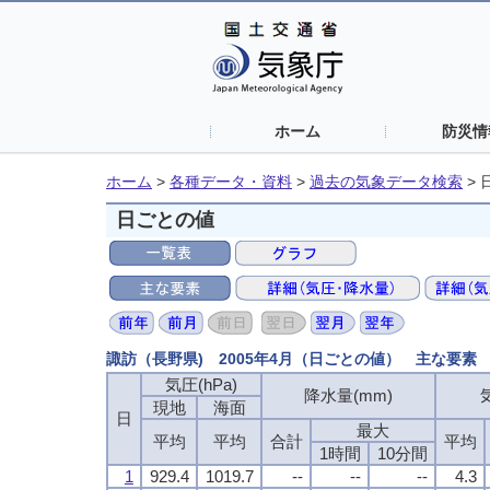
ホーム
防災情
ホーム
>
各種データ・資料
>
過去の気象データ検索
>
日ごとの値
諏訪（長野県) 2005年4月（日ごとの値） 主な要素
気圧(hPa)
降水量(mm)
現地
海面
日
最大
平均
平均
合計
平均
1時間
10分間
1
929.4
1019.7
--
--
--
4.3