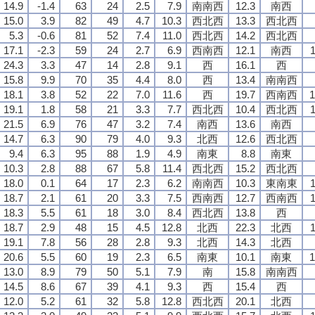
14.9
-1.4
63
24
2.5
7.9
南南西
12.3
南西
15.0
3.9
82
49
4.7
10.3
西北西
13.3
西北西
5.3
-0.6
81
52
7.4
11.0
西北西
14.2
西北西
17.1
-2.3
59
24
2.7
6.9
西南西
12.1
南西
1
24.3
3.3
47
14
2.8
9.1
西
16.1
西
15.8
9.9
70
35
4.4
8.0
西
13.4
南南西
18.1
3.8
52
22
7.0
11.6
西
19.7
西南西
1
19.1
1.8
58
21
3.3
7.7
西北西
10.4
西北西
1
21.5
6.9
76
47
3.2
7.4
南西
13.6
南西
14.7
6.3
90
79
4.0
9.3
北西
12.6
西北西
9.4
6.3
95
88
1.9
4.9
南東
8.8
南東
10.3
2.8
88
67
5.8
11.4
西北西
15.2
西北西
18.0
0.1
64
17
2.3
6.2
南南西
10.3
東南東
1
18.7
2.1
61
20
3.3
7.5
西南西
12.7
西南西
1
18.3
5.5
61
18
3.0
8.4
西北西
13.8
西
18.7
2.9
48
15
4.5
12.8
北西
22.3
北西
1
19.1
7.8
56
28
2.8
9.3
北西
14.3
北西
20.6
5.5
60
19
2.3
6.5
南東
10.1
南東
1
13.0
8.9
79
50
5.1
7.9
南
15.8
南南西
14.5
8.6
67
39
4.1
9.3
西
15.4
西
12.0
5.2
61
32
5.8
12.8
西北西
20.1
北西