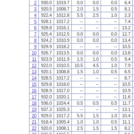
2
930.0
1019.7
0.0
0.0
0.0
6.4
3
920.5
1008.7
2.0
1.5
0.5
8.1
4
922.4
1012.8
5.5
2.5
1.0
2.3
5
928.1
1017.2
--
--
--
7.4
6
928.8
1016.1
--
--
--
13.2
7
925.4
1012.5
0.0
0.0
0.0
12.7
8
924.2
1010.9
0.0
0.0
0.0
13.4
9
929.9
1018.2
--
--
--
10.5
10
926.7
1013.5
0.0
0.0
0.0
13.8
11
923.9
1011.9
1.5
1.0
0.5
9.4
12
922.0
1010.5
10.5
4.5
1.0
7.9
13
920.1
1008.8
1.5
1.0
0.5
6.5
14
928.5
1017.2
--
--
--
8.7
15
929.8
1018.0
--
--
--
10.5
16
928.9
1017.0
--
--
--
10.9
17
932.0
1020.1
--
--
--
11.6
18
936.0
1024.4
0.5
0.5
0.5
11.7
19
937.3
1025.3
--
--
--
13.1
20
929.0
1017.2
5.5
1.5
1.0
10.4
21
918.4
1005.4
1.0
1.0
0.5
11.1
22
920.0
1008.1
2.5
1.5
1.5
8.2