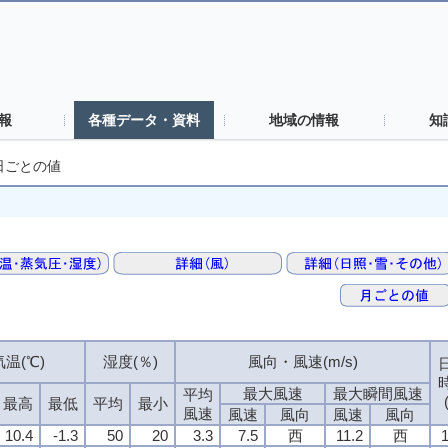
報
各種データ・資料
地域の情報
知
日ごとの値
気温(℃)
湿度(％)
風向・風速(m/s)
最大風速
最大瞬間風速
平均
最高
最低
平均
最小
風速
風速
風向
風速
風向
10.4
-1.3
50
20
3.3
7.5
西
11.2
西
1