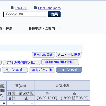
ENGLISH
Other Languages
識・解説
各種申請・ご案内
雪(cm)
天気概況
日照
時間
降雪
最深積雪
昼
夜
(h)
(06:00-18:00)
(18:00-翌日06:00)
合計
値
1.4
--
--