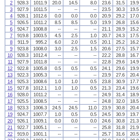
2
928.3
1011.9
20.0
14.5
8.0
23.6
31.5
19.9
3
927.9
1011.5
--
--
--
23.5
30.3
19.5
4
928.1
1012.6
0.0
0.0
0.0
20.9
29.2
17.0
5
926.5
1011.2
8.5
8.5
5.0
19.9
26.8
15.6
6
924.7
1008.8
--
--
--
21.1
28.9
15.2
7
919.8
1003.5
4.5
2.5
1.0
20.7
24.3
17.5
8
911.9
995.2
6.0
2.0
0.5
20.1
25.2
16.2
9
923.8
1008.0
3.0
2.5
1.5
20.6
27.5
15.7
10
928.3
1012.4
--
--
--
22.2
28.8
16.7
11
927.9
1011.8
--
--
--
22.8
29.6
14.9
12
922.8
1005.8
0.5
0.5
0.5
24.1
29.6
19.9
13
922.3
1005.3
--
--
--
23.9
27.6
20.4
14
925.3
1008.6
1.0
1.0
0.5
23.8
30.9
17.7
15
927.8
1012.1
1.0
1.0
0.5
21.3
23.4
19.6
16
928.0
1011.2
--
--
--
24.9
31.4
18.9
17
925.5
1008.5
--
--
--
24.8
32.0
18.5
18
923.3
1006.3
24.5
24.5
11.0
23.9
30.8
20.4
19
924.7
1007.7
1.0
0.5
0.5
24.5
30.9
19.7
20
926.1
1009.1
0.0
0.0
0.0
24.6
30.8
21.3
21
922.7
1005.1
--
--
--
25.8
31.8
21.9
22
919.0
1001.1
--
--
--
25.7
31.6
20.5