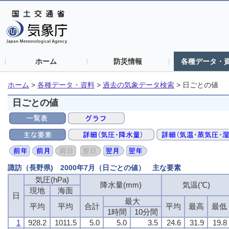
ホーム
防災情報
各種データ・
ホーム
>
各種データ・資料
>
過去の気象データ検索
>
日ごとの値
日ごとの値
諏訪（長野県) 2000年7月（日ごとの値） 主な要素
気圧(hPa)
降水量(mm)
気温(℃)
現地
海面
日
最大
平均
平均
合計
平均
最高
最低
1時間
10分間
1
928.2
1011.5
5.0
5.0
3.5
24.6
31.9
19.8