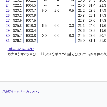
23
920.2
1002.1
--
--
--
26.9
34.8
20.0
24
922.1
1004.5
--
--
--
25.6
31.4
22.3
25
920.1
1003.7
5.0
2.0
0.5
21.2
23.5
17.9
26
920.2
1003.9
--
--
--
20.8
26.1
17.3
27
923.9
1007.5
--
--
--
22.3
27.0
17.8
28
925.8
1010.0
6.5
6.0
3.0
21.1
24.0
19.6
29
925.1
1008.4
--
--
--
23.6
29.2
19.6
30
925.7
1008.8
0.0
0.0
0.0
24.5
29.6
20.7
31
926.2
1009.2
--
--
--
25.0
31.1
21.0
値欄の記号の説明
最大1時間降水量は、上記の1分単位の統計とは別に1時間単位の
気象庁ホームページについて