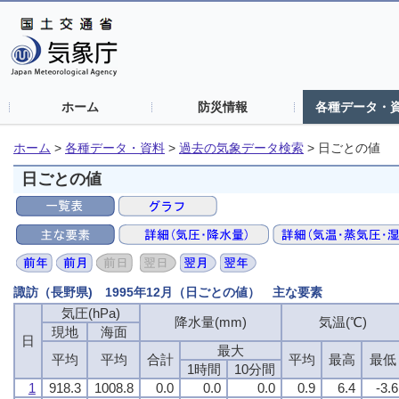
ホーム
防災情報
各種データ・
ホーム
>
各種データ・資料
>
過去の気象データ検索
>
日ごとの値
日ごとの値
諏訪（長野県) 1995年12月（日ごとの値） 主な要素
気圧(hPa)
降水量(mm)
気温(℃)
現地
海面
日
最大
平均
平均
合計
平均
最高
最低
1時間
10分間
1
918.3
1008.8
0.0
0.0
0.0
0.9
6.4
-3.6