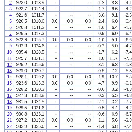
2
923.0
1013.9
--
--
--
1.2
8.8
-4.1
3
923.7
1014.4
--
--
--
1.7
8.6
-4.2
4
921.6
1011.7
--
--
--
3.0
9.1
-2.3
5
920.5
1010.6
0.0
0.0
0.0
2.4
6.0
0.4
6
920.8
1011.3
--
--
--
1.6
6.4
-1.7
7
925.5
1017.3
--
--
--
-0.5
6.0
-5.4
8
923.9
1015.7
0.0
0.0
0.0
-1.0
5.1
-6.6
9
932.3
1024.6
--
--
--
-0.2
5.0
-4.2
10
935.4
1028.5
--
--
--
-1.7
6.2
-7.4
11
929.7
1021.1
--
--
--
1.6
11.7
-7.5
12
925.2
1015.6
--
--
--
3.1
6.8
-1.8
13
929.0
1020.7
--
--
--
0.5
7.2
-5.3
14
928.1
1019.2
0.0
0.0
0.0
1.9
10.7
-5.3
15
923.6
1013.3
0.0
0.0
0.0
4.7
9.9
-0.1
16
928.2
1020.3
--
--
--
-0.6
3.2
-4.8
17
927.3
1018.8
--
--
--
0.3
5.5
-4.3
18
931.5
1024.5
--
--
--
-2.1
3.2
-7.7
19
929.5
1021.6
--
--
--
-0.5
4.4
-4.2
20
930.8
1023.1
--
--
--
-0.6
6.9
-6.7
21
927.2
1018.6
0.0
0.0
0.0
1.1
5.6
-3.8
22
932.9
1025.6
--
--
--
-1.4
5.8
-7.4