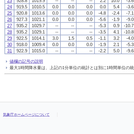
23
928.8
1019.9
--
--
--
2.2
10.0
-3.6
24
919.5
1010.5
0.0
0.0
0.0
0.0
5.4
-3.6
25
920.8
1013.6
0.0
0.0
0.0
-4.8
-2.4
-7.1
26
927.3
1021.1
0.0
0.0
0.0
-5.6
-1.9
-9.0
27
935.2
1029.7
--
--
--
-5.3
0.9
-10.7
28
935.2
1029.1
--
--
--
-3.5
4.1
-10.8
29
922.5
1014.1
3.0
1.5
0.5
-1.1
3.2
-4.0
30
918.0
1009.4
0.0
0.0
0.0
-1.9
2.1
-5.3
31
922.9
1015.0
--
--
--
-2.2
5.0
-9.6
値欄の記号の説明
最大1時間降水量は、上記の1分単位の統計とは別に1時間単位の
気象庁ホームページについて