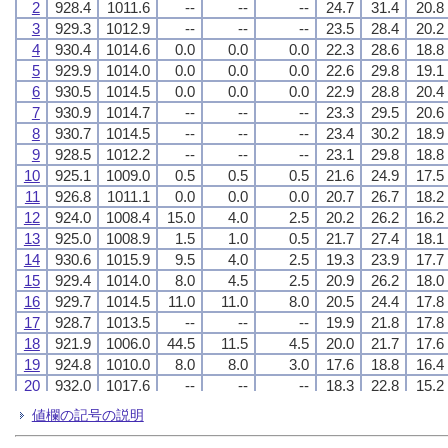
2
2
2
2
928.4
928.4
928.4
928.4
1011.6
1011.6
1011.6
1011.6
--
--
--
--
--
--
--
--
--
--
--
--
24.7
24.7
24.7
24.7
31.4
31.4
31.4
31.4
20.8
20.8
20.8
20.8
3
3
3
3
929.3
929.3
929.3
929.3
1012.9
1012.9
1012.9
1012.9
--
--
--
--
--
--
--
--
--
--
--
--
23.5
23.5
23.5
23.5
28.4
28.4
28.4
28.4
20.2
20.2
20.2
20.2
4
4
4
4
930.4
930.4
930.4
930.4
1014.6
1014.6
1014.6
1014.6
0.0
0.0
0.0
0.0
0.0
0.0
0.0
0.0
0.0
0.0
0.0
0.0
22.3
22.3
22.3
22.3
28.6
28.6
28.6
28.6
18.8
18.8
18.8
18.8
5
5
5
5
929.9
929.9
929.9
929.9
1014.0
1014.0
1014.0
1014.0
0.0
0.0
0.0
0.0
0.0
0.0
0.0
0.0
0.0
0.0
0.0
0.0
22.6
22.6
22.6
22.6
29.8
29.8
29.8
29.8
19.1
19.1
19.1
19.1
6
6
6
6
930.5
930.5
930.5
930.5
1014.5
1014.5
1014.5
1014.5
0.0
0.0
0.0
0.0
0.0
0.0
0.0
0.0
0.0
0.0
0.0
0.0
22.9
22.9
22.9
22.9
28.8
28.8
28.8
28.8
20.4
20.4
20.4
20.4
7
7
7
7
930.9
930.9
930.9
930.9
1014.7
1014.7
1014.7
1014.7
--
--
--
--
--
--
--
--
--
--
--
--
23.3
23.3
23.3
23.3
29.5
29.5
29.5
29.5
20.6
20.6
20.6
20.6
8
8
8
8
930.7
930.7
930.7
930.7
1014.5
1014.5
1014.5
1014.5
--
--
--
--
--
--
--
--
--
--
--
--
23.4
23.4
23.4
23.4
30.2
30.2
30.2
30.2
18.9
18.9
18.9
18.9
9
9
9
9
928.5
928.5
928.5
928.5
1012.2
1012.2
1012.2
1012.2
--
--
--
--
--
--
--
--
--
--
--
--
23.1
23.1
23.1
23.1
29.8
29.8
29.8
29.8
18.8
18.8
18.8
18.8
10
10
10
10
925.1
925.1
925.1
925.1
1009.0
1009.0
1009.0
1009.0
0.5
0.5
0.5
0.5
0.5
0.5
0.5
0.5
0.5
0.5
0.5
0.5
21.6
21.6
21.6
21.6
24.9
24.9
24.9
24.9
17.5
17.5
17.5
17.5
11
11
11
11
926.8
926.8
926.8
926.8
1011.1
1011.1
1011.1
1011.1
0.0
0.0
0.0
0.0
0.0
0.0
0.0
0.0
0.0
0.0
0.0
0.0
20.7
20.7
20.7
20.7
26.7
26.7
26.7
26.7
18.2
18.2
18.2
18.2
12
12
12
12
924.0
924.0
924.0
924.0
1008.4
1008.4
1008.4
1008.4
15.0
15.0
15.0
15.0
4.0
4.0
4.0
4.0
2.5
2.5
2.5
2.5
20.2
20.2
20.2
20.2
26.2
26.2
26.2
26.2
16.2
16.2
16.2
16.2
13
13
13
13
925.0
925.0
925.0
925.0
1008.9
1008.9
1008.9
1008.9
1.5
1.5
1.5
1.5
1.0
1.0
1.0
1.0
0.5
0.5
0.5
0.5
21.7
21.7
21.7
21.7
27.4
27.4
27.4
27.4
18.1
18.1
18.1
18.1
14
14
14
14
930.6
930.6
930.6
930.6
1015.9
1015.9
1015.9
1015.9
9.5
9.5
9.5
9.5
4.0
4.0
4.0
4.0
2.5
2.5
2.5
2.5
19.3
19.3
19.3
19.3
23.9
23.9
23.9
23.9
17.7
17.7
17.7
17.7
15
15
15
15
929.4
929.4
929.4
929.4
1014.0
1014.0
1014.0
1014.0
8.0
8.0
8.0
8.0
4.5
4.5
4.5
4.5
2.5
2.5
2.5
2.5
20.9
20.9
20.9
20.9
26.2
26.2
26.2
26.2
18.0
18.0
18.0
18.0
16
16
16
16
929.7
929.7
929.7
929.7
1014.5
1014.5
1014.5
1014.5
11.0
11.0
11.0
11.0
11.0
11.0
11.0
11.0
8.0
8.0
8.0
8.0
20.5
20.5
20.5
20.5
24.4
24.4
24.4
24.4
17.8
17.8
17.8
17.8
17
17
17
17
928.7
928.7
928.7
928.7
1013.5
1013.5
1013.5
1013.5
--
--
--
--
--
--
--
--
--
--
--
--
19.9
19.9
19.9
19.9
21.8
21.8
21.8
21.8
17.8
17.8
17.8
17.8
18
18
18
18
921.9
921.9
921.9
921.9
1006.0
1006.0
1006.0
1006.0
44.5
44.5
44.5
44.5
11.5
11.5
11.5
11.5
4.5
4.5
4.5
4.5
20.0
20.0
20.0
20.0
21.7
21.7
21.7
21.7
17.6
17.6
17.6
17.6
19
19
19
19
924.8
924.8
924.8
924.8
1010.0
1010.0
1010.0
1010.0
8.0
8.0
8.0
8.0
8.0
8.0
8.0
8.0
3.0
3.0
3.0
3.0
17.6
17.6
17.6
17.6
18.8
18.8
18.8
18.8
16.4
16.4
16.4
16.4
20
20
20
20
932.0
932.0
932.0
932.0
1017.6
1017.6
1017.6
1017.6
--
--
--
--
--
--
--
--
--
--
--
--
18.3
18.3
18.3
18.3
22.8
22.8
22.8
22.8
15.2
15.2
15.2
15.2
21
21
21
21
932.6
932.6
932.6
932.6
1018.6
1018.6
1018.6
1018.6
1.5
1.5
1.5
1.5
1.5
1.5
1.5
1.5
0.5
0.5
0.5
0.5
17.6
17.6
17.6
17.6
24.4
24.4
24.4
24.4
12.6
12.6
12.6
12.6
値欄の記号の説明
22
22
22
22
926.9
926.9
926.9
926.9
1011.6
1011.6
1011.6
1011.6
1.0
1.0
1.0
1.0
0.5
0.5
0.5
0.5
0.5
0.5
0.5
0.5
20.1
20.1
20.1
20.1
27.2
27.2
27.2
27.2
13.5
13.5
13.5
13.5