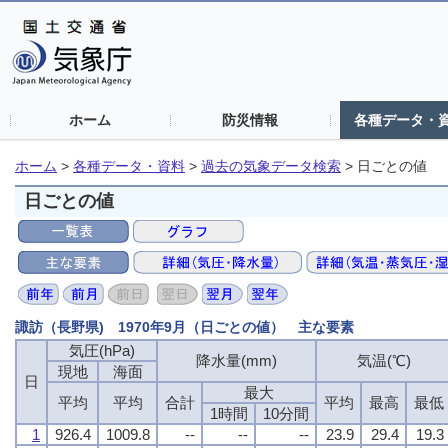
ホーム
防災情報
各種データ・
ホーム
>
各種データ・資料
>
過去の気象データ検索
>
日ごとの値
日ごとの値
諏訪（長野県) 1970年9月（日ごとの値） 主な要素
気圧(hPa)
気圧(hPa)
気圧(hPa)
気圧(hPa)
降水量(mm)
降水量(mm)
降水量(mm)
降水量(mm)
気温(℃)
気温(℃)
気温(℃)
気温(℃)
現地
現地
現地
現地
海面
海面
海面
海面
日
日
日
日
最大
最大
最大
最大
平均
平均
平均
平均
平均
平均
平均
平均
合計
合計
合計
合計
平均
平均
平均
平均
最高
最高
最高
最高
最低
最低
最低
最低
1時間
1時間
1時間
1時間
10分間
10分間
10分間
10分間
1
1
1
1
926.4
926.4
926.4
926.4
1009.8
1009.8
1009.8
1009.8
--
--
--
--
--
--
--
--
--
--
--
--
23.9
23.9
23.9
23.9
29.4
29.4
29.4
29.4
19.3
19.3
19.3
19.3