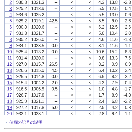
2
2
2
2
930.8
930.8
930.8
930.8
1021.3
1021.3
1021.3
1021.3
--
--
--
--
×
×
×
×
×
×
×
×
4.3
4.3
4.3
4.3
13.8
13.8
13.8
13.8
-2.3
-2.3
-2.3
-2.3
3
3
3
3
929.2
929.2
929.2
929.2
1018.9
1018.9
1018.9
1018.9
--
--
--
--
×
×
×
×
×
×
×
×
5.9
5.9
5.9
5.9
12.5
12.5
12.5
12.5
0.4
0.4
0.4
0.4
4
4
4
4
934.6
934.6
934.6
934.6
1025.2
1025.2
1025.2
1025.2
--
--
--
--
×
×
×
×
×
×
×
×
5.5
5.5
5.5
5.5
13.0
13.0
13.0
13.0
-0.6
-0.6
-0.6
-0.6
5
5
5
5
929.2
929.2
929.2
929.2
1019.1
1019.1
1019.1
1019.1
42.5
42.5
42.5
42.5
×
×
×
×
×
×
×
×
5.5
5.5
5.5
5.5
9.0
9.0
9.0
9.0
2.6
2.6
2.6
2.6
6
6
6
6
930.8
930.8
930.8
930.8
1020.6
1020.6
1020.6
1020.6
--
--
--
--
×
×
×
×
×
×
×
×
6.2
6.2
6.2
6.2
12.5
12.5
12.5
12.5
2.6
2.6
2.6
2.6
7
7
7
7
931.3
931.3
931.3
931.3
1021.7
1021.7
1021.7
1021.7
--
--
--
--
×
×
×
×
×
×
×
×
5.0
5.0
5.0
5.0
10.4
10.4
10.4
10.4
2.0
2.0
2.0
2.0
8
8
8
8
935.2
935.2
935.2
935.2
1026.0
1026.0
1026.0
1026.0
--
--
--
--
×
×
×
×
×
×
×
×
4.6
4.6
4.6
4.6
11.6
11.6
11.6
11.6
-1.3
-1.3
-1.3
-1.3
9
9
9
9
934.1
934.1
934.1
934.1
1023.5
1023.5
1023.5
1023.5
0.0
0.0
0.0
0.0
×
×
×
×
×
×
×
×
8.1
8.1
8.1
8.1
11.6
11.6
11.6
11.6
1.1
1.1
1.1
1.1
10
10
10
10
925.4
925.4
925.4
925.4
1013.2
1013.2
1013.2
1013.2
0.0
0.0
0.0
0.0
×
×
×
×
×
×
×
×
10.6
10.6
10.6
10.6
15.2
15.2
15.2
15.2
8.3
8.3
8.3
8.3
11
11
11
11
931.4
931.4
931.4
931.4
1020.0
1020.0
1020.0
1020.0
--
--
--
--
×
×
×
×
×
×
×
×
9.8
9.8
9.8
9.8
13.3
13.3
13.3
13.3
7.6
7.6
7.6
7.6
12
12
12
12
927.0
927.0
927.0
927.0
1015.7
1015.7
1015.7
1015.7
26.5
26.5
26.5
26.5
×
×
×
×
×
×
×
×
8.2
8.2
8.2
8.2
9.9
9.9
9.9
9.9
6.9
6.9
6.9
6.9
13
13
13
13
926.6
926.6
926.6
926.6
1015.9
1015.9
1015.9
1015.9
4.5
4.5
4.5
4.5
×
×
×
×
×
×
×
×
6.4
6.4
6.4
6.4
10.2
10.2
10.2
10.2
2.4
2.4
2.4
2.4
14
14
14
14
925.5
925.5
925.5
925.5
1014.8
1014.8
1014.8
1014.8
0.0
0.0
0.0
0.0
×
×
×
×
×
×
×
×
6.5
6.5
6.5
6.5
9.2
9.2
9.2
9.2
2.2
2.2
2.2
2.2
15
15
15
15
915.4
915.4
915.4
915.4
1004.2
1004.2
1004.2
1004.2
2.0
2.0
2.0
2.0
×
×
×
×
×
×
×
×
4.3
4.3
4.3
4.3
7.9
7.9
7.9
7.9
-0.4
-0.4
-0.4
-0.4
16
16
16
16
916.6
916.6
916.6
916.6
1006.9
1006.9
1006.9
1006.9
0.5
0.5
0.5
0.5
×
×
×
×
×
×
×
×
1.0
1.0
1.0
1.0
4.8
4.8
4.8
4.8
-1.7
-1.7
-1.7
-1.7
17
17
17
17
926.7
926.7
926.7
926.7
1017.8
1017.8
1017.8
1017.8
--
--
--
--
×
×
×
×
×
×
×
×
1.7
1.7
1.7
1.7
8.9
8.9
8.9
8.9
-4.8
-4.8
-4.8
-4.8
18
18
18
18
929.9
929.9
929.9
929.9
1021.1
1021.1
1021.1
1021.1
--
--
--
--
×
×
×
×
×
×
×
×
2.4
2.4
2.4
2.4
6.8
6.8
6.8
6.8
-2.2
-2.2
-2.2
-2.2
19
19
19
19
927.2
927.2
927.2
927.2
1017.8
1017.8
1017.8
1017.8
5.0
5.0
5.0
5.0
×
×
×
×
×
×
×
×
2.5
2.5
2.5
2.5
4.2
4.2
4.2
4.2
0.8
0.8
0.8
0.8
20
20
20
20
932.1
932.1
932.1
932.1
1023.1
1023.1
1023.1
1023.1
--
--
--
--
×
×
×
×
×
×
×
×
2.8
2.8
2.8
2.8
9.4
9.4
9.4
9.4
-1.1
-1.1
-1.1
-1.1
21
21
21
21
927.1
927.1
927.1
927.1
1016.7
1016.7
1016.7
1016.7
0.0
0.0
0.0
0.0
×
×
×
×
×
×
×
×
5.7
5.7
5.7
5.7
10.2
10.2
10.2
10.2
1.6
1.6
1.6
1.6
値欄の記号の説明
22
22
22
22
917.6
917.6
917.6
917.6
1007.9
1007.9
1007.9
1007.9
7.5
7.5
7.5
7.5
×
×
×
×
×
×
×
×
1.2
1.2
1.2
1.2
4.8
4.8
4.8
4.8
-1.9
-1.9
-1.9
-1.9