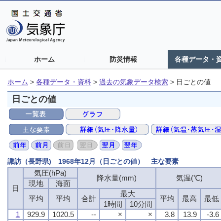
ホーム
防災情報
各種データ・
ホーム
>
各種データ・資料
>
過去の気象データ検索
>
日ごとの値
日ごとの値
諏訪（長野県) 1968年12月（日ごとの値） 主な要素
気圧(hPa)
気圧(hPa)
気圧(hPa)
気圧(hPa)
降水量(mm)
降水量(mm)
降水量(mm)
降水量(mm)
気温(℃)
気温(℃)
気温(℃)
気温(℃)
現地
現地
現地
現地
海面
海面
海面
海面
日
日
日
日
最大
最大
最大
最大
平均
平均
平均
平均
平均
平均
平均
平均
合計
合計
合計
合計
平均
平均
平均
平均
最高
最高
最高
最高
最低
最低
最低
最低
1時間
1時間
1時間
1時間
10分間
10分間
10分間
10分間
1
1
1
1
929.9
929.9
929.9
929.9
1020.5
1020.5
1020.5
1020.5
--
--
--
--
×
×
×
×
×
×
×
×
3.8
3.8
3.8
3.8
13.9
13.9
13.9
13.9
-3.6
-3.6
-3.6
-3.6