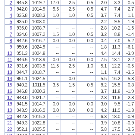
2
945.8
1019.7
17.0
2.5
0.5
2.0
3.3
0.5
3
942.0
1014.9
5.5
2.5
0.5
4.7
7.4
2.7
4
935.8
1008.3
1.0
1.0
0.5
3.7
7.4
1.1
5
935.0
1008.0
--
--
--
2.2
9.5
-1.9
6
936.0
1008.7
--
--
--
2.8
10.2
-1.5
7
934.6
1007.2
1.5
1.0
0.5
3.2
8.8
-1.4
8
942.6
1016.7
0.0
0.0
0.0
-0.4
7.0
-5.2
9
950.6
1024.9
--
--
--
1.8
11.3
-6.1
10
951.3
1024.8
--
--
--
4.4
14.4
-3.9
11
946.5
1018.9
0.0
0.0
0.0
7.5
18.1
-2.2
12
931.6
1003.5
11.5
2.5
1.0
5.1
12.2
-0.5
13
944.7
1018.7
--
--
--
1.1
7.4
-3.5
14
951.1
1024.5
--
0.0
--
5.5
16.2
-5.3
15
940.2
1011.5
3.5
1.5
0.5
8.2
15.5
0.8
16
946.8
1020.3
--
--
--
3.7
11.8
-1.9
17
948.0
1021.7
--
--
--
2.8
11.6
-2.8
18
941.5
1014.7
0.0
0.0
0.0
3.0
9.5
-1.7
19
943.9
1016.9
0.0
0.0
0.0
4.2
11.9
-1.3
20
942.8
1015.3
--
--
--
6.3
18.0
-0.9
21
949.3
1022.8
--
--
--
3.9
10.8
-0.9
22
952.1
1025.5
--
--
--
5.8
17.5
-3.5