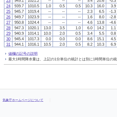
23
949.1
1021.2
--
--
--
9.4
20.6
-0.3
24
939.7
1010.5
1.0
0.5
0.5
10.3
16.0
3.9
25
945.7
1019.4
--
--
--
2.3
6.5
-1.3
26
949.7
1023.9
--
--
--
1.6
8.0
-2.8
27
950.8
1024.4
--
--
--
4.6
13.8
-4.6
28
947.3
1020.1
13.0
3.5
1.0
6.0
14.2
1.1
29
940.9
1014.1
10.0
2.0
0.5
3.4
5.5
0.8
30
945.4
1017.3
0.0
0.0
0.0
8.6
15.1
4.5
31
944.1
1016.1
10.5
2.0
0.5
8.2
10.3
6.9
値欄の記号の説明
最大1時間降水量は、上記の1分単位の統計とは別に1時間単位の
気象庁ホームページについて