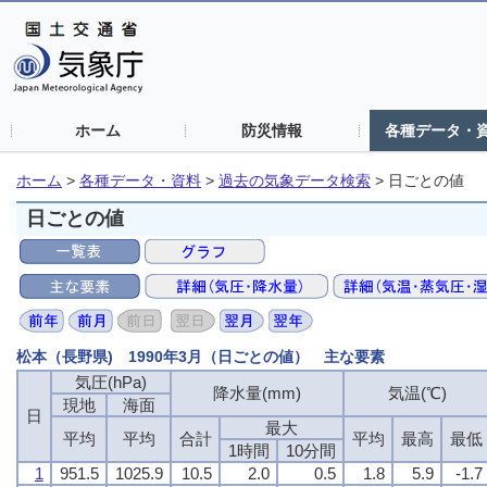
ホーム
防災情報
各種データ・
ホーム
>
各種データ・資料
>
過去の気象データ検索
>
日ごとの値
日ごとの値
松本（長野県) 1990年3月（日ごとの値） 主な要素
気圧(hPa)
降水量(mm)
気温(℃)
現地
海面
日
最大
平均
平均
合計
平均
最高
最低
1時間
10分間
1
951.5
1025.9
10.5
2.0
0.5
1.8
5.9
-1.7