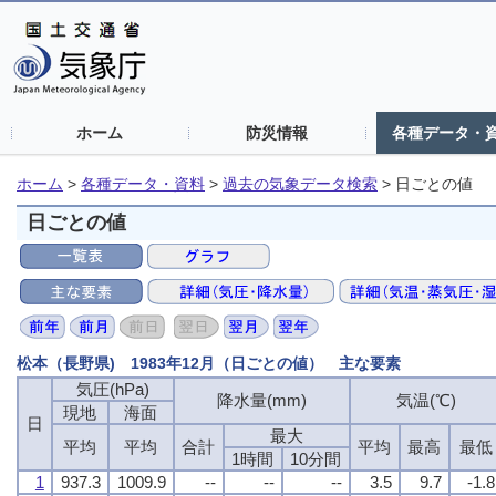
ホーム
防災情報
各種データ・
ホーム
>
各種データ・資料
>
過去の気象データ検索
>
日ごとの値
日ごとの値
松本（長野県) 1983年12月（日ごとの値） 主な要素
気圧(hPa)
降水量(mm)
気温(℃)
現地
海面
日
最大
平均
平均
合計
平均
最高
最低
1時間
10分間
1
937.3
1009.9
--
--
--
3.5
9.7
-1.8