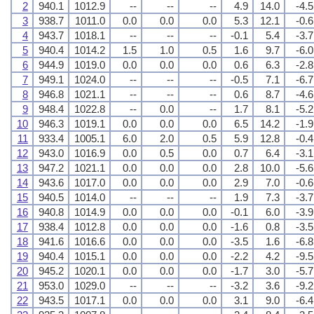
2
940.1
1012.9
--
--
--
4.9
14.0
-4.5
3
938.7
1011.0
0.0
0.0
0.0
5.3
12.1
-0.6
4
943.7
1018.1
--
--
--
-0.1
5.4
-3.7
5
940.4
1014.2
1.5
1.0
0.5
1.6
9.7
-6.0
6
944.9
1019.0
0.0
0.0
0.0
0.6
6.3
-2.8
7
949.1
1024.0
--
--
--
-0.5
7.1
-6.7
8
946.8
1021.1
--
--
--
0.6
8.7
-4.6
9
948.4
1022.8
--
0.0
--
1.7
8.1
-5.2
10
946.3
1019.1
0.0
0.0
0.0
6.5
14.2
-1.9
11
933.4
1005.1
6.0
2.0
0.5
5.9
12.8
-0.4
12
943.0
1016.9
0.0
0.5
0.0
0.7
6.4
-3.1
13
947.2
1021.1
0.0
0.0
0.0
2.8
10.0
-5.6
14
943.6
1017.0
0.0
0.0
0.0
2.9
7.0
-0.6
15
940.5
1014.0
--
--
--
1.9
7.3
-3.7
16
940.8
1014.9
0.0
0.0
0.0
-0.1
6.0
-3.9
17
938.4
1012.8
0.0
0.0
0.0
-1.6
0.8
-3.5
18
941.6
1016.6
0.0
0.0
0.0
-3.5
1.6
-6.8
19
940.4
1015.1
0.0
0.0
0.0
-2.2
4.2
-9.5
20
945.2
1020.1
0.0
0.0
0.0
-1.7
3.0
-5.7
21
953.0
1029.0
--
--
--
-3.2
3.6
-9.2
22
943.5
1017.1
0.0
0.0
0.0
3.1
9.0
-6.4