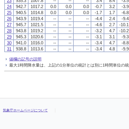
23
935.3
1007.8
--
--
--
3.4
8.4
-3.5
24
942.7
1017.2
0.0
0.0
0.0
-0.7
3.2
-3.9
25
940.5
1014.8
0.0
0.0
0.0
-1.7
1.7
-6.8
26
943.9
1019.4
--
--
--
-4.4
2.4
-9.4
27
945.7
1021.5
--
--
--
-4.6
2.7
-10.1
28
943.8
1019.2
--
--
--
-3.2
4.7
-10.2
29
945.3
1020.6
--
--
--
-3.1
3.1
-9.3
30
941.0
1016.0
--
--
--
-3.4
4.7
-8.8
31
938.8
1013.6
--
--
--
-3.4
4.8
-9.9
値欄の記号の説明
最大1時間降水量は、上記の1分単位の統計とは別に1時間単位の
気象庁ホームページについて