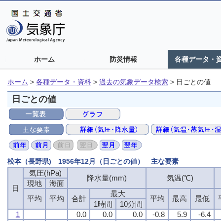
ホーム
防災情報
各種データ・
ホーム
>
各種データ・資料
>
過去の気象データ検索
>
日ごとの値
日ごとの値
松本（長野県) 1956年12月（日ごとの値） 主な要素
気圧(hPa)
降水量(mm)
気温(℃)
現地
海面
日
最大
平均
平均
合計
平均
最高
最低
1時間
10分間
1
0.0
0.0
0.0
-0.8
5.9
-6.4