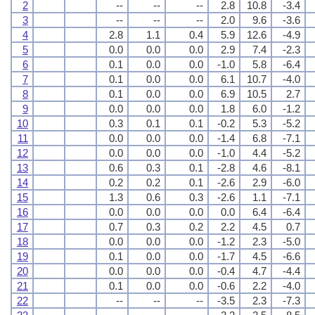
2
--
--
--
2.8
10.8
-3.4
3
--
--
--
2.0
9.6
-3.6
4
2.8
1.1
0.4
5.9
12.6
-4.9
5
0.0
0.0
0.0
2.9
7.4
-2.3
6
0.1
0.0
0.0
-1.0
5.8
-6.4
7
0.1
0.0
0.0
6.1
10.7
-4.0
8
0.1
0.0
0.0
6.9
10.5
2.7
9
0.0
0.0
0.0
1.8
6.0
-1.2
10
0.3
0.1
0.1
-0.2
5.3
-5.2
11
0.0
0.0
0.0
-1.4
6.8
-7.1
12
0.0
0.0
0.0
-1.0
4.4
-5.2
13
0.6
0.3
0.1
-2.8
4.6
-8.1
14
0.2
0.2
0.1
-2.6
2.9
-6.0
15
1.3
0.6
0.3
-2.6
1.1
-7.1
16
0.0
0.0
0.0
0.0
6.4
-6.4
17
0.7
0.3
0.2
2.2
4.5
0.7
18
0.0
0.0
0.0
-1.2
2.3
-5.0
19
0.1
0.0
0.0
-1.7
4.5
-6.6
20
0.0
0.0
0.0
-0.4
4.7
-4.4
21
0.1
0.0
0.0
-0.6
2.2
-4.0
22
--
--
--
-3.5
2.3
-7.3