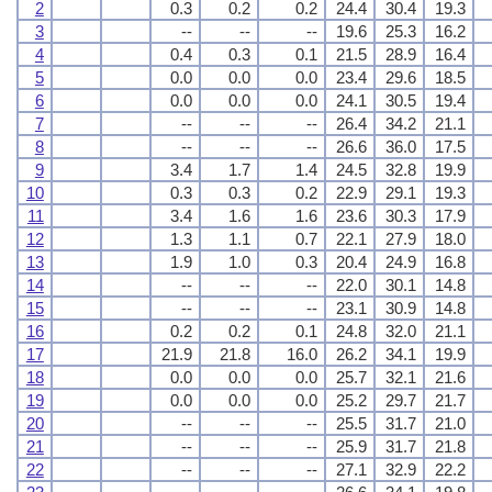
2
0.3
0.2
0.2
24.4
30.4
19.3
3
--
--
--
19.6
25.3
16.2
4
0.4
0.3
0.1
21.5
28.9
16.4
5
0.0
0.0
0.0
23.4
29.6
18.5
6
0.0
0.0
0.0
24.1
30.5
19.4
7
--
--
--
26.4
34.2
21.1
8
--
--
--
26.6
36.0
17.5
9
3.4
1.7
1.4
24.5
32.8
19.9
10
0.3
0.3
0.2
22.9
29.1
19.3
11
3.4
1.6
1.6
23.6
30.3
17.9
12
1.3
1.1
0.7
22.1
27.9
18.0
13
1.9
1.0
0.3
20.4
24.9
16.8
14
--
--
--
22.0
30.1
14.8
15
--
--
--
23.1
30.9
14.8
16
0.2
0.2
0.1
24.8
32.0
21.1
17
21.9
21.8
16.0
26.2
34.1
19.9
18
0.0
0.0
0.0
25.7
32.1
21.6
19
0.0
0.0
0.0
25.2
29.7
21.7
20
--
--
--
25.5
31.7
21.0
21
--
--
--
25.9
31.7
21.8
22
--
--
--
27.1
32.9
22.2