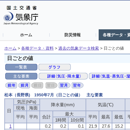
ホーム
防災情報
各種データ・
ホーム
>
各種データ・資料
>
過去の気象データ検索
>
日ごとの値
日ごとの値
松本（長野県) 1950年7月（日ごとの値） 主な要素
気圧(hPa)
降水量(mm)
気温(℃)
現地
海面
日
最大
平均
平均
合計
平均
最高
最低
1時間
10分間
1
0.2
0.2
0.1
21.9
27.6
15.2