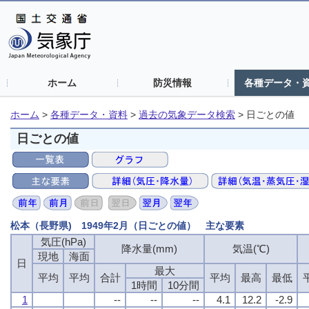
ホーム
防災情報
各種データ・
ホーム
>
各種データ・資料
>
過去の気象データ検索
>
日ごとの値
日ごとの値
松本（長野県) 1949年2月（日ごとの値） 主な要素
気圧(hPa)
降水量(mm)
気温(℃)
現地
海面
日
最大
平均
平均
合計
平均
最高
最低
1時間
10分間
1
--
--
--
4.1
12.2
-2.9