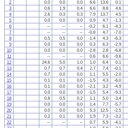
2
0.0
0.0
0.0
6.6
13.6
0.1
3
0.6
1.9
0.4
6.6
8.8
4.6
4
2.6
0.3
0.3
7.9
13.7
4.5
5
0.0
0.0
0.0
0.9
4.7
-1.3
6
--
--
--
-0.2
6.1
-4.3
7
--
--
--
-0.8
4.7
-7.0
8
0.5
0.5
0.0
-1.4
4.3
-6.3
9
0.0
0.0
0.0
0.3
6.3
-2.9
10
0.0
0.0
0.0
-2.8
2.8
-6.8
11
--
--
--
0.6
6.6
-9.6
12
24.6
5.0
1.0
1.0
6.4
0.1
13
0.7
0.7
0.4
2.7
7.4
-0.1
14
0.7
0.0
0.0
1.1
5.5
-2.0
15
0.1
0.1
0.0
-1.5
4.3
-6.0
16
0.1
0.0
0.0
-2.1
3.2
-4.9
17
0.0
0.0
0.0
-1.5
5.4
-9.3
18
0.8
0.5
0.2
1.1
5.0
-3.4
19
0.0
0.0
0.0
1.4
7.7
-5.7
20
0.0
0.0
0.0
5.3
12.5
-2.5
21
0.2
0.1
0.0
1.9
7.3
-3.2
22
--
--
--
0.7
5.9
-4.1