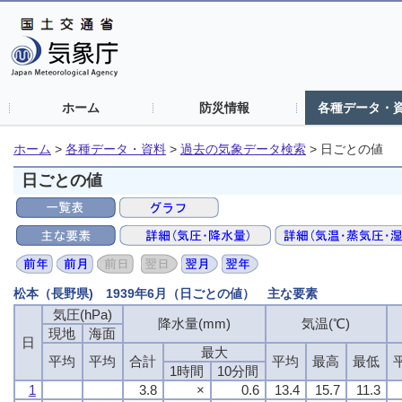
ホーム
防災情報
各種データ・
ホーム
>
各種データ・資料
>
過去の気象データ検索
>
日ごとの値
日ごとの値
松本（長野県) 1939年6月（日ごとの値） 主な要素
気圧(hPa)
気圧(hPa)
気圧(hPa)
気圧(hPa)
降水量(mm)
降水量(mm)
降水量(mm)
降水量(mm)
気温(℃)
気温(℃)
気温(℃)
気温(℃)
現地
現地
現地
現地
海面
海面
海面
海面
日
日
日
日
最大
最大
最大
最大
平均
平均
平均
平均
平均
平均
平均
平均
合計
合計
合計
合計
平均
平均
平均
平均
最高
最高
最高
最高
最低
最低
最低
最低
1時間
1時間
1時間
1時間
10分間
10分間
10分間
10分間
1
1
1
1
3.8
3.8
3.8
3.8
×
×
×
×
0.6
0.6
0.6
0.6
13.4
13.4
13.4
13.4
15.7
15.7
15.7
15.7
11.3
11.3
11.3
11.3