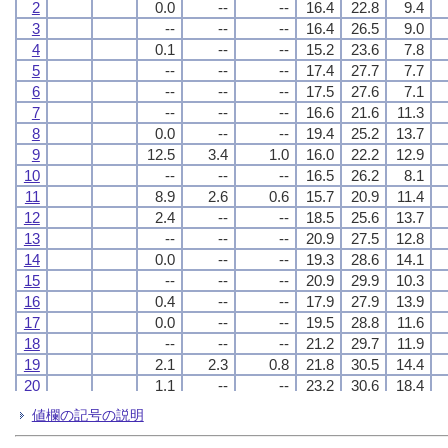
2
2
2
2
0.0
0.0
0.0
0.0
--
--
--
--
--
--
--
--
16.4
16.4
16.4
16.4
22.8
22.8
22.8
22.8
9.4
9.4
9.4
9.4
3
3
3
3
--
--
--
--
--
--
--
--
--
--
--
--
16.4
16.4
16.4
16.4
26.5
26.5
26.5
26.5
9.0
9.0
9.0
9.0
4
4
4
4
0.1
0.1
0.1
0.1
--
--
--
--
--
--
--
--
15.2
15.2
15.2
15.2
23.6
23.6
23.6
23.6
7.8
7.8
7.8
7.8
5
5
5
5
--
--
--
--
--
--
--
--
--
--
--
--
17.4
17.4
17.4
17.4
27.7
27.7
27.7
27.7
7.7
7.7
7.7
7.7
6
6
6
6
--
--
--
--
--
--
--
--
--
--
--
--
17.5
17.5
17.5
17.5
27.6
27.6
27.6
27.6
7.1
7.1
7.1
7.1
7
7
7
7
--
--
--
--
--
--
--
--
--
--
--
--
16.6
16.6
16.6
16.6
21.6
21.6
21.6
21.6
11.3
11.3
11.3
11.3
8
8
8
8
0.0
0.0
0.0
0.0
--
--
--
--
--
--
--
--
19.4
19.4
19.4
19.4
25.2
25.2
25.2
25.2
13.7
13.7
13.7
13.7
9
9
9
9
12.5
12.5
12.5
12.5
3.4
3.4
3.4
3.4
1.0
1.0
1.0
1.0
16.0
16.0
16.0
16.0
22.2
22.2
22.2
22.2
12.9
12.9
12.9
12.9
10
10
10
10
--
--
--
--
--
--
--
--
--
--
--
--
16.5
16.5
16.5
16.5
26.2
26.2
26.2
26.2
8.1
8.1
8.1
8.1
11
11
11
11
8.9
8.9
8.9
8.9
2.6
2.6
2.6
2.6
0.6
0.6
0.6
0.6
15.7
15.7
15.7
15.7
20.9
20.9
20.9
20.9
11.4
11.4
11.4
11.4
12
12
12
12
2.4
2.4
2.4
2.4
--
--
--
--
--
--
--
--
18.5
18.5
18.5
18.5
25.6
25.6
25.6
25.6
13.7
13.7
13.7
13.7
13
13
13
13
--
--
--
--
--
--
--
--
--
--
--
--
20.9
20.9
20.9
20.9
27.5
27.5
27.5
27.5
12.8
12.8
12.8
12.8
14
14
14
14
0.0
0.0
0.0
0.0
--
--
--
--
--
--
--
--
19.3
19.3
19.3
19.3
28.6
28.6
28.6
28.6
14.1
14.1
14.1
14.1
15
15
15
15
--
--
--
--
--
--
--
--
--
--
--
--
20.9
20.9
20.9
20.9
29.9
29.9
29.9
29.9
10.3
10.3
10.3
10.3
16
16
16
16
0.4
0.4
0.4
0.4
--
--
--
--
--
--
--
--
17.9
17.9
17.9
17.9
27.9
27.9
27.9
27.9
13.9
13.9
13.9
13.9
17
17
17
17
0.0
0.0
0.0
0.0
--
--
--
--
--
--
--
--
19.5
19.5
19.5
19.5
28.8
28.8
28.8
28.8
11.6
11.6
11.6
11.6
18
18
18
18
--
--
--
--
--
--
--
--
--
--
--
--
21.2
21.2
21.2
21.2
29.7
29.7
29.7
29.7
11.9
11.9
11.9
11.9
19
19
19
19
2.1
2.1
2.1
2.1
2.3
2.3
2.3
2.3
0.8
0.8
0.8
0.8
21.8
21.8
21.8
21.8
30.5
30.5
30.5
30.5
14.4
14.4
14.4
14.4
20
20
20
20
1.1
1.1
1.1
1.1
--
--
--
--
--
--
--
--
23.2
23.2
23.2
23.2
30.6
30.6
30.6
30.6
18.4
18.4
18.4
18.4
21
21
21
21
--
--
--
--
--
--
--
--
--
--
--
--
23.1
23.1
23.1
23.1
29.7
29.7
29.7
29.7
17.3
17.3
17.3
17.3
値欄の記号の説明
22
22
22
22
2.5
2.5
2.5
2.5
1.6
1.6
1.6
1.6
0.7
0.7
0.7
0.7
18.0
18.0
18.0
18.0
22.6
22.6
22.6
22.6
16.7
16.7
16.7
16.7