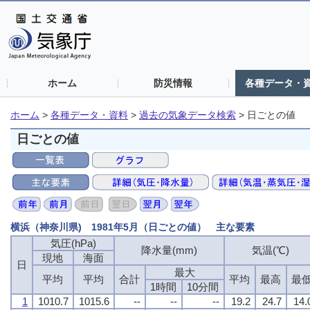
ホーム
防災情報
各種データ・
ホーム
>
各種データ・資料
>
過去の気象データ検索
>
日ごとの値
日ごとの値
横浜（神奈川県) 1981年5月（日ごとの値） 主な要素
気圧(hPa)
気圧(hPa)
気圧(hPa)
気圧(hPa)
降水量(mm)
降水量(mm)
降水量(mm)
降水量(mm)
気温(℃)
気温(℃)
気温(℃)
気温(℃)
現地
現地
現地
現地
海面
海面
海面
海面
日
日
日
日
最大
最大
最大
最大
平均
平均
平均
平均
平均
平均
平均
平均
合計
合計
合計
合計
平均
平均
平均
平均
最高
最高
最高
最高
最
最
最
最
1時間
1時間
1時間
1時間
10分間
10分間
10分間
10分間
1
1
1
1
1010.7
1010.7
1010.7
1010.7
1015.6
1015.6
1015.6
1015.6
--
--
--
--
--
--
--
--
--
--
--
--
19.2
19.2
19.2
19.2
24.7
24.7
24.7
24.7
14.
14.
14.
14.