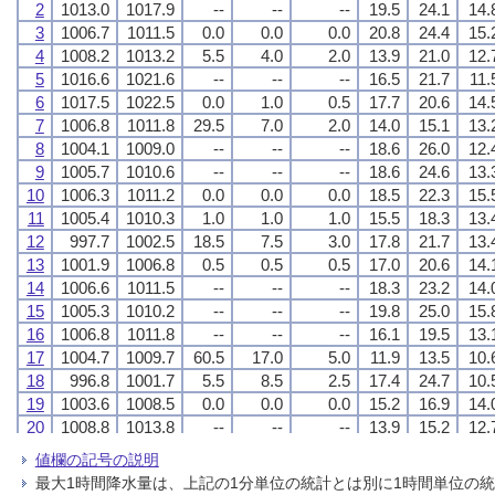
2
2
2
2
1013.0
1013.0
1013.0
1013.0
1017.9
1017.9
1017.9
1017.9
--
--
--
--
--
--
--
--
--
--
--
--
19.5
19.5
19.5
19.5
24.1
24.1
24.1
24.1
14.
14.
14.
14.
3
3
3
3
1006.7
1006.7
1006.7
1006.7
1011.5
1011.5
1011.5
1011.5
0.0
0.0
0.0
0.0
0.0
0.0
0.0
0.0
0.0
0.0
0.0
0.0
20.8
20.8
20.8
20.8
24.4
24.4
24.4
24.4
15.
15.
15.
15.
4
4
4
4
1008.2
1008.2
1008.2
1008.2
1013.2
1013.2
1013.2
1013.2
5.5
5.5
5.5
5.5
4.0
4.0
4.0
4.0
2.0
2.0
2.0
2.0
13.9
13.9
13.9
13.9
21.0
21.0
21.0
21.0
12.
12.
12.
12.
5
5
5
5
1016.6
1016.6
1016.6
1016.6
1021.6
1021.6
1021.6
1021.6
--
--
--
--
--
--
--
--
--
--
--
--
16.5
16.5
16.5
16.5
21.7
21.7
21.7
21.7
11.
11.
11.
11.
6
6
6
6
1017.5
1017.5
1017.5
1017.5
1022.5
1022.5
1022.5
1022.5
0.0
0.0
0.0
0.0
1.0
1.0
1.0
1.0
0.5
0.5
0.5
0.5
17.7
17.7
17.7
17.7
20.6
20.6
20.6
20.6
14.
14.
14.
14.
7
7
7
7
1006.8
1006.8
1006.8
1006.8
1011.8
1011.8
1011.8
1011.8
29.5
29.5
29.5
29.5
7.0
7.0
7.0
7.0
2.0
2.0
2.0
2.0
14.0
14.0
14.0
14.0
15.1
15.1
15.1
15.1
13.
13.
13.
13.
8
8
8
8
1004.1
1004.1
1004.1
1004.1
1009.0
1009.0
1009.0
1009.0
--
--
--
--
--
--
--
--
--
--
--
--
18.6
18.6
18.6
18.6
26.0
26.0
26.0
26.0
12.
12.
12.
12.
9
9
9
9
1005.7
1005.7
1005.7
1005.7
1010.6
1010.6
1010.6
1010.6
--
--
--
--
--
--
--
--
--
--
--
--
18.6
18.6
18.6
18.6
24.6
24.6
24.6
24.6
13.
13.
13.
13.
10
10
10
10
1006.3
1006.3
1006.3
1006.3
1011.2
1011.2
1011.2
1011.2
0.0
0.0
0.0
0.0
0.0
0.0
0.0
0.0
0.0
0.0
0.0
0.0
18.5
18.5
18.5
18.5
22.3
22.3
22.3
22.3
15.
15.
15.
15.
11
11
11
11
1005.4
1005.4
1005.4
1005.4
1010.3
1010.3
1010.3
1010.3
1.0
1.0
1.0
1.0
1.0
1.0
1.0
1.0
1.0
1.0
1.0
1.0
15.5
15.5
15.5
15.5
18.3
18.3
18.3
18.3
13.
13.
13.
13.
12
12
12
12
997.7
997.7
997.7
997.7
1002.5
1002.5
1002.5
1002.5
18.5
18.5
18.5
18.5
7.5
7.5
7.5
7.5
3.0
3.0
3.0
3.0
17.8
17.8
17.8
17.8
21.7
21.7
21.7
21.7
13.
13.
13.
13.
13
13
13
13
1001.9
1001.9
1001.9
1001.9
1006.8
1006.8
1006.8
1006.8
0.5
0.5
0.5
0.5
0.5
0.5
0.5
0.5
0.5
0.5
0.5
0.5
17.0
17.0
17.0
17.0
20.6
20.6
20.6
20.6
14.
14.
14.
14.
14
14
14
14
1006.6
1006.6
1006.6
1006.6
1011.5
1011.5
1011.5
1011.5
--
--
--
--
--
--
--
--
--
--
--
--
18.3
18.3
18.3
18.3
23.2
23.2
23.2
23.2
14.
14.
14.
14.
15
15
15
15
1005.3
1005.3
1005.3
1005.3
1010.2
1010.2
1010.2
1010.2
--
--
--
--
--
--
--
--
--
--
--
--
19.8
19.8
19.8
19.8
25.0
25.0
25.0
25.0
15.
15.
15.
15.
16
16
16
16
1006.8
1006.8
1006.8
1006.8
1011.8
1011.8
1011.8
1011.8
--
--
--
--
--
--
--
--
--
--
--
--
16.1
16.1
16.1
16.1
19.5
19.5
19.5
19.5
13.
13.
13.
13.
17
17
17
17
1004.7
1004.7
1004.7
1004.7
1009.7
1009.7
1009.7
1009.7
60.5
60.5
60.5
60.5
17.0
17.0
17.0
17.0
5.0
5.0
5.0
5.0
11.9
11.9
11.9
11.9
13.5
13.5
13.5
13.5
10.
10.
10.
10.
18
18
18
18
996.8
996.8
996.8
996.8
1001.7
1001.7
1001.7
1001.7
5.5
5.5
5.5
5.5
8.5
8.5
8.5
8.5
2.5
2.5
2.5
2.5
17.4
17.4
17.4
17.4
24.7
24.7
24.7
24.7
10.
10.
10.
10.
19
19
19
19
1003.6
1003.6
1003.6
1003.6
1008.5
1008.5
1008.5
1008.5
0.0
0.0
0.0
0.0
0.0
0.0
0.0
0.0
0.0
0.0
0.0
0.0
15.2
15.2
15.2
15.2
16.9
16.9
16.9
16.9
14.
14.
14.
14.
20
20
20
20
1008.8
1008.8
1008.8
1008.8
1013.8
1013.8
1013.8
1013.8
--
--
--
--
--
--
--
--
--
--
--
--
13.9
13.9
13.9
13.9
15.2
15.2
15.2
15.2
12.
12.
12.
12.
21
21
21
21
1009.7
1009.7
1009.7
1009.7
1014.7
1014.7
1014.7
1014.7
--
--
--
--
--
--
--
--
--
--
--
--
16.4
16.4
16.4
16.4
21.6
21.6
21.6
21.6
10.
10.
10.
10.
値欄の記号の説明
22
22
22
22
1006.2
1006.2
1006.2
1006.2
1011.1
1011.1
1011.1
1011.1
--
--
--
--
--
--
--
--
--
--
--
--
19.1
19.1
19.1
19.1
24.9
24.9
24.9
24.9
13.
13.
13.
13.
最大1時間降水量は、上記の1分単位の統計とは別に1時間単位の