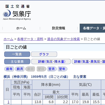
ホーム
防災情報
各種データ・
ホーム
>
各種データ・資料
>
過去の気象データ検索
>
日ごとの値
日ごとの値
横浜（神奈川県) 1959年5月（日ごとの値） 主な要素
気圧(hPa)
降水量(mm)
気温(℃)
現地
海面
日
最大
平均
平均
合計
平均
最高
最低
1時間
10分間
1
13.8
6.8
2.2
17.0
19.8
15.5