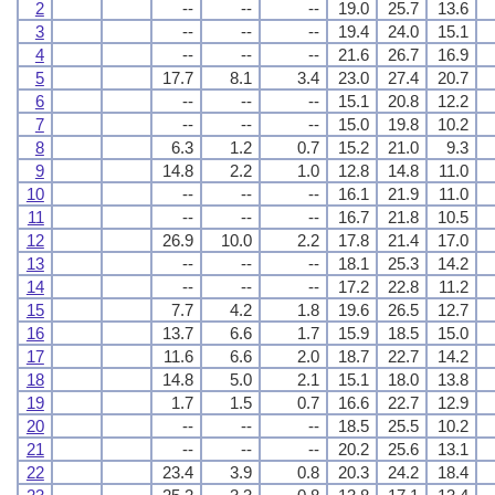
2
--
--
--
19.0
25.7
13.6
3
--
--
--
19.4
24.0
15.1
4
--
--
--
21.6
26.7
16.9
5
17.7
8.1
3.4
23.0
27.4
20.7
6
--
--
--
15.1
20.8
12.2
7
--
--
--
15.0
19.8
10.2
8
6.3
1.2
0.7
15.2
21.0
9.3
9
14.8
2.2
1.0
12.8
14.8
11.0
10
--
--
--
16.1
21.9
11.0
11
--
--
--
16.7
21.8
10.5
12
26.9
10.0
2.2
17.8
21.4
17.0
13
--
--
--
18.1
25.3
14.2
14
--
--
--
17.2
22.8
11.2
15
7.7
4.2
1.8
19.6
26.5
12.7
16
13.7
6.6
1.7
15.9
18.5
15.0
17
11.6
6.6
2.0
18.7
22.7
14.2
18
14.8
5.0
2.1
15.1
18.0
13.8
19
1.7
1.5
0.7
16.6
22.7
12.9
20
--
--
--
18.5
25.5
10.2
21
--
--
--
20.2
25.6
13.1
22
23.4
3.9
0.8
20.3
24.2
18.4