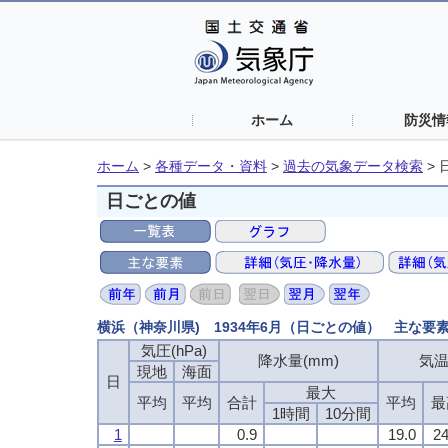
ホーム
防災情
ホーム
>
各種データ・資料
>
過去の気象データ検索
>
日ごとの値
横浜（神奈川県) 1934年6月（日ごとの値） 主な要
気圧(hPa)
気圧(hPa)
気圧(hPa)
気圧(hPa)
降水量(mm)
降水量(mm)
降水量(mm)
降水量(mm)
気温
気温
気温
気温
現地
現地
現地
現地
海面
海面
海面
海面
日
日
日
日
最大
最大
最大
最大
平均
平均
平均
平均
平均
平均
平均
平均
合計
合計
合計
合計
平均
平均
平均
平均
最
最
最
最
1時間
1時間
1時間
1時間
10分間
10分間
10分間
10分間
1
1
1
1
0.9
0.9
0.9
0.9
19.0
19.0
19.0
19.0
24
24
24
24