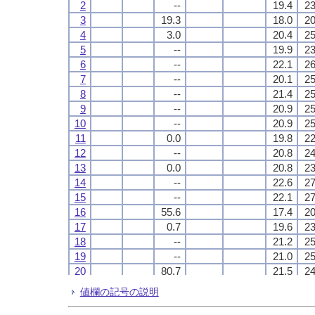
2
2
2
2
--
--
--
--
19.4
19.4
19.4
19.4
23
23
23
23
3
3
3
3
19.3
19.3
19.3
19.3
18.0
18.0
18.0
18.0
20
20
20
20
4
4
4
4
3.0
3.0
3.0
3.0
20.4
20.4
20.4
20.4
25
25
25
25
5
5
5
5
--
--
--
--
19.9
19.9
19.9
19.9
23
23
23
23
6
6
6
6
--
--
--
--
22.1
22.1
22.1
22.1
26
26
26
26
7
7
7
7
--
--
--
--
20.1
20.1
20.1
20.1
25
25
25
25
8
8
8
8
--
--
--
--
21.4
21.4
21.4
21.4
25
25
25
25
9
9
9
9
--
--
--
--
20.9
20.9
20.9
20.9
25
25
25
25
10
10
10
10
--
--
--
--
20.9
20.9
20.9
20.9
25
25
25
25
11
11
11
11
0.0
0.0
0.0
0.0
19.8
19.8
19.8
19.8
22
22
22
22
12
12
12
12
--
--
--
--
20.8
20.8
20.8
20.8
24
24
24
24
13
13
13
13
0.0
0.0
0.0
0.0
20.8
20.8
20.8
20.8
23
23
23
23
14
14
14
14
--
--
--
--
22.6
22.6
22.6
22.6
27
27
27
27
15
15
15
15
--
--
--
--
22.1
22.1
22.1
22.1
27
27
27
27
16
16
16
16
55.6
55.6
55.6
55.6
17.4
17.4
17.4
17.4
20
20
20
20
17
17
17
17
0.7
0.7
0.7
0.7
19.6
19.6
19.6
19.6
23
23
23
23
18
18
18
18
--
--
--
--
21.2
21.2
21.2
21.2
25
25
25
25
19
19
19
19
--
--
--
--
21.0
21.0
21.0
21.0
25
25
25
25
20
20
20
20
80.7
80.7
80.7
80.7
21.5
21.5
21.5
21.5
24
24
24
24
21
21
21
21
6.3
6.3
6.3
6.3
23.3
23.3
23.3
23.3
25
25
25
25
値欄の記号の説明
22
22
22
22
0.6
0.6
0.6
0.6
20.4
20.4
20.4
20.4
23
23
23
23