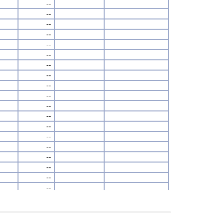
--
--
--
--
--
--
--
--
--
--
--
--
--
--
--
--
--
--
--
--
--
--
--
--
--
--
--
--
--
--
--
--
--
--
--
--
--
--
--
--
--
--
--
--
--
--
--
--
--
--
--
--
--
--
--
--
--
--
--
--
--
--
--
--
--
--
--
--
--
--
--
--
--
--
--
--
--
--
--
--
--
--
--
--