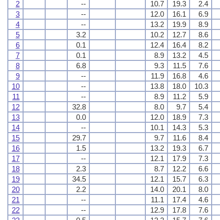
2
--
10.7
19.3
2.4
3
--
12.0
16.1
6.9
4
--
13.2
19.9
8.9
5
3.2
10.2
12.7
8.6
6
0.1
12.4
16.4
8.2
7
0.1
8.9
13.2
4.5
8
6.8
9.3
11.5
7.6
9
--
11.9
16.8
4.6
10
--
13.8
18.0
10.3
11
--
8.9
11.2
5.9
12
32.8
8.0
9.7
5.4
13
0.0
12.0
18.9
7.3
14
--
10.1
14.3
5.3
15
29.7
9.7
11.6
8.4
16
1.5
13.2
19.3
6.7
17
--
12.1
17.9
7.3
18
2.3
8.7
12.2
6.6
19
34.5
12.1
15.7
6.3
20
2.2
14.0
20.1
8.0
21
--
11.1
17.4
4.6
22
--
12.9
17.8
7.6