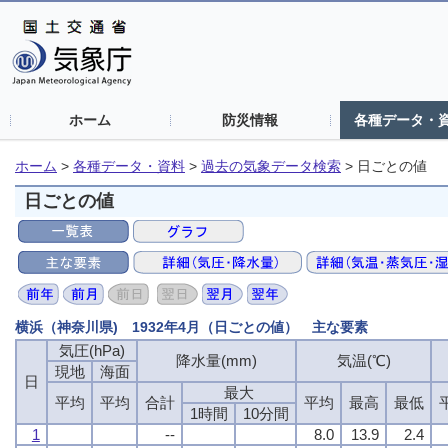
ホーム
防災情報
各種データ・
ホーム
>
各種データ・資料
>
過去の気象データ検索
>
日ごとの値
日ごとの値
横浜（神奈川県) 1932年4月（日ごとの値） 主な要素
気圧(hPa)
降水量(mm)
気温(℃)
現地
海面
日
最大
平均
平均
合計
平均
最高
最低
1時間
10分間
1
--
8.0
13.9
2.4