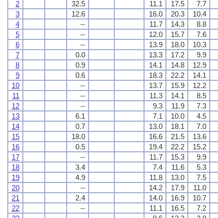
2
32.5
11.1
17.5
7.7
3
12.6
16.0
20.3
10.4
4
--
11.7
14.3
8.8
5
--
12.0
15.7
7.6
6
--
13.9
18.0
10.3
7
0.0
13.3
17.2
9.9
8
0.9
14.1
14.8
12.9
9
0.6
18.3
22.2
14.1
10
--
13.7
15.9
12.2
11
--
11.3
14.1
8.5
12
--
9.3
11.9
7.3
13
6.1
7.1
10.0
4.5
14
0.7
13.0
18.1
7.0
15
18.0
16.6
21.5
13.6
16
0.5
19.4
22.2
15.2
17
--
11.7
15.3
9.9
18
3.4
7.4
11.6
5.3
19
4.9
11.8
13.0
7.5
20
--
14.2
17.9
11.0
21
2.4
14.0
16.9
10.7
22
--
11.1
16.5
7.2