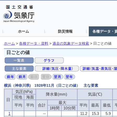
ホーム
防災情報
各種データ・
ホーム
>
各種データ・資料
>
過去の気象データ検索
>
日ごとの値
日ごとの値
横浜（神奈川県) 1928年11月（日ごとの値） 主な要素
気圧(hPa)
降水量(mm)
気温(℃)
現地
海面
日
最大
平均
平均
合計
平均
最高
最低
1時間
10分間
1
--
11.2
15.3
5.9