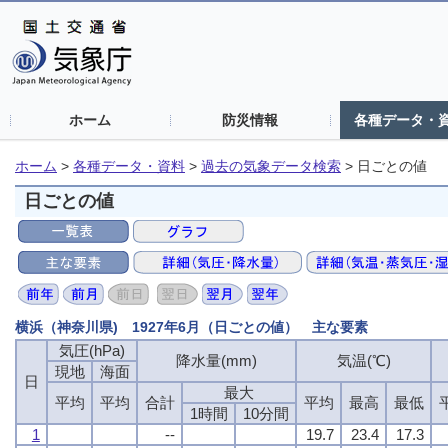
ホーム
防災情報
各種データ・
ホーム
>
各種データ・資料
>
過去の気象データ検索
>
日ごとの値
日ごとの値
横浜（神奈川県) 1927年6月（日ごとの値） 主な要素
気圧(hPa)
降水量(mm)
気温(℃)
現地
海面
日
最大
平均
平均
合計
平均
最高
最低
1時間
10分間
1
--
19.7
23.4
17.3