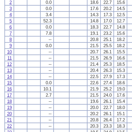
2
0.0
18.6
22.7
15.6
3
0.0
17.6
20.2
14.5
4
3.4
14.3
17.3
12.5
5
52.3
14.8
17.0
12.7
6
0.0
18.3
22.7
14.8
7
7.8
19.1
23.2
15.6
8
--
20.8
25.1
18.2
9
0.0
21.5
25.5
18.2
10
--
20.7
26.1
15.5
11
--
21.5
26.9
16.6
12
--
21.4
25.3
18.5
13
--
20.4
26.3
15.3
14
--
22.5
27.9
17.3
15
0.0
22.6
27.4
18.6
16
10.1
21.9
25.2
19.0
17
2.7
21.5
24.0
17.6
18
--
19.6
26.1
15.4
19
--
20.0
22.7
18.0
20
--
20.2
26.1
15.1
21
--
20.8
26.4
17.2
22
--
20.3
23.3
18.3