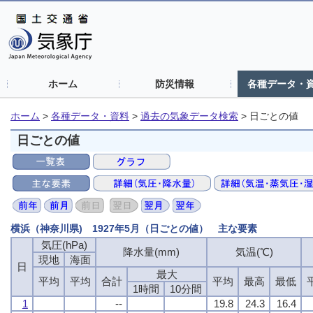
ホーム
防災情報
各種データ・
ホーム
>
各種データ・資料
>
過去の気象データ検索
>
日ごとの値
日ごとの値
横浜（神奈川県) 1927年5月（日ごとの値） 主な要素
気圧(hPa)
降水量(mm)
気温(℃)
現地
海面
日
最大
平均
平均
合計
平均
最高
最低
1時間
10分間
1
--
19.8
24.3
16.4