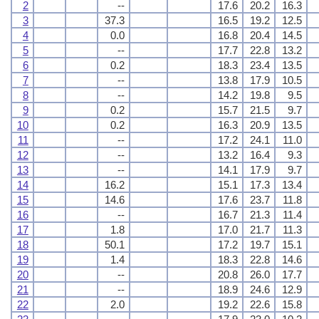
2
--
17.6
20.2
16.3
3
37.3
16.5
19.2
12.5
4
0.0
16.8
20.4
14.5
5
--
17.7
22.8
13.2
6
0.2
18.3
23.4
13.5
7
--
13.8
17.9
10.5
8
--
14.2
19.8
9.5
9
0.2
15.7
21.5
9.7
10
0.2
16.3
20.9
13.5
11
--
17.2
24.1
11.0
12
--
13.2
16.4
9.3
13
--
14.1
17.9
9.7
14
16.2
15.1
17.3
13.4
15
14.6
17.6
23.7
11.8
16
--
16.7
21.3
11.4
17
1.8
17.0
21.7
11.3
18
50.1
17.2
19.7
15.1
19
1.4
18.3
22.8
14.6
20
--
20.8
26.0
17.7
21
--
18.9
24.6
12.9
22
2.0
19.2
22.6
15.8