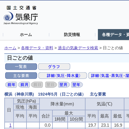
ホーム
防災情報
各種データ・
ホーム
>
各種データ・資料
>
過去の気象データ検索
>
日ごとの値
日ごとの値
横浜（神奈川県) 1924年5月（日ごとの値） 主な要素
気圧(hPa)
気圧(hPa)
気圧(hPa)
気圧(hPa)
降水量(mm)
降水量(mm)
降水量(mm)
降水量(mm)
気温(℃)
気温(℃)
気温(℃)
気温(℃)
現地
現地
現地
現地
海面
海面
海面
海面
日
日
日
日
最大
最大
最大
最大
平均
平均
平均
平均
平均
平均
平均
平均
合計
合計
合計
合計
平均
平均
平均
平均
最高
最高
最高
最高
最低
最低
最低
最低
1時間
1時間
1時間
1時間
10分間
10分間
10分間
10分間
1
1
1
1
0.0
0.0
0.0
0.0
19.7
19.7
19.7
19.7
23.1
23.1
23.1
23.1
16.9
16.9
16.9
16.9