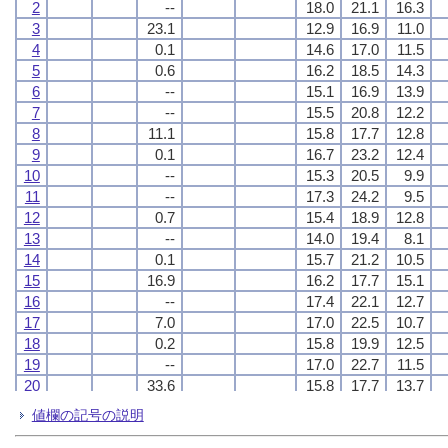
2
2
2
2
--
--
--
--
18.0
18.0
18.0
18.0
21.1
21.1
21.1
21.1
16.3
16.3
16.3
16.3
3
3
3
3
23.1
23.1
23.1
23.1
12.9
12.9
12.9
12.9
16.9
16.9
16.9
16.9
11.0
11.0
11.0
11.0
4
4
4
4
0.1
0.1
0.1
0.1
14.6
14.6
14.6
14.6
17.0
17.0
17.0
17.0
11.5
11.5
11.5
11.5
5
5
5
5
0.6
0.6
0.6
0.6
16.2
16.2
16.2
16.2
18.5
18.5
18.5
18.5
14.3
14.3
14.3
14.3
6
6
6
6
--
--
--
--
15.1
15.1
15.1
15.1
16.9
16.9
16.9
16.9
13.9
13.9
13.9
13.9
7
7
7
7
--
--
--
--
15.5
15.5
15.5
15.5
20.8
20.8
20.8
20.8
12.2
12.2
12.2
12.2
8
8
8
8
11.1
11.1
11.1
11.1
15.8
15.8
15.8
15.8
17.7
17.7
17.7
17.7
12.8
12.8
12.8
12.8
9
9
9
9
0.1
0.1
0.1
0.1
16.7
16.7
16.7
16.7
23.2
23.2
23.2
23.2
12.4
12.4
12.4
12.4
10
10
10
10
--
--
--
--
15.3
15.3
15.3
15.3
20.5
20.5
20.5
20.5
9.9
9.9
9.9
9.9
11
11
11
11
--
--
--
--
17.3
17.3
17.3
17.3
24.2
24.2
24.2
24.2
9.5
9.5
9.5
9.5
12
12
12
12
0.7
0.7
0.7
0.7
15.4
15.4
15.4
15.4
18.9
18.9
18.9
18.9
12.8
12.8
12.8
12.8
13
13
13
13
--
--
--
--
14.0
14.0
14.0
14.0
19.4
19.4
19.4
19.4
8.1
8.1
8.1
8.1
14
14
14
14
0.1
0.1
0.1
0.1
15.7
15.7
15.7
15.7
21.2
21.2
21.2
21.2
10.5
10.5
10.5
10.5
15
15
15
15
16.9
16.9
16.9
16.9
16.2
16.2
16.2
16.2
17.7
17.7
17.7
17.7
15.1
15.1
15.1
15.1
16
16
16
16
--
--
--
--
17.4
17.4
17.4
17.4
22.1
22.1
22.1
22.1
12.7
12.7
12.7
12.7
17
17
17
17
7.0
7.0
7.0
7.0
17.0
17.0
17.0
17.0
22.5
22.5
22.5
22.5
10.7
10.7
10.7
10.7
18
18
18
18
0.2
0.2
0.2
0.2
15.8
15.8
15.8
15.8
19.9
19.9
19.9
19.9
12.5
12.5
12.5
12.5
19
19
19
19
--
--
--
--
17.0
17.0
17.0
17.0
22.7
22.7
22.7
22.7
11.5
11.5
11.5
11.5
20
20
20
20
33.6
33.6
33.6
33.6
15.8
15.8
15.8
15.8
17.7
17.7
17.7
17.7
13.7
13.7
13.7
13.7
21
21
21
21
14.5
14.5
14.5
14.5
15.9
15.9
15.9
15.9
19.1
19.1
19.1
19.1
12.7
12.7
12.7
12.7
値欄の記号の説明
22
22
22
22
4.1
4.1
4.1
4.1
16.4
16.4
16.4
16.4
21.1
21.1
21.1
21.1
13.7
13.7
13.7
13.7