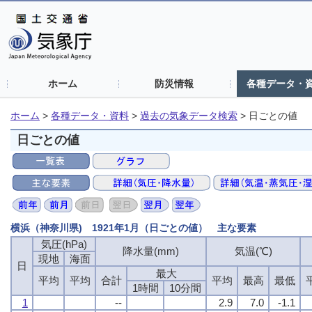
ホーム
防災情報
各種データ・
ホーム
>
各種データ・資料
>
過去の気象データ検索
>
日ごとの値
日ごとの値
横浜（神奈川県) 1921年1月（日ごとの値） 主な要素
気圧(hPa)
降水量(mm)
気温(℃)
現地
海面
日
最大
平均
平均
合計
平均
最高
最低
1時間
10分間
1
--
2.9
7.0
-1.1