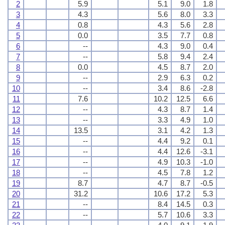
2
5.9
5.1
9.0
1.8
3
4.3
5.6
8.0
3.3
4
0.8
4.3
5.6
2.8
5
0.0
3.5
7.7
0.8
6
--
4.3
9.0
0.4
7
--
5.8
9.4
2.4
8
0.0
4.5
8.7
2.0
9
--
2.9
6.3
0.2
10
--
3.4
8.6
-2.8
11
7.6
10.2
12.5
6.6
12
--
4.3
8.7
1.4
13
--
3.3
4.9
1.0
14
13.5
3.1
4.2
1.3
15
--
4.4
9.2
0.1
16
--
4.4
12.6
-3.1
17
--
4.9
10.3
-1.0
18
--
4.5
7.8
1.2
19
8.7
4.7
8.7
-0.5
20
31.2
10.6
17.2
5.3
21
--
8.4
14.5
0.3
22
--
5.7
10.6
3.3