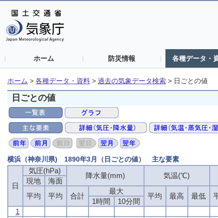
ホーム
防災情報
各種データ・
ホーム
>
各種データ・資料
>
過去の気象データ検索
>
日ごとの値
日ごとの値
横浜（神奈川県) 1890年3月（日ごとの値） 主な要素
気圧(hPa)
気圧(hPa)
気圧(hPa)
気圧(hPa)
降水量(mm)
降水量(mm)
降水量(mm)
降水量(mm)
気温(℃)
気温(℃)
気温(℃)
気温(℃)
現地
現地
現地
現地
海面
海面
海面
海面
日
日
日
日
最大
最大
最大
最大
平均
平均
平均
平均
平均
平均
平均
平均
合計
合計
合計
合計
平均
平均
平均
平均
最高
最高
最高
最高
最低
最低
最低
最低
1時間
1時間
1時間
1時間
10分間
10分間
10分間
10分間
1
1
1
1