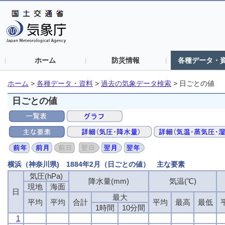
ホーム
防災情報
各種データ・
ホーム
>
各種データ・資料
>
過去の気象データ検索
>
日ごとの値
日ごとの値
横浜（神奈川県) 1884年2月（日ごとの値） 主な要素
気圧(hPa)
降水量(mm)
気温(℃)
現地
海面
日
最大
平均
平均
合計
平均
最高
最低
1時間
10分間
1