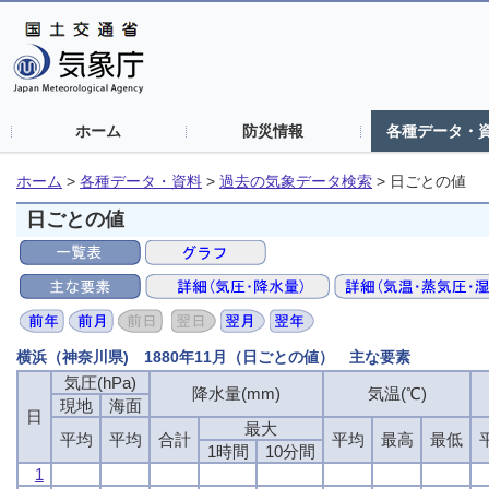
ホーム
防災情報
各種データ・
ホーム
>
各種データ・資料
>
過去の気象データ検索
>
日ごとの値
日ごとの値
横浜（神奈川県) 1880年11月（日ごとの値） 主な要素
気圧(hPa)
降水量(mm)
気温(℃)
現地
海面
日
最大
平均
平均
合計
平均
最高
最低
1時間
10分間
1