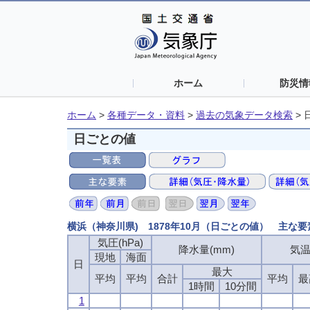
ホーム
防災情
ホーム
>
各種データ・資料
>
過去の気象データ検索
>
日ごとの値
横浜（神奈川県) 1878年10月（日ごとの値） 主な要
気圧(hPa)
降水量(mm)
気温
現地
海面
日
最大
平均
平均
合計
平均
最
1時間
10分間
1