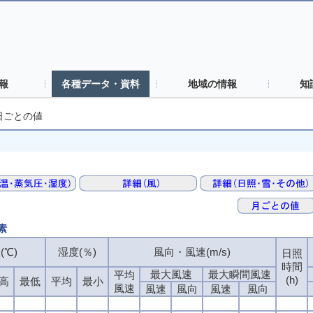
報
各種データ・資料
地域の情報
知
日ごとの値
素
(℃)
湿度(％)
風向・風速(m/s)
日照
時間
最大風速
最大瞬間風速
平均
(h)
高
最低
平均
最小
風速
風速
風向
風速
風向