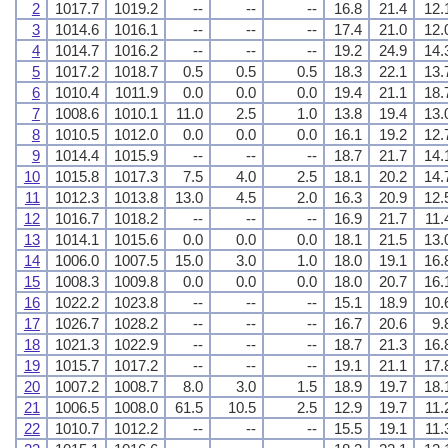
2
1017.7
1019.2
--
--
--
16.8
21.4
12.
3
1014.6
1016.1
--
--
--
17.4
21.0
12.
4
1014.7
1016.2
--
--
--
19.2
24.9
14.
5
1017.2
1018.7
0.5
0.5
0.5
18.3
22.1
13.
6
1010.4
1011.9
0.0
0.0
0.0
19.4
21.1
18.
7
1008.6
1010.1
11.0
2.5
1.0
13.8
19.4
13.
8
1010.5
1012.0
0.0
0.0
0.0
16.1
19.2
12.
9
1014.4
1015.9
--
--
--
18.7
21.7
14.
10
1015.8
1017.3
7.5
4.0
2.5
18.1
20.2
14.
11
1012.3
1013.8
13.0
4.5
2.0
16.3
20.9
12.
12
1016.7
1018.2
--
--
--
16.9
21.7
11.
13
1014.1
1015.6
0.0
0.0
0.0
18.1
21.5
13.
14
1006.0
1007.5
15.0
3.0
1.0
18.0
19.1
16.
15
1008.3
1009.8
0.0
0.0
0.0
18.0
20.7
16.
16
1022.2
1023.8
--
--
--
15.1
18.9
10.
17
1026.7
1028.2
--
--
--
16.7
20.6
9.
18
1021.3
1022.9
--
--
--
18.7
21.3
16.
19
1015.7
1017.2
--
--
--
19.1
21.1
17.
20
1007.2
1008.7
8.0
3.0
1.5
18.9
19.7
18.
21
1006.5
1008.0
61.5
10.5
2.5
12.9
19.7
11.
22
1010.7
1012.2
--
--
--
15.5
19.1
11.