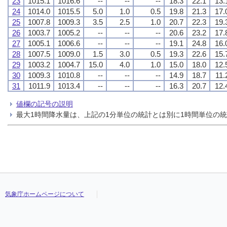
23
1015.1
1016.6
--
--
--
18.3
22.1
13.
24
1014.0
1015.5
5.0
1.0
0.5
19.8
21.3
17.
25
1007.8
1009.3
3.5
2.5
1.0
20.7
22.3
19.
26
1003.7
1005.2
--
--
--
20.6
23.2
17.
27
1005.1
1006.6
--
--
--
19.1
24.8
16.
28
1007.5
1009.0
1.5
3.0
0.5
19.3
22.6
15.
29
1003.2
1004.7
15.0
4.0
1.0
15.0
18.0
12.
30
1009.3
1010.8
--
--
--
14.9
18.7
11.
31
1011.9
1013.4
--
--
--
16.3
20.7
12.
値欄の記号の説明
最大1時間降水量は、上記の1分単位の統計とは別に1時間単位の
気象庁ホームページについて