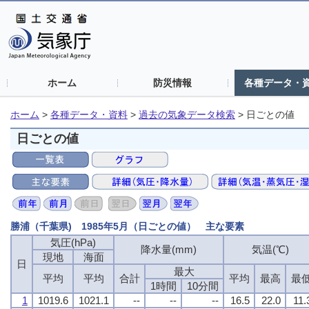
ホーム
防災情報
各種データ・
ホーム
>
各種データ・資料
>
過去の気象データ検索
>
日ごとの値
日ごとの値
勝浦（千葉県) 1985年5月（日ごとの値） 主な要素
気圧(hPa)
降水量(mm)
気温(℃)
現地
海面
日
最大
平均
平均
合計
平均
最高
最
1時間
10分間
1
1019.6
1021.1
--
--
--
16.5
22.0
11.