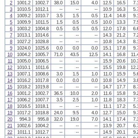
2
1001.2
1002.7
38.0
15.0
4.0
12.5
16.5
7.
3
1010.5
1012.1
--
--
--
10.9
16.3
5.
4
1009.2
1010.7
3.5
1.5
0.5
11.4
14.8
9.
5
1009.9
1011.5
1.5
0.5
0.5
10.0
13.3
7.
6
1003.2
1004.8
0.5
0.5
0.5
12.0
17.8
6.
7
1013.1
1014.6
--
--
--
14.3
21.2
7.
8
1027.2
1028.8
--
--
--
10.8
14.3
8.
9
1024.0
1025.6
0.0
0.0
0.0
15.1
17.8
9.
10
1004.2
1005.7
71.0
43.5
12.5
14.1
16.8
11.
11
1005.0
1006.5
--
--
--
15.9
20.6
10.
12
1010.1
1011.6
--
--
--
15.5
19.8
12.
13
1007.1
1008.6
3.0
1.5
1.0
11.0
15.9
5.
14
1016.2
1017.8
0.0
0.0
0.0
10.8
14.9
3.
15
1018.2
1019.8
--
--
--
14.7
17.7
8.
16
1001.2
1002.7
36.5
10.0
2.0
11.6
15.8
9.
17
1006.2
1007.7
3.5
2.5
1.0
11.8
18.3
7.
18
1016.5
1018.1
--
--
--
11.1
17.2
5.
19
1017.2
1018.8
24.0
9.5
4.0
12.7
15.0
9.
20
994.3
995.8
32.0
19.0
7.0
14.1
17.4
7.
21
1002.6
1004.2
--
--
--
13.9
20.7
6.
22
1011.1
1012.7
--
--
--
14.9
20.1
9.