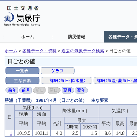
ホーム
防災情報
各種データ・
ホーム
>
各種データ・資料
>
過去の気象データ検索
>
日ごとの値
日ごとの値
勝浦（千葉県) 1981年4月（日ごとの値） 主な要素
気圧(hPa)
降水量(mm)
気温(℃)
現地
海面
日
最大
平均
平均
合計
平均
最高
最
1時間
10分間
1
1019.5
1021.1
4.0
2.5
1.5
8.6
14.8
2.