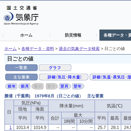
ホーム
防災情報
各種データ・
ホーム
>
各種データ・資料
>
過去の気象データ検索
>
日ごとの値
日ごとの値
勝浦（千葉県) 1979年8月（日ごとの値） 主な要素
気圧(hPa)
降水量(mm)
気温(℃)
現地
海面
日
最大
平均
平均
合計
平均
最高
最
1時間
10分間
1
1013.4
1014.9
--
--
--
25.7
28.1
24.