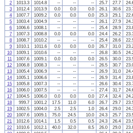
2
1013.3
1014.8
--
--
--
25.7
27.7
24.
3
1012.4
1013.9
0.0
0.0
0.0
26.1
30.6
23.
4
1007.7
1009.2
0.0
0.0
0.0
25.3
29.1
22.
5
1003.4
1004.9
--
--
--
26.1
27.9
24.
6
1006.6
1008.1
--
--
--
25.4
28.9
23.
7
1007.3
1008.8
0.0
0.0
0.0
24.4
26.2
23.
8
1008.7
1010.2
--
--
--
25.4
28.6
22.
9
1010.1
1011.6
0.0
0.0
0.0
26.7
31.0
23.
10
1009.1
1010.6
--
--
--
26.8
30.5
24.
11
1007.6
1009.1
0.0
0.0
0.0
26.5
30.0
23.
12
1006.8
1008.3
--
--
--
26.5
30.7
23.
13
1005.4
1006.9
--
--
--
26.9
31.0
24.
14
1005.1
1006.6
--
--
--
26.9
31.4
23.
15
1005.8
1007.3
--
--
--
26.6
30.4
23.
16
1006.0
1007.5
--
--
--
27.4
31.7
24.
17
1004.5
1006.0
0.0
0.0
0.0
27.4
32.4
24.
18
999.7
1001.2
17.5
11.0
6.0
26.7
29.7
23.
19
1002.5
1004.0
2.5
2.5
1.0
26.4
29.0
24.
20
1007.6
1009.1
75.0
24.5
10.0
24.3
25.7
23.
21
1012.6
1014.1
1.5
0.5
0.5
24.3
26.4
23.
22
1010.6
1012.1
40.0
32.0
8.5
26.0
29.0
23.