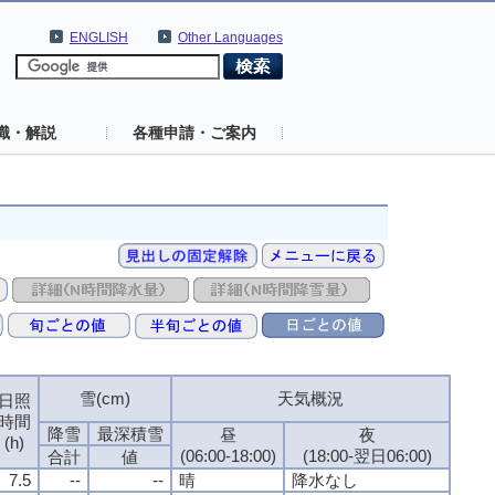
ENGLISH
Other Languages
識・解説
各種申請・ご案内
雪(cm)
雪(cm)
雪(cm)
雪(cm)
天気概況
天気概況
天気概況
天気概況
日照
日照
日照
日照
時間
時間
時間
時間
降雪
降雪
降雪
降雪
最深積雪
最深積雪
最深積雪
最深積雪
昼
昼
昼
昼
夜
夜
夜
夜
(h)
(h)
(h)
(h)
(06:00-18:00)
(06:00-18:00)
(06:00-18:00)
(06:00-18:00)
(18:00-翌日06:00)
(18:00-翌日06:00)
(18:00-翌日06:00)
(18:00-翌日06:00)
合計
合計
合計
合計
値
値
値
値
7.5
7.5
7.5
7.5
--
--
--
--
--
--
--
--
晴
晴
晴
晴
降水なし
降水なし
降水なし
降水なし