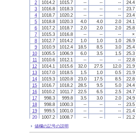
2
2
2
2
1014.2
1014.2
1014.2
1014.2
1015.7
1015.7
1015.7
1015.7
--
--
--
--
--
--
--
--
--
--
--
--
24.4
24.4
24.4
24.4
3
3
3
3
1016.8
1016.8
1016.8
1016.8
1018.3
1018.3
1018.3
1018.3
--
--
--
--
--
--
--
--
--
--
--
--
23.7
23.7
23.7
23.7
4
4
4
4
1018.7
1018.7
1018.7
1018.7
1020.2
1020.2
1020.2
1020.2
--
--
--
--
--
--
--
--
--
--
--
--
23.4
23.4
23.4
23.4
5
5
5
5
1018.8
1018.8
1018.8
1018.8
1020.3
1020.3
1020.3
1020.3
4.0
4.0
4.0
4.0
4.0
4.0
4.0
4.0
2.0
2.0
2.0
2.0
24.1
24.1
24.1
24.1
6
6
6
6
1017.2
1017.2
1017.2
1017.2
1018.7
1018.7
1018.7
1018.7
2.0
2.0
2.0
2.0
2.0
2.0
2.0
2.0
2.0
2.0
2.0
2.0
25.8
25.8
25.8
25.8
7
7
7
7
1015.3
1015.3
1015.3
1015.3
1016.8
1016.8
1016.8
1016.8
--
--
--
--
--
--
--
--
--
--
--
--
×
×
×
×
8
8
8
8
1012.7
1012.7
1012.7
1012.7
1014.2
1014.2
1014.2
1014.2
1.0
1.0
1.0
1.0
1.0
1.0
1.0
1.0
1.0
1.0
1.0
1.0
26.9
26.9
26.9
26.9
9
9
9
9
1010.9
1010.9
1010.9
1010.9
1012.4
1012.4
1012.4
1012.4
18.5
18.5
18.5
18.5
8.5
8.5
8.5
8.5
3.0
3.0
3.0
3.0
25.4
25.4
25.4
25.4
10
10
10
10
1005.5
1005.5
1005.5
1005.5
1006.9
1006.9
1006.9
1006.9
6.0
6.0
6.0
6.0
3.5
3.5
3.5
3.5
1.5
1.5
1.5
1.5
25.3
25.3
25.3
25.3
11
11
11
11
1010.6
1010.6
1010.6
1010.6
1012.1
1012.1
1012.1
1012.1
--
--
--
--
--
--
--
--
--
--
--
--
22.8
22.8
22.8
22.8
12
12
12
12
1014.1
1014.1
1014.1
1014.1
1015.6
1015.6
1015.6
1015.6
32.0
32.0
32.0
32.0
27.5
27.5
27.5
27.5
12.0
12.0
12.0
12.0
21.9
21.9
21.9
21.9
13
13
13
13
1017.0
1017.0
1017.0
1017.0
1018.5
1018.5
1018.5
1018.5
1.5
1.5
1.5
1.5
1.0
1.0
1.0
1.0
0.5
0.5
0.5
0.5
21.9
21.9
21.9
21.9
14
14
14
14
1019.3
1019.3
1019.3
1019.3
1020.8
1020.8
1020.8
1020.8
23.0
23.0
23.0
23.0
17.5
17.5
17.5
17.5
8.5
8.5
8.5
8.5
22.8
22.8
22.8
22.8
15
15
15
15
1016.7
1016.7
1016.7
1016.7
1018.2
1018.2
1018.2
1018.2
28.5
28.5
28.5
28.5
9.5
9.5
9.5
9.5
5.0
5.0
5.0
5.0
24.4
24.4
24.4
24.4
16
16
16
16
1010.2
1010.2
1010.2
1010.2
1011.7
1011.7
1011.7
1011.7
22.5
22.5
22.5
22.5
6.5
6.5
6.5
6.5
2.5
2.5
2.5
2.5
24.7
24.7
24.7
24.7
17
17
17
17
998.3
998.3
998.3
998.3
999.8
999.8
999.8
999.8
3.5
3.5
3.5
3.5
3.0
3.0
3.0
3.0
2.0
2.0
2.0
2.0
24.9
24.9
24.9
24.9
18
18
18
18
998.8
998.8
998.8
998.8
1000.3
1000.3
1000.3
1000.3
--
--
--
--
--
--
--
--
--
--
--
--
23.5
23.5
23.5
23.5
19
19
19
19
999.5
999.5
999.5
999.5
1001.0
1001.0
1001.0
1001.0
--
--
--
--
--
--
--
--
--
--
--
--
21.4
21.4
21.4
21.4
20
20
20
20
1007.2
1007.2
1007.2
1007.2
1008.7
1008.7
1008.7
1008.7
--
--
--
--
--
--
--
--
--
--
--
--
21.2
21.2
21.2
21.2
21
21
21
21
1015.0
1015.0
1015.0
1015.0
1016.5
1016.5
1016.5
1016.5
--
--
--
--
--
--
--
--
--
--
--
--
20.9
20.9
20.9
20.9
値欄の記号の説明
22
22
22
22
1015.9
1015.9
1015.9
1015.9
1017.4
1017.4
1017.4
1017.4
--
--
--
--
--
--
--
--
--
--
--
--
22.2
22.2
22.2
22.2