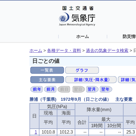
ホーム
防災情
ホーム
>
各種データ・資料
>
過去の気象データ検索
>
日ごとの値
勝浦（千葉県) 1972年9月（日ごとの値） 主な要素
気圧(hPa)
気圧(hPa)
気圧(hPa)
気圧(hPa)
降水量(mm)
降水量(mm)
降水量(mm)
降水量(mm)
現地
現地
現地
現地
海面
海面
海面
海面
日
日
日
日
最大
最大
最大
最大
平均
平均
平均
平均
平均
平均
平均
平均
合計
合計
合計
合計
平均
平均
平均
平均
1時間
1時間
1時間
1時間
10分間
10分間
10分間
10分間
1
1
1
1
1010.8
1010.8
1010.8
1010.8
1012.3
1012.3
1012.3
1012.3
--
--
--
--
--
--
--
--
--
--
--
--
25.3
25.3
25.3
25.3