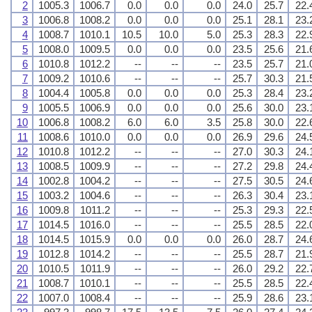
2
1005.3
1006.7
0.0
0.0
0.0
24.0
25.7
22.
3
1006.8
1008.2
0.0
0.0
0.0
25.1
28.1
23.
4
1008.7
1010.1
10.5
10.0
5.0
25.3
28.3
22.
5
1008.0
1009.5
0.0
0.0
0.0
23.5
25.6
21.
6
1010.8
1012.2
--
--
--
23.5
25.7
21.
7
1009.2
1010.6
--
--
--
25.7
30.3
21.
8
1004.4
1005.8
0.0
0.0
0.0
25.3
28.4
23.
9
1005.5
1006.9
0.0
0.0
0.0
25.6
30.0
23.
10
1006.8
1008.2
6.0
6.0
3.5
25.8
30.0
22.
11
1008.6
1010.0
0.0
0.0
0.0
26.9
29.6
24.
12
1010.8
1012.2
--
--
--
27.0
30.3
24.
13
1008.5
1009.9
--
--
--
27.2
29.8
24.
14
1002.8
1004.2
--
--
--
27.5
30.5
24.
15
1003.2
1004.6
--
--
--
26.3
30.4
23.
16
1009.8
1011.2
--
--
--
25.3
29.3
22.
17
1014.5
1016.0
--
--
--
25.5
28.5
22.
18
1014.5
1015.9
0.0
0.0
0.0
26.0
28.7
24.
19
1012.8
1014.2
--
--
--
25.5
28.7
21.
20
1010.5
1011.9
--
--
--
26.0
29.2
22.
21
1008.7
1010.1
--
--
--
25.5
28.5
22.
22
1007.0
1008.4
--
--
--
25.9
28.6
23.