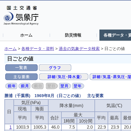
ホーム
防災情報
各種データ・
ホーム
>
各種データ・資料
>
過去の気象データ検索
>
日ごとの値
日ごとの値
勝浦（千葉県) 1969年8月（日ごとの値） 主な要素
気圧(hPa)
降水量(mm)
気温(℃)
現地
海面
日
最大
平均
平均
合計
平均
最高
最
1時間
10分間
1
1003.9
1005.3
46.0
7.5
2.0
22.9
23.9
20.