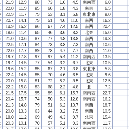
1
21.9
12.9
88
73
1.6
4.5
南南西
6.0
1
22.0
11.9
85
66
1.8
4.3
南東
6.5
0
22.9
11.7
79
53
3.1
5.8
東北東
8.0
0
20.7
14.1
79
51
4.6
11.0
南西
16.2
7
19.9
15.2
86
67
7.4
12.5
南西
20.4
8
18.6
11.4
65
46
3.6
8.2
北東
15.0
5
21.0
10.6
87
77
4.8
13.8
南西
19.3
7
22.5
17.1
84
73
3.8
7.3
南西
10.6
2
22.0
17.7
89
78
4.7
7.7
南西
11.0
8
19.7
17.8
97
97
5.4
11.2
南南西
13.5
1
19.4
14.5
77
54
3.2
6.7
北東
10.5
1
19.6
15.2
85
67
2.1
3.8
東北東
5.8
9
22.4
14.5
85
70
4.6
6.5
北東
9.6
4
20.0
15.8
81
72
5.3
8.5
北東
12.5
0
22.2
15.8
83
68
2.2
4.8
北
7.2
4
21.5
17.5
95
89
6.1
15.7
南南西
22.7
4
20.4
15.7
74
50
5.3
12.8
南南西
16.2
0
21.3
14.8
79
51
6.2
13.7
南西
18.7
5
20.0
13.3
63
44
3.2
7.5
南西
10.5
0
18.0
11.2
69
49
4.3
9.7
北東
15.4
2
20.3
10.1
70
57
5.1
9.3
南南西
11.7