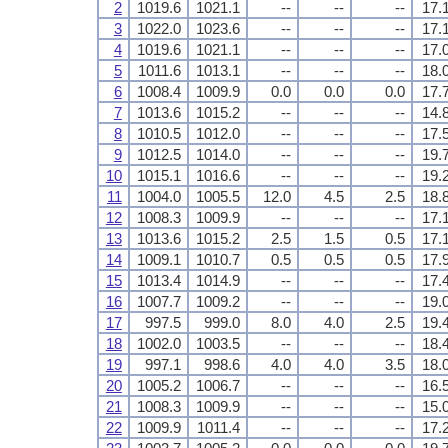
2
1019.6
1021.1
--
--
--
17.
3
1022.0
1023.6
--
--
--
17.
4
1019.6
1021.1
--
--
--
17.
5
1011.6
1013.1
--
--
--
18.
6
1008.4
1009.9
0.0
0.0
0.0
17.
7
1013.6
1015.2
--
--
--
14.
8
1010.5
1012.0
--
--
--
17.
9
1012.5
1014.0
--
--
--
19.
10
1015.1
1016.6
--
--
--
19.
11
1004.0
1005.5
12.0
4.5
2.5
18.
12
1008.3
1009.9
--
--
--
17.
13
1013.6
1015.2
2.5
1.5
0.5
17.
14
1009.1
1010.7
0.5
0.5
0.5
17.
15
1013.4
1014.9
--
--
--
17.
16
1007.7
1009.2
--
--
--
19.
17
997.5
999.0
8.0
4.0
2.5
19.
18
1002.0
1003.5
--
--
--
18.
19
997.1
998.6
4.0
4.0
3.5
18.
20
1005.2
1006.7
--
--
--
16.
21
1008.3
1009.9
--
--
--
15.
22
1009.9
1011.4
--
--
--
17.