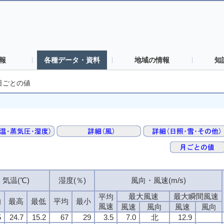
報
各種データ・資料
地域の情報
知
日ごとの値
気温(℃)
湿度(％)
風向・風速(m/s)
最大風速
最大瞬間風速
平均
均
最高
最低
平均
最小
風速
風速
風向
風速
風向
5
24.7
15.2
67
29
3.5
7.0
北
12.9