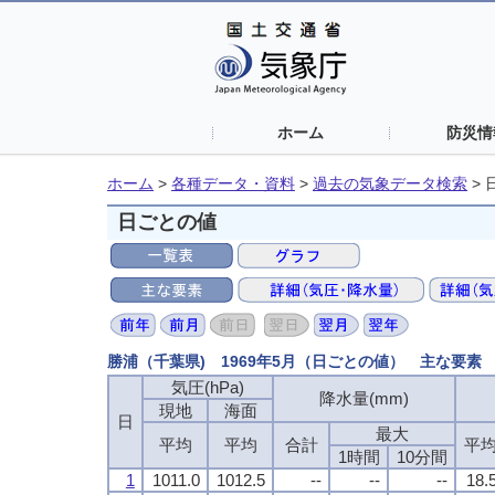
ホーム
防災情
ホーム
>
各種データ・資料
>
過去の気象データ検索
>
日ごとの値
勝浦（千葉県) 1969年5月（日ごとの値） 主な要素
気圧(hPa)
降水量(mm)
現地
海面
日
最大
平均
平均
合計
平
1時間
10分間
1
1011.0
1012.5
--
--
--
18.