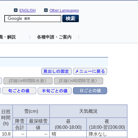
ENGLISH
Other Languages
識・解説
各種申請・ご案内
雪(cm)
天気概況
日照
時間
降雪
最深積雪
昼
夜
(h)
(06:00-18:00)
(18:00-翌日06:00)
合計
値
10.8
--
--
晴
降水なし