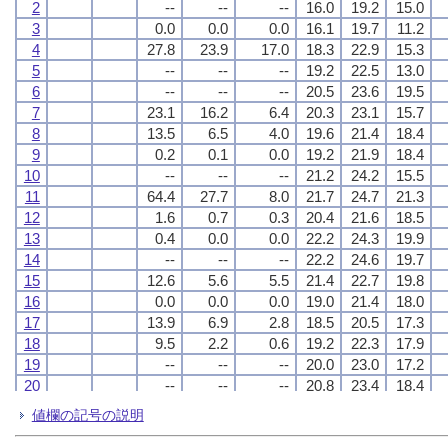
2
2
2
2
--
--
--
--
--
--
--
--
--
--
--
--
16.0
16.0
16.0
16.0
19.2
19.2
19.2
19.2
15.0
15.0
15.0
15.0
3
3
3
3
0.0
0.0
0.0
0.0
0.0
0.0
0.0
0.0
0.0
0.0
0.0
0.0
16.1
16.1
16.1
16.1
19.7
19.7
19.7
19.7
11.2
11.2
11.2
11.2
4
4
4
4
27.8
27.8
27.8
27.8
23.9
23.9
23.9
23.9
17.0
17.0
17.0
17.0
18.3
18.3
18.3
18.3
22.9
22.9
22.9
22.9
15.3
15.3
15.3
15.3
5
5
5
5
--
--
--
--
--
--
--
--
--
--
--
--
19.2
19.2
19.2
19.2
22.5
22.5
22.5
22.5
13.0
13.0
13.0
13.0
6
6
6
6
--
--
--
--
--
--
--
--
--
--
--
--
20.5
20.5
20.5
20.5
23.6
23.6
23.6
23.6
19.5
19.5
19.5
19.5
7
7
7
7
23.1
23.1
23.1
23.1
16.2
16.2
16.2
16.2
6.4
6.4
6.4
6.4
20.3
20.3
20.3
20.3
23.1
23.1
23.1
23.1
15.7
15.7
15.7
15.7
8
8
8
8
13.5
13.5
13.5
13.5
6.5
6.5
6.5
6.5
4.0
4.0
4.0
4.0
19.6
19.6
19.6
19.6
21.4
21.4
21.4
21.4
18.4
18.4
18.4
18.4
9
9
9
9
0.2
0.2
0.2
0.2
0.1
0.1
0.1
0.1
0.0
0.0
0.0
0.0
19.2
19.2
19.2
19.2
21.9
21.9
21.9
21.9
18.4
18.4
18.4
18.4
10
10
10
10
--
--
--
--
--
--
--
--
--
--
--
--
21.2
21.2
21.2
21.2
24.2
24.2
24.2
24.2
15.5
15.5
15.5
15.5
11
11
11
11
64.4
64.4
64.4
64.4
27.7
27.7
27.7
27.7
8.0
8.0
8.0
8.0
21.7
21.7
21.7
21.7
24.7
24.7
24.7
24.7
21.3
21.3
21.3
21.3
12
12
12
12
1.6
1.6
1.6
1.6
0.7
0.7
0.7
0.7
0.3
0.3
0.3
0.3
20.4
20.4
20.4
20.4
21.6
21.6
21.6
21.6
18.5
18.5
18.5
18.5
13
13
13
13
0.4
0.4
0.4
0.4
0.0
0.0
0.0
0.0
0.0
0.0
0.0
0.0
22.2
22.2
22.2
22.2
24.3
24.3
24.3
24.3
19.9
19.9
19.9
19.9
14
14
14
14
--
--
--
--
--
--
--
--
--
--
--
--
22.2
22.2
22.2
22.2
24.6
24.6
24.6
24.6
19.7
19.7
19.7
19.7
15
15
15
15
12.6
12.6
12.6
12.6
5.6
5.6
5.6
5.6
5.5
5.5
5.5
5.5
21.4
21.4
21.4
21.4
22.7
22.7
22.7
22.7
19.8
19.8
19.8
19.8
16
16
16
16
0.0
0.0
0.0
0.0
0.0
0.0
0.0
0.0
0.0
0.0
0.0
0.0
19.0
19.0
19.0
19.0
21.4
21.4
21.4
21.4
18.0
18.0
18.0
18.0
17
17
17
17
13.9
13.9
13.9
13.9
6.9
6.9
6.9
6.9
2.8
2.8
2.8
2.8
18.5
18.5
18.5
18.5
20.5
20.5
20.5
20.5
17.3
17.3
17.3
17.3
18
18
18
18
9.5
9.5
9.5
9.5
2.2
2.2
2.2
2.2
0.6
0.6
0.6
0.6
19.2
19.2
19.2
19.2
22.3
22.3
22.3
22.3
17.9
17.9
17.9
17.9
19
19
19
19
--
--
--
--
--
--
--
--
--
--
--
--
20.0
20.0
20.0
20.0
23.0
23.0
23.0
23.0
17.2
17.2
17.2
17.2
20
20
20
20
--
--
--
--
--
--
--
--
--
--
--
--
20.8
20.8
20.8
20.8
23.4
23.4
23.4
23.4
18.4
18.4
18.4
18.4
21
21
21
21
--
--
--
--
--
--
--
--
--
--
--
--
21.4
21.4
21.4
21.4
24.5
24.5
24.5
24.5
17.4
17.4
17.4
17.4
値欄の記号の説明
22
22
22
22
--
--
--
--
--
--
--
--
--
--
--
--
22.5
22.5
22.5
22.5
25.5
25.5
25.5
25.5
18.3
18.3
18.3
18.3