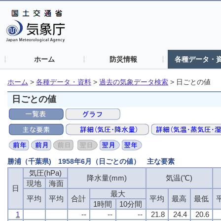
ホーム
防災情報
各種データ・
ホーム
>
各種データ・資料
>
過去の気象データ検索
>
日ごとの値
日ごとの値
勝浦（千葉県) 1958年6月（日ごとの値） 主な要素
気圧(hPa)
気圧(hPa)
気圧(hPa)
気圧(hPa)
降水量(mm)
降水量(mm)
降水量(mm)
降水量(mm)
気温(℃)
気温(℃)
気温(℃)
気温(℃)
現地
現地
現地
現地
海面
海面
海面
海面
日
日
日
日
最大
最大
最大
最大
平均
平均
平均
平均
平均
平均
平均
平均
合計
合計
合計
合計
平均
平均
平均
平均
最高
最高
最高
最高
最低
最低
最低
最低
1時間
1時間
1時間
1時間
10分間
10分間
10分間
10分間
1
1
1
1
--
--
--
--
--
--
--
--
--
--
--
--
21.8
21.8
21.8
21.8
24.4
24.4
24.4
24.4
20.6
20.6
20.6
20.6