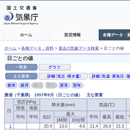
ホーム
防災情報
各種データ・
ホーム
>
各種データ・資料
>
過去の気象データ検索
>
日ごとの値
日ごとの値
勝浦（千葉県) 1957年9月（日ごとの値） 主な要素
気圧(hPa)
降水量(mm)
気温(℃)
現地
海面
日
最大
平均
平均
合計
平均
最高
最低
1時間
10分間
1
20.9
13.0
4.6
21.4
26.0
21.5