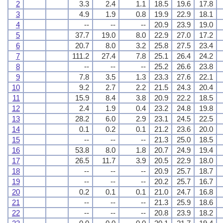
2
3.3
2.4
1.1
18.5
19.6
17.8
3
4.9
1.9
0.8
19.9
22.9
18.1
4
--
--
--
20.9
23.9
19.0
5
37.7
19.0
8.0
22.9
27.0
17.2
6
20.7
8.0
3.2
25.8
27.5
23.4
7
111.2
27.4
7.8
25.1
26.4
24.2
8
--
--
--
25.2
26.6
23.8
9
7.8
3.5
1.3
23.3
27.6
22.1
10
9.2
2.7
2.2
21.5
24.3
20.4
11
15.9
8.4
3.8
20.9
22.2
18.5
12
2.4
1.9
0.4
23.2
24.8
19.8
13
28.2
6.0
2.9
23.1
24.5
22.5
14
0.1
0.2
0.1
21.2
23.6
20.0
15
--
--
--
21.3
25.0
18.5
16
53.8
8.0
1.8
20.7
24.9
19.4
17
26.5
11.7
3.9
20.5
22.9
18.0
18
--
--
--
20.9
25.7
18.7
19
--
--
--
20.2
25.7
16.7
20
0.2
0.1
0.1
21.0
24.7
16.8
21
--
--
--
21.3
25.9
18.6
22
--
--
--
20.8
23.9
18.2