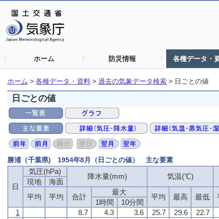
ホーム
防災情報
各種データ・
ホーム
>
各種データ・資料
>
過去の気象データ検索
>
日ごとの値
日ごとの値
勝浦（千葉県) 1954年8月（日ごとの値） 主な要素
気圧(hPa)
気圧(hPa)
気圧(hPa)
気圧(hPa)
降水量(mm)
降水量(mm)
降水量(mm)
降水量(mm)
気温(℃)
気温(℃)
気温(℃)
気温(℃)
現地
現地
現地
現地
海面
海面
海面
海面
日
日
日
日
最大
最大
最大
最大
平均
平均
平均
平均
平均
平均
平均
平均
合計
合計
合計
合計
平均
平均
平均
平均
最高
最高
最高
最高
最低
最低
最低
最低
1時間
1時間
1時間
1時間
10分間
10分間
10分間
10分間
1
1
1
1
8.7
8.7
8.7
8.7
4.3
4.3
4.3
4.3
3.6
3.6
3.6
3.6
25.7
25.7
25.7
25.7
29.6
29.6
29.6
29.6
22.7
22.7
22.7
22.7