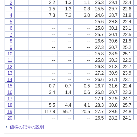
2
2
2
2
2.2
2.2
2.2
2.2
1.3
1.3
1.3
1.3
1.1
1.1
1.1
1.1
25.3
25.3
25.3
25.3
29.1
29.1
29.1
29.1
23.4
23.4
23.4
23.4
3
3
3
3
1.5
1.5
1.5
1.5
1.3
1.3
1.3
1.3
0.8
0.8
0.8
0.8
25.5
25.5
25.5
25.5
29.7
29.7
29.7
29.7
22.6
22.6
22.6
22.6
4
4
4
4
7.3
7.3
7.3
7.3
7.2
7.2
7.2
7.2
3.0
3.0
3.0
3.0
24.6
24.6
24.6
24.6
28.7
28.7
28.7
28.7
21.8
21.8
21.8
21.8
5
5
5
5
--
--
--
--
--
--
--
--
--
--
--
--
25.6
25.6
25.6
25.6
29.8
29.8
29.8
29.8
22.4
22.4
22.4
22.4
6
6
6
6
--
--
--
--
--
--
--
--
--
--
--
--
25.8
25.8
25.8
25.8
30.1
30.1
30.1
30.1
23.1
23.1
23.1
23.1
7
7
7
7
--
--
--
--
--
--
--
--
--
--
--
--
25.7
25.7
25.7
25.7
30.1
30.1
30.1
30.1
22.5
22.5
22.5
22.5
8
8
8
8
--
--
--
--
--
--
--
--
--
--
--
--
26.6
26.6
26.6
26.6
30.6
30.6
30.6
30.6
21.9
21.9
21.9
21.9
9
9
9
9
--
--
--
--
--
--
--
--
--
--
--
--
27.3
27.3
27.3
27.3
30.7
30.7
30.7
30.7
25.2
25.2
25.2
25.2
10
10
10
10
--
--
--
--
--
--
--
--
--
--
--
--
25.8
25.8
25.8
25.8
28.9
28.9
28.9
28.9
25.1
25.1
25.1
25.1
11
11
11
11
--
--
--
--
--
--
--
--
--
--
--
--
25.8
25.8
25.8
25.8
30.3
30.3
30.3
30.3
22.9
22.9
22.9
22.9
12
12
12
12
--
--
--
--
--
--
--
--
--
--
--
--
26.8
26.8
26.8
26.8
31.3
31.3
31.3
31.3
22.7
22.7
22.7
22.7
13
13
13
13
--
--
--
--
--
--
--
--
--
--
--
--
27.2
27.2
27.2
27.2
30.9
30.9
30.9
30.9
23.9
23.9
23.9
23.9
14
14
14
14
--
--
--
--
--
--
--
--
--
--
--
--
26.6
26.6
26.6
26.6
31.1
31.1
31.1
31.1
23.1
23.1
23.1
23.1
15
15
15
15
0.7
0.7
0.7
0.7
0.7
0.7
0.7
0.7
0.5
0.5
0.5
0.5
26.7
26.7
26.7
26.7
31.6
31.6
31.6
31.6
22.4
22.4
22.4
22.4
16
16
16
16
3.4
3.4
3.4
3.4
1.4
1.4
1.4
1.4
0.6
0.6
0.6
0.6
26.8
26.8
26.8
26.8
30.7
30.7
30.7
30.7
23.3
23.3
23.3
23.3
17
17
17
17
--
--
--
--
--
--
--
--
--
--
--
--
27.1
27.1
27.1
27.1
32.9
32.9
32.9
32.9
24.1
24.1
24.1
24.1
18
18
18
18
5.5
5.5
5.5
5.5
4.4
4.4
4.4
4.4
4.1
4.1
4.1
4.1
28.3
28.3
28.3
28.3
30.8
30.8
30.8
30.8
25.7
25.7
25.7
25.7
19
19
19
19
117.9
117.9
117.9
117.9
55.7
55.7
55.7
55.7
20.5
20.5
20.5
20.5
27.7
27.7
27.7
27.7
29.5
29.5
29.5
29.5
24.8
24.8
24.8
24.8
20
20
20
20
--
--
--
--
--
--
--
--
--
--
--
--
26.5
26.5
26.5
26.5
28.2
28.2
28.2
28.2
24.1
24.1
24.1
24.1
21
21
21
21
--
--
--
--
--
--
--
--
--
--
--
--
25.6
25.6
25.6
25.6
28.3
28.3
28.3
28.3
23.8
23.8
23.8
23.8
値欄の記号の説明
22
22
22
22
--
--
--
--
--
--
--
--
--
--
--
--
26.9
26.9
26.9
26.9
31.4
31.4
31.4
31.4
22.4
22.4
22.4
22.4