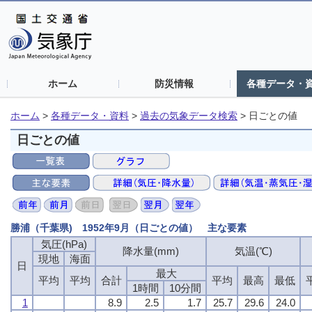
ホーム
防災情報
各種データ・
ホーム
>
各種データ・資料
>
過去の気象データ検索
>
日ごとの値
日ごとの値
勝浦（千葉県) 1952年9月（日ごとの値） 主な要素
気圧(hPa)
降水量(mm)
気温(℃)
現地
海面
日
最大
平均
平均
合計
平均
最高
最低
1時間
10分間
1
8.9
2.5
1.7
25.7
29.6
24.0