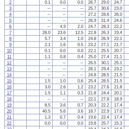
2
0.1
0.0
0.0
26.7
29.0
24.7
3
--
--
--
25.7
30.6
23.0
4
--
--
--
27.2
28.6
26.0
5
--
--
--
26.9
31.4
24.6
6
--
4.9
2.0
24.7
28.3
22.2
7
28.0
23.6
12.5
22.8
26.3
19.4
8
5.7
3.4
1.0
24.8
26.9
22.1
9
2.1
1.6
0.5
23.2
27.1
21.7
10
0.1
0.0
0.0
22.1
25.5
20.7
11
1.1
0.8
0.4
25.0
27.4
21.1
12
--
--
--
26.5
30.1
25.1
13
--
--
--
26.1
29.4
23.2
14
--
--
--
24.8
28.5
21.5
15
1.5
1.0
0.6
25.4
28.5
21.5
16
3.0
2.6
1.2
23.2
27.6
21.8
17
1.5
1.1
0.3
21.8
24.4
20.1
18
--
--
--
22.1
27.8
18.9
19
8.5
3.6
0.7
20.3
22.2
17.4
20
40.5
5.6
3.6
18.7
22.9
17.0
21
1.3
0.7
0.4
19.6
22.4
17.4
22
0.0
0.0
0.0
19.8
25.7
15.3