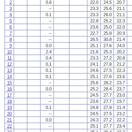
2
0.6
22.0
24.5
20.7
3
--
23.3
25.6
21.1
4
0.1
23.3
26.0
21.1
5
--
22.8
25.2
22.3
6
--
23.6
25.0
22.0
7
--
22.7
25.8
20.9
8
--
26.5
30.8
21.4
9
0.0
25.1
27.6
24.0
10
2.4
21.6
25.3
20.2
11
0.4
23.3
27.2
20.8
12
0.1
24.1
27.8
21.2
13
0.1
24.6
27.5
22.3
14
0.1
25.1
27.6
23.6
15
--
25.6
28.2
23.7
16
0.0
25.2
28.4
23.7
17
--
24.5
27.7
23.0
18
--
23.6
27.7
19.7
19
0.1
24.8
27.8
21.4
20
--
24.5
27.5
23.2
21
0.0
24.3
27.2
22.2
22
--
25.1
27.7
23.4