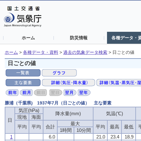
ホーム
防災情報
各種データ・
ホーム
>
各種データ・資料
>
過去の気象データ検索
>
日ごとの値
日ごとの値
勝浦（千葉県) 1937年7月（日ごとの値） 主な要素
気圧(hPa)
降水量(mm)
気温(℃)
現地
海面
日
最大
平均
平均
合計
平均
最高
最低
1時間
10分間
1
6.0
21.0
23.4
18.9