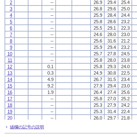
2
2
2
2
--
--
--
--
26.9
26.9
26.9
26.9
29.4
29.4
29.4
29.4
25.4
25.4
25.4
25.4
3
3
3
3
--
--
--
--
26.8
26.8
26.8
26.8
29.6
29.6
29.6
29.6
25.0
25.0
25.0
25.0
4
4
4
4
--
--
--
--
25.9
25.9
25.9
25.9
28.4
28.4
28.4
28.4
24.4
24.4
24.4
24.4
5
5
5
5
--
--
--
--
25.8
25.8
25.8
25.8
28.6
28.6
28.6
28.6
23.2
23.2
23.2
23.2
6
6
6
6
--
--
--
--
25.5
25.5
25.5
25.5
29.1
29.1
29.1
29.1
22.3
22.3
22.3
22.3
7
7
7
7
--
--
--
--
24.6
24.6
24.6
24.6
28.0
28.0
28.0
28.0
23.0
23.0
23.0
23.0
8
8
8
8
--
--
--
--
25.6
25.6
25.6
25.6
31.6
31.6
31.6
31.6
21.2
21.2
21.2
21.2
9
9
9
9
--
--
--
--
25.9
25.9
25.9
25.9
29.4
29.4
29.4
29.4
23.2
23.2
23.2
23.2
10
10
10
10
--
--
--
--
25.7
25.7
25.7
25.7
27.8
27.8
27.8
27.8
24.5
24.5
24.5
24.5
11
11
11
11
--
--
--
--
25.8
25.8
25.8
25.8
28.0
28.0
28.0
28.0
23.8
23.8
23.8
23.8
12
12
12
12
0.1
0.1
0.1
0.1
25.8
25.8
25.8
25.8
29.3
29.3
29.3
29.3
24.0
24.0
24.0
24.0
13
13
13
13
0.3
0.3
0.3
0.3
24.9
24.9
24.9
24.9
30.8
30.8
30.8
30.8
22.5
22.5
22.5
22.5
14
14
14
14
4.9
4.9
4.9
4.9
26.7
26.7
26.7
26.7
31.5
31.5
31.5
31.5
23.4
23.4
23.4
23.4
15
15
15
15
9.2
9.2
9.2
9.2
27.9
27.9
27.9
27.9
29.4
29.4
29.4
29.4
23.0
23.0
23.0
23.0
16
16
16
16
1.9
1.9
1.9
1.9
26.4
26.4
26.4
26.4
27.4
27.4
27.4
27.4
25.6
25.6
25.6
25.6
17
17
17
17
--
--
--
--
25.8
25.8
25.8
25.8
27.0
27.0
27.0
27.0
25.2
25.2
25.2
25.2
18
18
18
18
--
--
--
--
25.3
25.3
25.3
25.3
27.9
27.9
27.9
27.9
24.2
24.2
24.2
24.2
19
19
19
19
--
--
--
--
25.3
25.3
25.3
25.3
31.4
31.4
31.4
31.4
22.4
22.4
22.4
22.4
20
20
20
20
--
--
--
--
26.0
26.0
26.0
26.0
29.7
29.7
29.7
29.7
21.8
21.8
21.8
21.8
21
21
21
21
--
--
--
--
26.6
26.6
26.6
26.6
28.4
28.4
28.4
28.4
25.8
25.8
25.8
25.8
値欄の記号の説明
22
22
22
22
0.0
0.0
0.0
0.0
26.1
26.1
26.1
26.1
28.1
28.1
28.1
28.1
25.1
25.1
25.1
25.1