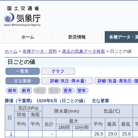
ホーム
防災情報
各種データ・
ホーム
>
各種データ・資料
>
過去の気象データ検索
>
日ごとの値
日ごとの値
勝浦（千葉県) 1929年8月（日ごとの値） 主な要素
気圧(hPa)
気圧(hPa)
気圧(hPa)
気圧(hPa)
降水量(mm)
降水量(mm)
降水量(mm)
降水量(mm)
気温(℃)
気温(℃)
気温(℃)
気温(℃)
現地
現地
現地
現地
海面
海面
海面
海面
日
日
日
日
最大
最大
最大
最大
平均
平均
平均
平均
平均
平均
平均
平均
合計
合計
合計
合計
平均
平均
平均
平均
最高
最高
最高
最高
最低
最低
最低
最低
1時間
1時間
1時間
1時間
10分間
10分間
10分間
10分間
1
1
1
1
--
--
--
--
26.9
26.9
26.9
26.9
29.0
29.0
29.0
29.0
25.8
25.8
25.8
25.8