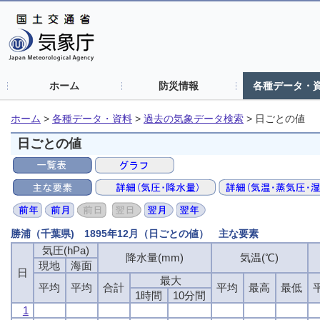
ホーム
防災情報
各種データ・
ホーム
>
各種データ・資料
>
過去の気象データ検索
>
日ごとの値
日ごとの値
勝浦（千葉県) 1895年12月（日ごとの値） 主な要素
気圧(hPa)
気圧(hPa)
気圧(hPa)
気圧(hPa)
降水量(mm)
降水量(mm)
降水量(mm)
降水量(mm)
気温(℃)
気温(℃)
気温(℃)
気温(℃)
現地
現地
現地
現地
海面
海面
海面
海面
日
日
日
日
最大
最大
最大
最大
平均
平均
平均
平均
平均
平均
平均
平均
合計
合計
合計
合計
平均
平均
平均
平均
最高
最高
最高
最高
最低
最低
最低
最低
1時間
1時間
1時間
1時間
10分間
10分間
10分間
10分間
1
1
1
1