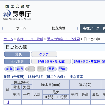
ホーム
防災情報
各種データ・
ホーム
>
各種データ・資料
>
過去の気象データ検索
>
日ごとの値
日ごとの値
勝浦（千葉県) 1889年2月（日ごとの値） 主な要素
気圧(hPa)
気圧(hPa)
気圧(hPa)
気圧(hPa)
降水量(mm)
降水量(mm)
降水量(mm)
降水量(mm)
気温(℃)
気温(℃)
気温(℃)
気温(℃)
現地
現地
現地
現地
海面
海面
海面
海面
日
日
日
日
最大
最大
最大
最大
平均
平均
平均
平均
平均
平均
平均
平均
合計
合計
合計
合計
平均
平均
平均
平均
最高
最高
最高
最高
最低
最低
最低
最低
1時間
1時間
1時間
1時間
10分間
10分間
10分間
10分間
1
1
1
1