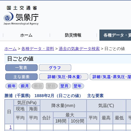
ホーム
防災情報
各種データ・
ホーム
>
各種データ・資料
>
過去の気象データ検索
>
日ごとの値
日ごとの値
勝浦（千葉県) 1888年2月（日ごとの値） 主な要素
気圧(hPa)
気圧(hPa)
気圧(hPa)
気圧(hPa)
降水量(mm)
降水量(mm)
降水量(mm)
降水量(mm)
気温(℃)
気温(℃)
気温(℃)
気温(℃)
現地
現地
現地
現地
海面
海面
海面
海面
日
日
日
日
最大
最大
最大
最大
平均
平均
平均
平均
平均
平均
平均
平均
合計
合計
合計
合計
平均
平均
平均
平均
最高
最高
最高
最高
最低
最低
最低
最低
1時間
1時間
1時間
1時間
10分間
10分間
10分間
10分間
1
1
1
1