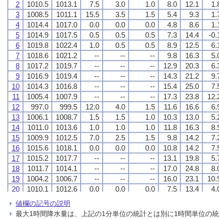
2
2
2
2
1010.5
1010.5
1010.5
1010.5
1013.1
1013.1
1013.1
1013.1
7.5
7.5
7.5
7.5
3.0
3.0
3.0
3.0
1.0
1.0
1.0
1.0
8.0
8.0
8.0
8.0
12.1
12.1
12.1
12.1
1.
1.
1.
1.
3
3
3
3
1008.5
1008.5
1008.5
1008.5
1011.1
1011.1
1011.1
1011.1
15.5
15.5
15.5
15.5
3.5
3.5
3.5
3.5
1.5
1.5
1.5
1.5
5.4
5.4
5.4
5.4
9.3
9.3
9.3
9.3
1.
1.
1.
1.
4
4
4
4
1014.4
1014.4
1014.4
1014.4
1017.0
1017.0
1017.0
1017.0
0.0
0.0
0.0
0.0
0.0
0.0
0.0
0.0
0.0
0.0
0.0
0.0
4.8
4.8
4.8
4.8
8.6
8.6
8.6
8.6
1.
1.
1.
1.
5
5
5
5
1014.9
1014.9
1014.9
1014.9
1017.5
1017.5
1017.5
1017.5
0.5
0.5
0.5
0.5
0.5
0.5
0.5
0.5
0.5
0.5
0.5
0.5
7.3
7.3
7.3
7.3
14.4
14.4
14.4
14.4
-0.
-0.
-0.
-0.
6
6
6
6
1019.8
1019.8
1019.8
1019.8
1022.4
1022.4
1022.4
1022.4
1.0
1.0
1.0
1.0
0.5
0.5
0.5
0.5
0.5
0.5
0.5
0.5
8.9
8.9
8.9
8.9
12.5
12.5
12.5
12.5
6.
6.
6.
6.
7
7
7
7
1018.6
1018.6
1018.6
1018.6
1021.2
1021.2
1021.2
1021.2
--
--
--
--
--
--
--
--
--
--
--
--
9.8
9.8
9.8
9.8
16.3
16.3
16.3
16.3
5.
5.
5.
5.
8
8
8
8
1017.2
1017.2
1017.2
1017.2
1019.7
1019.7
1019.7
1019.7
--
--
--
--
--
--
--
--
--
--
--
--
12.9
12.9
12.9
12.9
20.3
20.3
20.3
20.3
6.
6.
6.
6.
9
9
9
9
1016.9
1016.9
1016.9
1016.9
1019.4
1019.4
1019.4
1019.4
--
--
--
--
--
--
--
--
--
--
--
--
14.3
14.3
14.3
14.3
21.2
21.2
21.2
21.2
9.
9.
9.
9.
10
10
10
10
1014.3
1014.3
1014.3
1014.3
1016.8
1016.8
1016.8
1016.8
--
--
--
--
--
--
--
--
--
--
--
--
15.4
15.4
15.4
15.4
25.0
25.0
25.0
25.0
7.
7.
7.
7.
11
11
11
11
1005.4
1005.4
1005.4
1005.4
1007.9
1007.9
1007.9
1007.9
--
--
--
--
--
--
--
--
--
--
--
--
17.3
17.3
17.3
17.3
23.8
23.8
23.8
23.8
12.
12.
12.
12.
12
12
12
12
997.0
997.0
997.0
997.0
999.5
999.5
999.5
999.5
12.0
12.0
12.0
12.0
4.0
4.0
4.0
4.0
1.5
1.5
1.5
1.5
11.6
11.6
11.6
11.6
16.6
16.6
16.6
16.6
6.
6.
6.
6.
13
13
13
13
1006.1
1006.1
1006.1
1006.1
1008.7
1008.7
1008.7
1008.7
1.5
1.5
1.5
1.5
1.5
1.5
1.5
1.5
1.0
1.0
1.0
1.0
10.3
10.3
10.3
10.3
13.0
13.0
13.0
13.0
5.
5.
5.
5.
14
14
14
14
1011.0
1011.0
1011.0
1011.0
1013.6
1013.6
1013.6
1013.6
1.0
1.0
1.0
1.0
1.0
1.0
1.0
1.0
1.0
1.0
1.0
1.0
11.8
11.8
11.8
11.8
16.3
16.3
16.3
16.3
8.
8.
8.
8.
15
15
15
15
1009.9
1009.9
1009.9
1009.9
1012.5
1012.5
1012.5
1012.5
7.0
7.0
7.0
7.0
2.5
2.5
2.5
2.5
1.5
1.5
1.5
1.5
9.8
9.8
9.8
9.8
14.2
14.2
14.2
14.2
7.
7.
7.
7.
16
16
16
16
1015.6
1015.6
1015.6
1015.6
1018.1
1018.1
1018.1
1018.1
0.0
0.0
0.0
0.0
0.0
0.0
0.0
0.0
0.0
0.0
0.0
0.0
10.8
10.8
10.8
10.8
14.2
14.2
14.2
14.2
7.
7.
7.
7.
17
17
17
17
1015.2
1015.2
1015.2
1015.2
1017.7
1017.7
1017.7
1017.7
--
--
--
--
--
--
--
--
--
--
--
--
13.1
13.1
13.1
13.1
19.8
19.8
19.8
19.8
5.
5.
5.
5.
18
18
18
18
1011.7
1011.7
1011.7
1011.7
1014.1
1014.1
1014.1
1014.1
--
--
--
--
--
--
--
--
--
--
--
--
17.0
17.0
17.0
17.0
24.8
24.8
24.8
24.8
8.
8.
8.
8.
19
19
19
19
1004.2
1004.2
1004.2
1004.2
1006.7
1006.7
1006.7
1006.7
--
--
--
--
--
--
--
--
--
--
--
--
16.0
16.0
16.0
16.0
23.1
23.1
23.1
23.1
10.
10.
10.
10.
20
20
20
20
1010.1
1010.1
1010.1
1010.1
1012.6
1012.6
1012.6
1012.6
0.0
0.0
0.0
0.0
0.0
0.0
0.0
0.0
0.0
0.0
0.0
0.0
7.5
7.5
7.5
7.5
13.4
13.4
13.4
13.4
4.
4.
4.
4.
21
21
21
21
1013.5
1013.5
1013.5
1013.5
1016.1
1016.1
1016.1
1016.1
--
--
--
--
--
--
--
--
--
--
--
--
5.4
5.4
5.4
5.4
10.0
10.0
10.0
10.0
-0.
-0.
-0.
-0.
値欄の記号の説明
22
22
22
22
1009.9
1009.9
1009.9
1009.9
1012.5
1012.5
1012.5
1012.5
0.0
0.0
0.0
0.0
0.0
0.0
0.0
0.0
0.0
0.0
0.0
0.0
6.3
6.3
6.3
6.3
10.6
10.6
10.6
10.6
0.
0.
0.
0.
最大1時間降水量は、上記の1分単位の統計とは別に1時間単位の