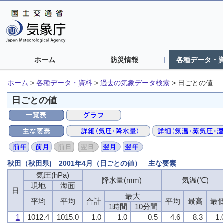
ホーム
防災情報
各種データ・
ホーム
>
各種データ・資料
>
過去の気象データ検索
>
日ごとの値
日ごとの値
秋田（秋田県) 2001年4月（日ごとの値） 主な要素
気圧(hPa)
気圧(hPa)
気圧(hPa)
気圧(hPa)
降水量(mm)
降水量(mm)
降水量(mm)
降水量(mm)
気温(℃)
気温(℃)
気温(℃)
気温(℃)
現地
現地
現地
現地
海面
海面
海面
海面
日
日
日
日
最大
最大
最大
最大
平均
平均
平均
平均
平均
平均
平均
平均
合計
合計
合計
合計
平均
平均
平均
平均
最高
最高
最高
最高
最
最
最
最
1時間
1時間
1時間
1時間
10分間
10分間
10分間
10分間
1
1
1
1
1012.4
1012.4
1012.4
1012.4
1015.0
1015.0
1015.0
1015.0
1.0
1.0
1.0
1.0
1.0
1.0
1.0
1.0
0.5
0.5
0.5
0.5
4.6
4.6
4.6
4.6
8.3
8.3
8.3
8.3
1.
1.
1.
1.