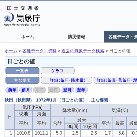
ホーム
防災情報
各種データ・
ホーム
>
各種データ・資料
>
過去の気象データ検索
>
日ごとの値
日ごとの値
秋田（秋田県) 1972年1月（日ごとの値） 主な要素
気圧(hPa)
気圧(hPa)
気圧(hPa)
気圧(hPa)
降水量(mm)
降水量(mm)
降水量(mm)
降水量(mm)
気温(℃)
気温(℃)
気温(℃)
気温(℃)
現地
現地
現地
現地
海面
海面
海面
海面
日
日
日
日
最大
最大
最大
最大
平均
平均
平均
平均
平均
平均
平均
平均
合計
合計
合計
合計
平均
平均
平均
平均
最高
最高
最高
最高
最
最
最
最
1時間
1時間
1時間
1時間
10分間
10分間
10分間
10分間
1
1
1
1
1010.8
1010.8
1010.8
1010.8
1012.1
1012.1
1012.1
1012.1
5.0
5.0
5.0
5.0
2.5
2.5
2.5
2.5
2.5
2.5
2.5
2.5
1.7
1.7
1.7
1.7
5.8
5.8
5.8
5.8
-0.
-0.
-0.
-0.