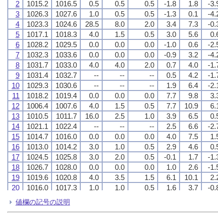
2
2
2
2
1015.2
1015.2
1015.2
1015.2
1016.5
1016.5
1016.5
1016.5
0.5
0.5
0.5
0.5
0.5
0.5
0.5
0.5
0.5
0.5
0.5
0.5
-1.8
-1.8
-1.8
-1.8
1.8
1.8
1.8
1.8
-3.
-3.
-3.
-3.
3
3
3
3
1026.3
1026.3
1026.3
1026.3
1027.6
1027.6
1027.6
1027.6
1.0
1.0
1.0
1.0
0.5
0.5
0.5
0.5
0.5
0.5
0.5
0.5
-1.3
-1.3
-1.3
-1.3
0.1
0.1
0.1
0.1
-4.
-4.
-4.
-4.
4
4
4
4
1023.3
1023.3
1023.3
1023.3
1024.6
1024.6
1024.6
1024.6
28.5
28.5
28.5
28.5
8.0
8.0
8.0
8.0
2.0
2.0
2.0
2.0
3.4
3.4
3.4
3.4
7.3
7.3
7.3
7.3
-0.
-0.
-0.
-0.
5
5
5
5
1017.1
1017.1
1017.1
1017.1
1018.3
1018.3
1018.3
1018.3
4.0
4.0
4.0
4.0
1.5
1.5
1.5
1.5
0.5
0.5
0.5
0.5
3.0
3.0
3.0
3.0
5.6
5.6
5.6
5.6
0.
0.
0.
0.
6
6
6
6
1028.2
1028.2
1028.2
1028.2
1029.5
1029.5
1029.5
1029.5
0.0
0.0
0.0
0.0
0.0
0.0
0.0
0.0
0.0
0.0
0.0
0.0
-1.0
-1.0
-1.0
-1.0
0.6
0.6
0.6
0.6
-2.
-2.
-2.
-2.
7
7
7
7
1032.3
1032.3
1032.3
1032.3
1033.6
1033.6
1033.6
1033.6
0.0
0.0
0.0
0.0
0.0
0.0
0.0
0.0
0.0
0.0
0.0
0.0
-0.9
-0.9
-0.9
-0.9
3.2
3.2
3.2
3.2
-4.
-4.
-4.
-4.
8
8
8
8
1031.7
1031.7
1031.7
1031.7
1033.0
1033.0
1033.0
1033.0
4.0
4.0
4.0
4.0
4.0
4.0
4.0
4.0
2.0
2.0
2.0
2.0
0.7
0.7
0.7
0.7
4.0
4.0
4.0
4.0
-1.
-1.
-1.
-1.
9
9
9
9
1031.4
1031.4
1031.4
1031.4
1032.7
1032.7
1032.7
1032.7
--
--
--
--
--
--
--
--
--
--
--
--
0.5
0.5
0.5
0.5
4.2
4.2
4.2
4.2
-1.
-1.
-1.
-1.
10
10
10
10
1029.3
1029.3
1029.3
1029.3
1030.6
1030.6
1030.6
1030.6
--
--
--
--
--
--
--
--
--
--
--
--
1.9
1.9
1.9
1.9
6.4
6.4
6.4
6.4
-2.
-2.
-2.
-2.
11
11
11
11
1018.2
1018.2
1018.2
1018.2
1019.4
1019.4
1019.4
1019.4
0.0
0.0
0.0
0.0
0.0
0.0
0.0
0.0
0.0
0.0
0.0
0.0
7.7
7.7
7.7
7.7
9.8
9.8
9.8
9.8
3.
3.
3.
3.
12
12
12
12
1006.4
1006.4
1006.4
1006.4
1007.6
1007.6
1007.6
1007.6
4.0
4.0
4.0
4.0
1.5
1.5
1.5
1.5
0.5
0.5
0.5
0.5
7.7
7.7
7.7
7.7
10.9
10.9
10.9
10.9
6.
6.
6.
6.
13
13
13
13
1010.5
1010.5
1010.5
1010.5
1011.7
1011.7
1011.7
1011.7
16.0
16.0
16.0
16.0
2.5
2.5
2.5
2.5
1.0
1.0
1.0
1.0
3.9
3.9
3.9
3.9
6.5
6.5
6.5
6.5
0.
0.
0.
0.
14
14
14
14
1021.1
1021.1
1021.1
1021.1
1022.4
1022.4
1022.4
1022.4
--
--
--
--
--
--
--
--
--
--
--
--
2.5
2.5
2.5
2.5
6.6
6.6
6.6
6.6
-2.
-2.
-2.
-2.
15
15
15
15
1014.7
1014.7
1014.7
1014.7
1016.0
1016.0
1016.0
1016.0
0.0
0.0
0.0
0.0
0.0
0.0
0.0
0.0
0.0
0.0
0.0
0.0
4.0
4.0
4.0
4.0
7.5
7.5
7.5
7.5
1.
1.
1.
1.
16
16
16
16
1013.0
1013.0
1013.0
1013.0
1014.2
1014.2
1014.2
1014.2
3.0
3.0
3.0
3.0
1.0
1.0
1.0
1.0
0.5
0.5
0.5
0.5
2.9
2.9
2.9
2.9
4.6
4.6
4.6
4.6
0.
0.
0.
0.
17
17
17
17
1024.5
1024.5
1024.5
1024.5
1025.8
1025.8
1025.8
1025.8
3.0
3.0
3.0
3.0
2.0
2.0
2.0
2.0
0.5
0.5
0.5
0.5
-0.1
-0.1
-0.1
-0.1
1.7
1.7
1.7
1.7
-1.
-1.
-1.
-1.
18
18
18
18
1026.7
1026.7
1026.7
1026.7
1028.0
1028.0
1028.0
1028.0
0.0
0.0
0.0
0.0
0.0
0.0
0.0
0.0
0.0
0.0
0.0
0.0
1.0
1.0
1.0
1.0
2.6
2.6
2.6
2.6
-1.
-1.
-1.
-1.
19
19
19
19
1019.6
1019.6
1019.6
1019.6
1020.8
1020.8
1020.8
1020.8
4.0
4.0
4.0
4.0
3.5
3.5
3.5
3.5
1.5
1.5
1.5
1.5
6.1
6.1
6.1
6.1
10.1
10.1
10.1
10.1
2.
2.
2.
2.
20
20
20
20
1016.0
1016.0
1016.0
1016.0
1017.3
1017.3
1017.3
1017.3
1.0
1.0
1.0
1.0
1.0
1.0
1.0
1.0
0.5
0.5
0.5
0.5
1.6
1.6
1.6
1.6
3.7
3.7
3.7
3.7
-0.
-0.
-0.
-0.
21
21
21
21
1010.3
1010.3
1010.3
1010.3
1011.5
1011.5
1011.5
1011.5
32.5
32.5
32.5
32.5
9.0
9.0
9.0
9.0
3.0
3.0
3.0
3.0
2.9
2.9
2.9
2.9
7.0
7.0
7.0
7.0
-0.
-0.
-0.
-0.
値欄の記号の説明
22
22
22
22
1012.3
1012.3
1012.3
1012.3
1013.6
1013.6
1013.6
1013.6
5.0
5.0
5.0
5.0
1.5
1.5
1.5
1.5
1.0
1.0
1.0
1.0
1.4
1.4
1.4
1.4
4.7
4.7
4.7
4.7
-0.
-0.
-0.
-0.