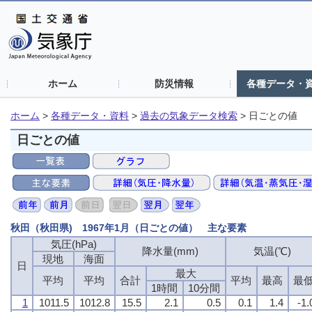
ホーム
防災情報
各種データ・
ホーム
>
各種データ・資料
>
過去の気象データ検索
>
日ごとの値
日ごとの値
秋田（秋田県) 1967年1月（日ごとの値） 主な要素
気圧(hPa)
降水量(mm)
気温(℃)
現地
海面
日
最大
平均
平均
合計
平均
最高
最
1時間
10分間
1
1011.5
1012.8
15.5
2.1
0.5
0.1
1.4
-1.