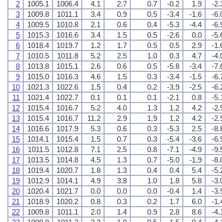
2
1005.1
1006.4
4.1
2.7
0.7
-0.2
1.9
-2.
3
1009.8
1011.1
3.4
0.9
0.5
-3.4
-1.6
-6.
4
1009.5
1010.8
2.1
0.6
0.4
-5.3
-4.4
-6.
5
1015.3
1016.6
3.4
1.5
0.5
-2.6
0.0
-5.
6
1018.4
1019.7
1.2
1.7
0.5
0.5
2.9
-1.
7
1010.5
1011.8
5.2
2.5
1.0
0.3
4.7
-4.
8
1013.8
1015.1
2.6
0.6
0.5
-5.8
-3.4
-7.
9
1015.0
1016.3
4.6
1.5
0.3
-3.4
-1.5
-6.
10
1021.3
1022.6
1.5
0.4
0.2
-3.9
-2.5
-6.
11
1021.4
1022.7
0.1
0.1
0.1
-2.1
0.8
-5.
12
1015.4
1016.7
5.2
4.0
1.3
1.2
4.2
-2.
13
1015.4
1016.7
11.2
2.9
1.9
1.2
4.2
-2.
14
1016.6
1017.9
5.3
0.6
0.3
-5.3
2.5
-8.
15
1014.1
1015.4
1.5
0.7
0.3
-5.4
-3.6
-6.
16
1011.5
1012.8
7.1
2.5
0.8
-7.1
-4.9
-9.
17
1013.5
1014.8
4.5
1.3
0.7
-5.0
-1.9
-8.
18
1019.4
1020.7
1.8
1.3
0.4
0.4
5.4
-5.
19
1012.9
1014.1
4.9
3.8
1.0
1.8
5.8
-3.
20
1020.4
1021.7
0.0
0.0
0.0
-0.4
1.4
-3.
21
1018.9
1020.2
0.8
0.3
0.2
1.7
6.0
-1.
22
1009.8
1011.1
2.0
1.4
0.9
2.8
8.6
-4.