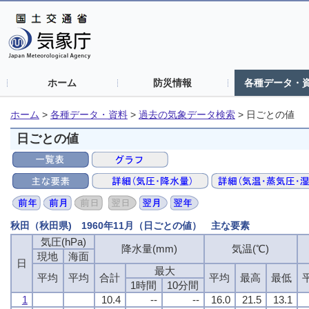
ホーム
防災情報
各種データ・
ホーム
>
各種データ・資料
>
過去の気象データ検索
>
日ごとの値
日ごとの値
秋田（秋田県) 1960年11月（日ごとの値） 主な要素
気圧(hPa)
気圧(hPa)
気圧(hPa)
気圧(hPa)
降水量(mm)
降水量(mm)
降水量(mm)
降水量(mm)
気温(℃)
気温(℃)
気温(℃)
気温(℃)
現地
現地
現地
現地
海面
海面
海面
海面
日
日
日
日
最大
最大
最大
最大
平均
平均
平均
平均
平均
平均
平均
平均
合計
合計
合計
合計
平均
平均
平均
平均
最高
最高
最高
最高
最低
最低
最低
最低
1時間
1時間
1時間
1時間
10分間
10分間
10分間
10分間
1
1
1
1
10.4
10.4
10.4
10.4
--
--
--
--
--
--
--
--
16.0
16.0
16.0
16.0
21.5
21.5
21.5
21.5
13.1
13.1
13.1
13.1