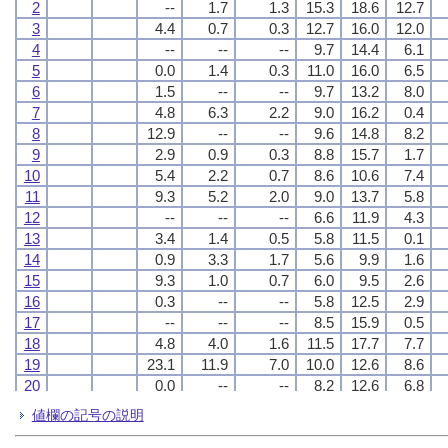
2
2
2
2
--
--
--
--
1.7
1.7
1.7
1.7
1.3
1.3
1.3
1.3
15.3
15.3
15.3
15.3
18.6
18.6
18.6
18.6
12.7
12.7
12.7
12.7
3
3
3
3
4.4
4.4
4.4
4.4
0.7
0.7
0.7
0.7
0.3
0.3
0.3
0.3
12.7
12.7
12.7
12.7
16.0
16.0
16.0
16.0
12.0
12.0
12.0
12.0
4
4
4
4
--
--
--
--
--
--
--
--
--
--
--
--
9.7
9.7
9.7
9.7
14.4
14.4
14.4
14.4
6.1
6.1
6.1
6.1
5
5
5
5
0.0
0.0
0.0
0.0
1.4
1.4
1.4
1.4
0.3
0.3
0.3
0.3
11.0
11.0
11.0
11.0
16.0
16.0
16.0
16.0
6.5
6.5
6.5
6.5
6
6
6
6
1.5
1.5
1.5
1.5
--
--
--
--
--
--
--
--
9.7
9.7
9.7
9.7
13.2
13.2
13.2
13.2
8.0
8.0
8.0
8.0
7
7
7
7
4.8
4.8
4.8
4.8
6.3
6.3
6.3
6.3
2.2
2.2
2.2
2.2
9.0
9.0
9.0
9.0
16.2
16.2
16.2
16.2
0.4
0.4
0.4
0.4
8
8
8
8
12.9
12.9
12.9
12.9
--
--
--
--
--
--
--
--
9.6
9.6
9.6
9.6
14.8
14.8
14.8
14.8
8.2
8.2
8.2
8.2
9
9
9
9
2.9
2.9
2.9
2.9
0.9
0.9
0.9
0.9
0.3
0.3
0.3
0.3
8.8
8.8
8.8
8.8
15.7
15.7
15.7
15.7
1.7
1.7
1.7
1.7
10
10
10
10
5.4
5.4
5.4
5.4
2.2
2.2
2.2
2.2
0.7
0.7
0.7
0.7
8.6
8.6
8.6
8.6
10.6
10.6
10.6
10.6
7.4
7.4
7.4
7.4
11
11
11
11
9.3
9.3
9.3
9.3
5.2
5.2
5.2
5.2
2.0
2.0
2.0
2.0
9.0
9.0
9.0
9.0
13.7
13.7
13.7
13.7
5.8
5.8
5.8
5.8
12
12
12
12
--
--
--
--
--
--
--
--
--
--
--
--
6.6
6.6
6.6
6.6
11.9
11.9
11.9
11.9
4.3
4.3
4.3
4.3
13
13
13
13
3.4
3.4
3.4
3.4
1.4
1.4
1.4
1.4
0.5
0.5
0.5
0.5
5.8
5.8
5.8
5.8
11.5
11.5
11.5
11.5
0.1
0.1
0.1
0.1
14
14
14
14
0.9
0.9
0.9
0.9
3.3
3.3
3.3
3.3
1.7
1.7
1.7
1.7
5.6
5.6
5.6
5.6
9.9
9.9
9.9
9.9
1.6
1.6
1.6
1.6
15
15
15
15
9.3
9.3
9.3
9.3
1.0
1.0
1.0
1.0
0.7
0.7
0.7
0.7
6.0
6.0
6.0
6.0
9.5
9.5
9.5
9.5
2.6
2.6
2.6
2.6
16
16
16
16
0.3
0.3
0.3
0.3
--
--
--
--
--
--
--
--
5.8
5.8
5.8
5.8
12.5
12.5
12.5
12.5
2.9
2.9
2.9
2.9
17
17
17
17
--
--
--
--
--
--
--
--
--
--
--
--
8.5
8.5
8.5
8.5
15.9
15.9
15.9
15.9
0.5
0.5
0.5
0.5
18
18
18
18
4.8
4.8
4.8
4.8
4.0
4.0
4.0
4.0
1.6
1.6
1.6
1.6
11.5
11.5
11.5
11.5
17.7
17.7
17.7
17.7
7.7
7.7
7.7
7.7
19
19
19
19
23.1
23.1
23.1
23.1
11.9
11.9
11.9
11.9
7.0
7.0
7.0
7.0
10.0
10.0
10.0
10.0
12.6
12.6
12.6
12.6
8.6
8.6
8.6
8.6
20
20
20
20
0.0
0.0
0.0
0.0
--
--
--
--
--
--
--
--
8.2
8.2
8.2
8.2
12.6
12.6
12.6
12.6
6.8
6.8
6.8
6.8
21
21
21
21
--
--
--
--
--
--
--
--
--
--
--
--
5.6
5.6
5.6
5.6
13.9
13.9
13.9
13.9
-1.0
-1.0
-1.0
-1.0
値欄の記号の説明
22
22
22
22
0.3
0.3
0.3
0.3
0.1
0.1
0.1
0.1
0.0
0.0
0.0
0.0
10.3
10.3
10.3
10.3
15.6
15.6
15.6
15.6
2.9
2.9
2.9
2.9